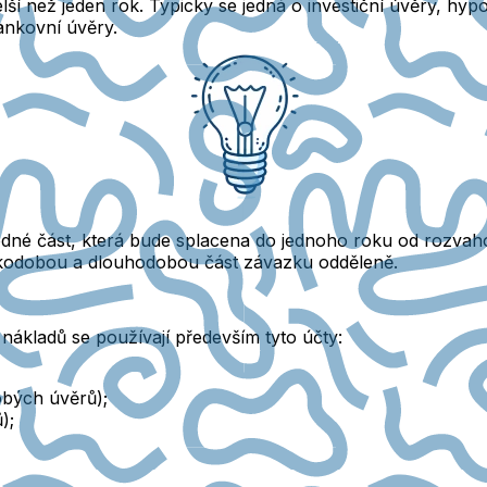
ší než jeden rok. Typicky se jedná o investiční úvěry, hy
ankovní úvěry
.
odné část, která bude splacena do jednoho roku od rozva
átkodobou a dlouhodobou část závazku odděleně.
nákladů se používají především tyto účty:
bých úvěrů);
);