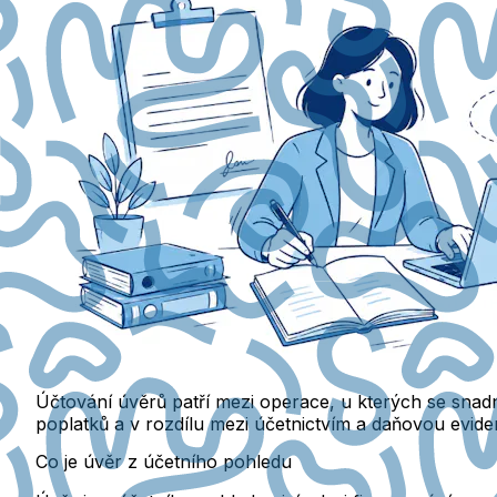
Účtování úvěrů patří mezi operace, u kterých se sna
poplatků a v rozdílu mezi účetnictvím a daňovou evide
Co je úvěr z účetního pohledu