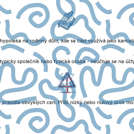
 hypotéka na rodinný dům, kde se část využívá jako kancel
typicky společník nebo fyzická osoba - neúčtuje se na účt
 pravidla obvyklých cen.
Příliš nízký nebo nulový úrok moh