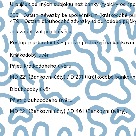
U půjček od jiných subjektů než banky (typicky od spole
365
- Ostatní závazky ke společníkům (krátkodobé půj
479
- Ostatní dlouhodobé závazky (dlouhodobé půjčky
Jak zaúčtovat přijetí úvěru
Postup je jednoduchý - peníze přicházejí na bankovní
Krátkodobý úvěr
Přijetí krátkodobého úvěru:
MD 221 (Bankovní účty) / D 231 (Krátkodobé bankovní
Dlouhodobý úvěr
Přijetí dlouhodobého úvěru:
MD 221 (Bankovní účty) / D 461 (Bankovní úvěry).