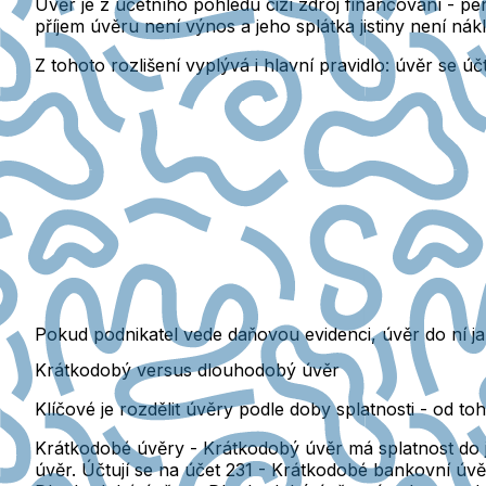
Úvěr je z účetního pohledu cizí zdroj financování
- pe
příjem úvěru není výnos a jeho splátka jistiny není nák
Z tohoto rozlišení vyplývá i hlavní pravidlo:
úvěr se účtu
Pokud podnikatel vede daňovou evidenci, úvěr do ní ja
Krátkodobý versus dlouhodobý úvěr
Klíčové je rozdělit úvěry podle doby splatnosti -
od toh
Krátkodobé úvěry -
Krátkodobý úvěr má splatnost do 
úvěr. Účtují se na účet
231 - Krátkodobé bankovní úvě