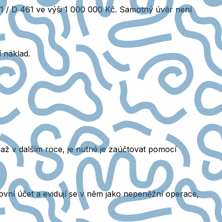
221 / D 461 ve výši 1 000 000 Kč. Samotný úvěr není
í náklad.
až v dalším roce, je nutné je zaúčtovat pomocí
vní účet a evidují se v něm jako nepeněžní operace,