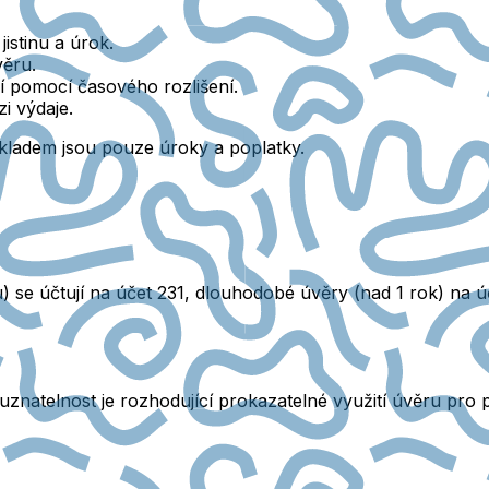
jistinu a úrok.
ěru.
í
pomocí časového rozlišení.
i výdaje.
ladem jsou pouze úroky a poplatky.
) se účtují na účet 231, dlouhodobé úvěry (nad 1 rok) na ú
znatelnost je rozhodující prokazatelné využití úvěru pro p