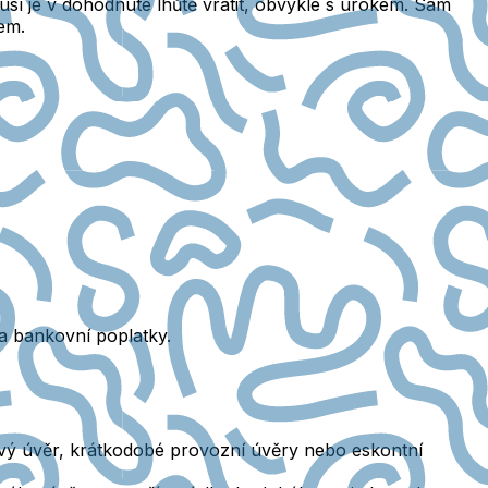
usí je v dohodnuté lhůtě vrátit, obvykle s úrokem. Sám
em.
 bankovní poplatky.
ový úvěr, krátkodobé provozní úvěry nebo eskontní