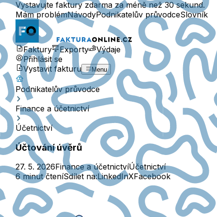
Vystavujte faktury zdarma za méně než 30 sekund.
Mám problém
Návody
Podnikatelův průvodce
Slovník
Faktury
Exporty
Výdaje
Přihlásit se
Vystavit fakturu
Menu
Podnikatelův průvodce
Finance a účetnictví
Účetnictví
Účtování úvěrů
27. 5. 2026
Finance a účetnictví
Účetnictví
6 minut čtení
Sdílet na:
LinkedIn
X
Facebook