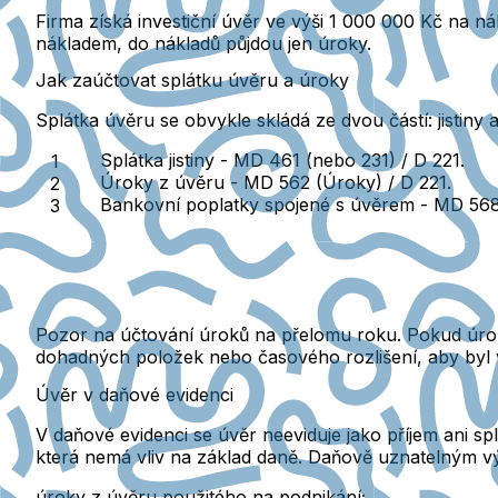
Firma získá investiční úvěr ve výši 1 000 000 Kč na ná
nákladem, do nákladů půjdou jen úroky.
Jak zaúčtovat splátku úvěru a úroky
Splátka úvěru se obvykle skládá ze dvou částí: jistiny 
Splátka jistiny -
MD 461 (nebo 231) / D 221.
Úroky z úvěru -
MD 562 (Úroky) / D 221.
Bankovní poplatky spojené s úvěrem -
MD 568 
Pozor na účtování úroků na přelomu roku.
Pokud úrok
dohadných položek nebo časového rozlišení, aby byl 
Úvěr v daňové evidenci
V daňové evidenci se úvěr neeviduje jako příjem ani splá
která nemá vliv na základ daně.
Daňově uznatelným výd
úroky z úvěru
použitého na podnikání;