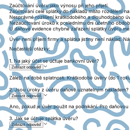
Zaúčtování úvěru jako výnosu při jeho přijetí.
Zaúčtování celé splátky do nákladů
místo rozdělení na 
Nesprávné rozlišení krátkodobého a dlouhodobého úv
Nezaúčtování úroků k poslednímu dni účetního obdob
U daňové evidence chybné zařazení splátky úvěru mez
Úvěr není příjem firmy a splátka jistiny není náklad.
Nák
Nejčastější otázky:
1. Na jaký účet se účtuje bankovní úvěr?
Zobrazit odpověď
Záleží na době splatnosti. Krátkodobé úvěry (do 1 roku
2. Jsou úroky z úvěru daňově uznatelným nákladem?
Zobrazit odpověď
Ano, pokud je úvěr použit na podnikání. Pro daňovou u
3. Jak se účtuje splátka úvěru?
Zobrazit odpověď