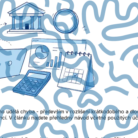
dno udělá chyba - především v rozlišení krátkodobého a 
ncí. V článku najdete přehledný návod včetně použitých účt