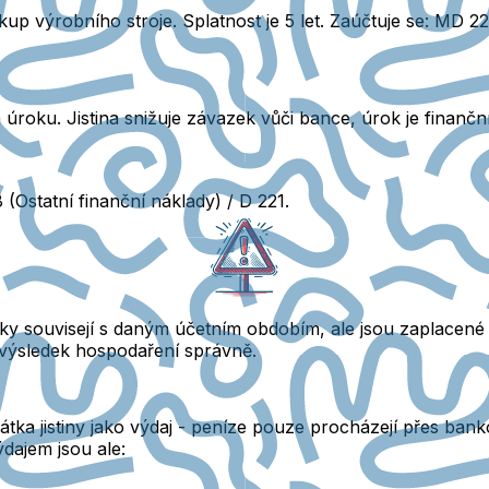
kup výrobního stroje. Splatnost je 5 let. Zaúčtuje se: MD 
a úroku. Jistina snižuje závazek vůči bance, úrok je finančn
(Ostatní finanční náklady) / D 221.
y souvisejí s daným účetním obdobím, ale jsou zaplacené 
výsledek hospodaření správně.
tka jistiny jako výdaj
- peníze pouze procházejí přes banko
ajem jsou ale: