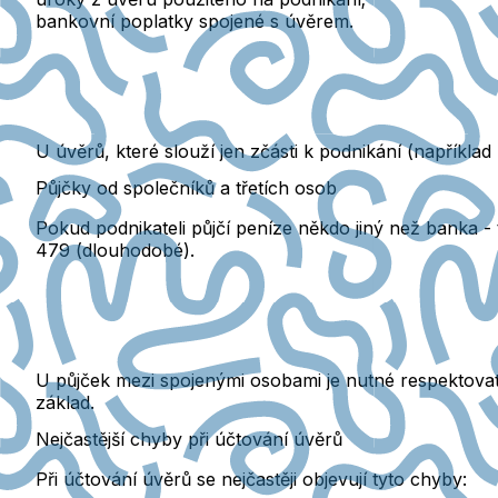
bankovní poplatky
spojené s úvěrem.
U úvěrů, které slouží jen zčásti k podnikání
(například
Půjčky od společníků a třetích osob
Pokud podnikateli půjčí peníze někdo jiný než banka
- 
479 (dlouhodobé).
U půjček mezi spojenými osobami je nutné respektovat
základ.
Nejčastější chyby při účtování úvěrů
Při účtování úvěrů se nejčastěji objevují tyto chyby: