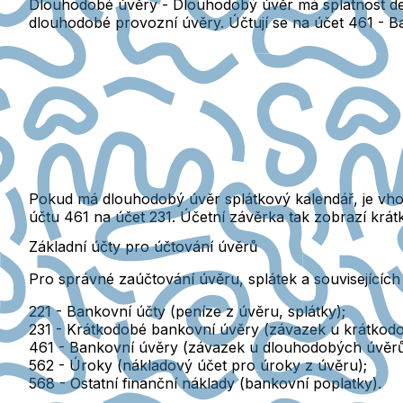
Dlouhodobé úvěry -
Dlouhodobý úvěr má splatnost del
dlouhodobé provozní úvěry. Účtují se na účet
461 - B
Pokud má dlouhodobý úvěr splátkový kalendář, je vh
účtu 461 na účet 231. Účetní závěrka tak zobrazí kr
Základní účty pro účtování úvěrů
Pro správné zaúčtování úvěru, splátek a souvisejících 
221
- Bankovní účty (peníze z úvěru, splátky);
231
- Krátkodobé bankovní úvěry (závazek u krátkodo
461
- Bankovní úvěry (závazek u dlouhodobých úvěrů
562
- Úroky (nákladový účet pro úroky z úvěru);
568
- Ostatní finanční náklady (bankovní poplatky).