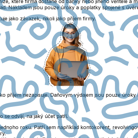
níze, které firma dostane od banky nebo jiného věřitele a m
lad.
Nákladem jsou pouze úroky a poplatky spojené s úvěr
je jako závazek, nikoli jako příjem firmy.
ko příjem nezapisuje.
Daňovým výdajem jsou pouze úroky a
o se odvíjí, na jaký účet patří.
jednoho roku. Patří sem například kontokorent, revolving
ry
.