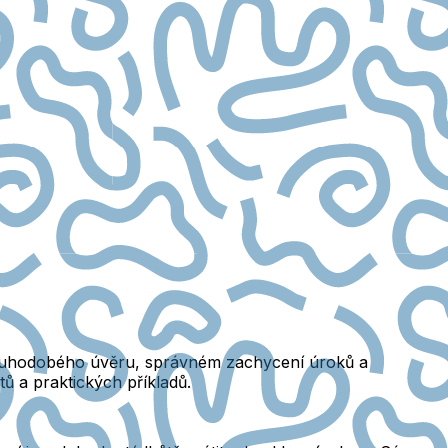
dlouhodobého úvěru, správném zachycení úroků a
ů a praktických příkladů.