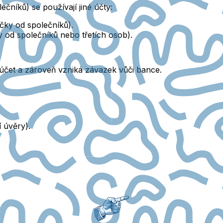
čníků) se používají jiné účty:
čky od společníků).
 od společníků nebo třetích osob).
 účet a zároveň vzniká závazek vůči bance.
 úvěry).