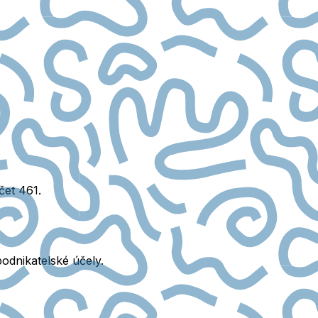
čet 461.
odnikatelské účely.