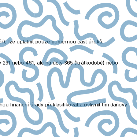
ář), lze uplatnit pouze poměrnou část úroků.
y 231 nebo 461, ale na účty 365 (krátkodobé) nebo
ou finanční úřady překlasifikovat a ovlivnit tím daňový