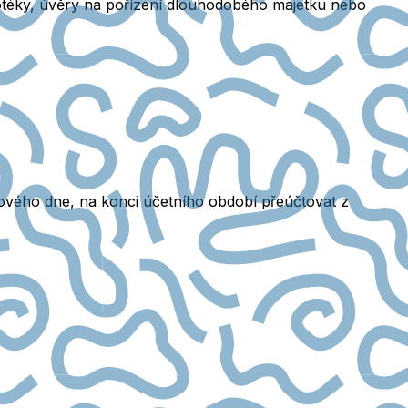
potéky, úvěry na pořízení dlouhodobého majetku nebo
hového dne
, na konci účetního období přeúčtovat z