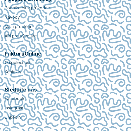
Podnikatelův průvodce
Návody
Mám problém
API pro vývojáře
FakturaOnline
O společnosti
Kontakty
Sledujte nás
Facebook
Instagram
LinkedIn