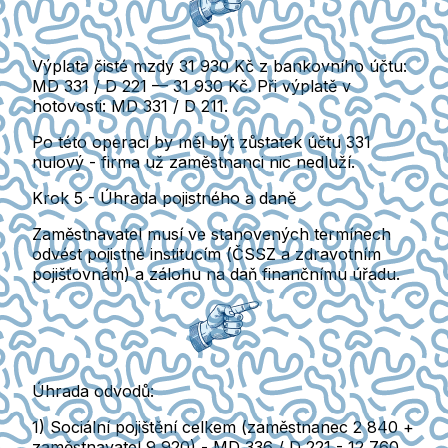
Výplata čisté mzdy 31 930 Kč z bankovního účtu:
MD 331 / D 221 — 31 930 Kč. Při výplatě v
hotovosti: MD 331 / D 211.
Po této operaci by měl být zůstatek účtu 331
nulový
- firma už zaměstnanci nic nedluží.
Krok 5 - Úhrada pojistného a daně
Zaměstnavatel musí ve stanovených termínech
odvést pojistné institucím
(ČSSZ a zdravotním
pojišťovnám) a zálohu na daň finančnímu úřadu.
Úhrada odvodů:
1) Sociální pojištění celkem
(zaměstnanec 2 840 +
zaměstnavatel 9 920) - MD 336 / D 221 - 12 760