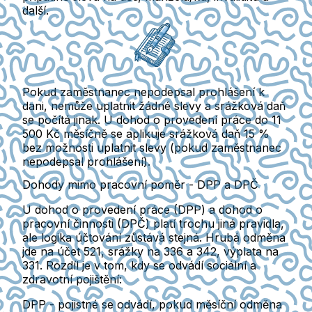
další.
Pokud zaměstnanec nepodepsal prohlášení k
dani, nemůže uplatnit žádné slevy a srážková daň
se počítá jinak.
U dohod o provedení práce do 11
500 Kč měsíčně se aplikuje srážková daň 15 %
bez možnosti uplatnit slevy (pokud zaměstnanec
nepodepsal prohlášení).
Dohody mimo pracovní poměr - DPP a DPČ
U dohod o provedení práce (DPP) a dohod o
pracovní činnosti (DPČ) platí trochu jiná pravidla,
ale logika účtování zůstává stejná. Hrubá odměna
jde na účet 521, srážky na 336 a 342, výplata na
331.
Rozdíl je v tom, kdy se odvádí sociální a
zdravotní pojištění:
DPP
- pojistné se odvádí, pokud měsíční odměna