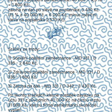
= 1 800 Kč;
záloha na daň po slevě na poplatníka:
3 430 Kč
(15 % z 40 000 Kč = 6 000 Kč, mínus měsíční
sleva na poplatníka 2 570 Kč).
Srážky ze mzdy:
1) Sociální pojištění zaměstnance -
MD 331 / D
336 - 2 840 Kč.
2) Zdravotní pojištění zaměstnance -
MD 331 / D
336 - 1 800 Kč.
3) Záloha na daň -
MD 331 / D 342 - 3 430 Kč.
Po těchto srážkách klesne zůstatek závazku na
účtu 331
z původních 40 000 Kč na čistou mzdu
31 930 Kč, kterou firma zaměstnanci skutečně
vyplatí.