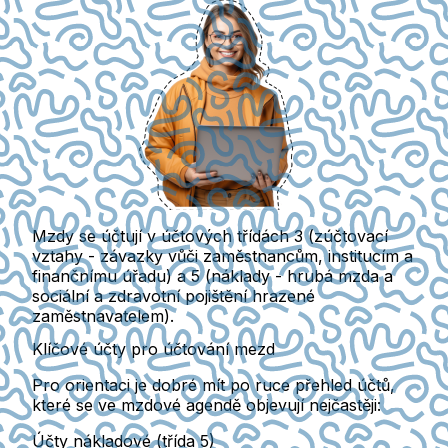
Mzdy se účtují v účtových třídách 3
(zúčtovací
vztahy - závazky vůči zaměstnancům, institucím a
finančnímu úřadu)
a 5
(náklady - hrubá mzda a
sociální a zdravotní pojištění hrazené
zaměstnavatelem).
Klíčové účty pro účtování mezd
Pro orientaci je dobré mít po ruce přehled účtů,
které se ve
mzdové agendě objevují nejčastěji:
Účty nákladové (třída 5)