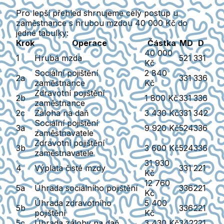
Pro lepší přehled shrnujeme celý postup u
zaměstnance s hrubou mzdou 40 000 Kč do
jedné tabulky:
Krok
Operace
Částka
MD
D
40 000
1
Hrubá mzda
521
331
Kč
Sociální pojištění
2 840
2a
331
336
zaměstnance
Kč
Zdravotní pojištění
2b
1 800 Kč
331
336
zaměstnance
2c
Záloha na daň
3 430 Kč
331
342
Sociální pojištění
3a
9 920 Kč
524
336
zaměstnavatele
Zdravotní pojištění
3b
3 600 Kč
524
336
zaměstnavatele
31 930
4
Výplata čisté mzdy
331
221
Kč
12 760
5a
Úhrada sociálního pojištění
336
221
Kč
Úhrada zdravotního
5 400
5b
336
221
pojištění
Kč
5c
Úhrada zálohy na daň
3 430 Kč
342
221