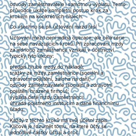
odvody zaměstnavatele i samotnou výplatu. Tento
průvodce ukáže kompletní postup krok za
krokem na konkrétních číslech.
Co všechno se při účtování mezd řeší
Účtování mezd není jediná operace, ale celá série
na sebe navazujících kroků. Při zpracování mzdy
za jednoho zaměstnance
vznikají v účetnictví
typicky tyto úkony:
předpis hrubé mzdy do nákladů;
srážky ze mzdy zaměstnance
(sociální a
zdravotní pojištění, záloha na daň);
odvody zaměstnavatele
(sociální a zdravotní
pojištění hrazené firmou);
výplata čisté mzdy zaměstnanci;
úhrada pojistného institucím
a daně finančnímu
úřadu.
Každý z těchto kroků má svůj účetní zápis.
Klíčové je rozumět tomu, na které účty se
jednotlivé částky účtují a proč.