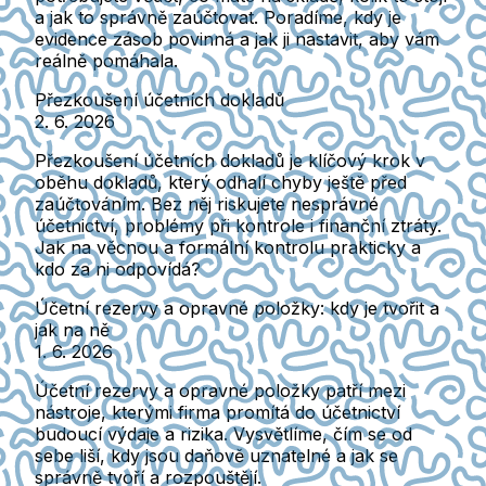
a jak to správně zaúčtovat. Poradíme, kdy je
evidence zásob povinná a jak ji nastavit, aby vám
reálně pomáhala.
Přezkoušení účetních dokladů
2. 6. 2026
Přezkoušení účetních dokladů je klíčový krok v
oběhu dokladů, který odhalí chyby ještě před
zaúčtováním. Bez něj riskujete nesprávné
účetnictví, problémy při kontrole i finanční ztráty.
Jak na věcnou a formální kontrolu prakticky a
kdo za ni odpovídá?
Účetní rezervy a opravné položky: kdy je tvořit a
jak na ně
1. 6. 2026
Účetní rezervy a opravné položky patří mezi
nástroje, kterými firma promítá do účetnictví
budoucí výdaje a rizika. Vysvětlíme, čím se od
sebe liší, kdy jsou daňově uznatelné a jak se
správně tvoří a rozpouštějí.