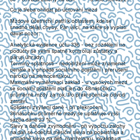
Co je třeba ohlídat při účtování mezd
Mzdové účetnictví patří k oblastem, kde se
snadno dělají chyby. Pár věcí, na které se vyplatí
dávat pozor:
Analytická evidence účtu 336
- bez rozdělení na
podúčty se velmi špatně kontrolují zůstatky a
párují úhrady.
Termíny splatnosti
- nedodržení může znamenat
penále a v případě sociálního pojištění i přerušení
nároku na nemocenskou.
Maximální vyměřovací základ
- u vysokých mezd
se sociální pojištění platí jen do 48násobku
průměrné mzdy za rok. Po překročení se odvod
zastaví.
Solidární zvýšení daně
- při překročení
36násobku průměrné mzdy se uplatňuje vyšší
sazba daně 23 %.
Slevy a daňové zvýhodnění
- při výpočtu zálohy
na daň se odečítá měsíční sleva na poplatníka a
případně sleva na děti, manžela/ku, invaliditu a