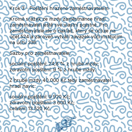
Krok 3 - Pojištění hrazené zaměstnavatelem
Kromě srážek ze mzdy zaměstnance hradí
zaměstnavatel ještě své vlastní pojistné. Pro
zaměstnavatele jde o náklad, který se účtuje na
účet 524 a zároveň vytváří závazek vůči institucím
na účtu 336.
Sazby pro zaměstnavatele:
sociální pojištění: 24,8 % z hrubé mzdy;
zdravotní pojištění: 9 % z hrubé mzdy.
Z hrubé mzdy 40 000 Kč tedy zaměstnavatel
hradí navíc:
sociální pojištění: 9 920 Kč;
zdravotní pojištění: 3 600 Kč;
celkem: 13 520 Kč.