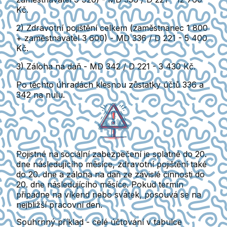
Kč.
2) Zdravotní pojištění celkem
(zaměstnanec 1 800
+ zaměstnavatel 3 600) - MD 336 / D 221 - 5 400
Kč.
3) Záloha na daň -
MD 342 / D 221 - 3 430 Kč.
Po těchto úhradách klesnou zůstatky účtů 336 a
342 na nulu.
Pojistné na sociální zabezpečení je splatné do 20.
dne následujícího měsíce, zdravotní pojištění také
do 20. dne a záloha na daň ze závislé činnosti do
20. dne následujícího měsíce.
Pokud termín
připadne na víkend nebo svátek, posouvá se na
nejbližší pracovní den.
Souhrnný příklad - celé účtování v tabulce