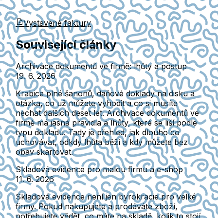
Vystavené faktury
Související články
Archivace dokumentů ve firmě: lhůty a postup
19. 6. 2026
Krabice plné šanonů, daňové doklady na disku a
otázka, co už můžete vyhodit a co si musíte
nechat dalších deset let. Archivace dokumentů ve
firmě má jasná pravidla a lhůty, které se liší podle
typu dokladu. Tady je přehled, jak dlouho co
uchovávat, odkdy lhůta běží a kdy můžete bez
obav skartovat.
Skladová evidence pro malou firmu a e-shop
11. 6. 2026
Skladová evidence není jen byrokracie pro velké
firmy. Pokud nakupujete a prodáváte zboží,
potřebujete vědět, co máte na skladě, kolik to stojí