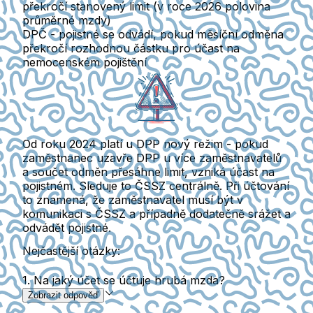
překročí stanovený limit (v roce 2026 polovina
průměrné mzdy)
DPČ
- pojistné se odvádí, pokud měsíční odměna
překročí rozhodnou částku pro účast na
nemocenském pojištění
Od roku 2024 platí u DPP nový režim - pokud
zaměstnanec uzavře DPP u více zaměstnavatelů
a součet odměn přesáhne limit, vzniká účast na
pojistném. Sleduje to ČSSZ centrálně. Při účtování
to znamená, že zaměstnavatel musí být v
komunikaci s ČSSZ a případně dodatečně srážet a
odvádět pojistné.
Nejčastější otázky:
1. Na jaký účet se účtuje hrubá mzda?
Zobrazit odpověď