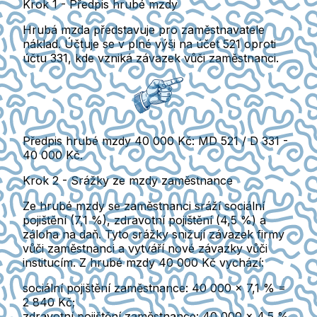
Krok 1 - Předpis hrubé mzdy
Hrubá mzda představuje pro zaměstnavatele
náklad.
Účtuje se v plné výši na účet 521 oproti
účtu 331, kde vzniká závazek vůči zaměstnanci.
Předpis hrubé mzdy 40 000 Kč:
MD 521 / D 331 -
40 000 Kč.
Krok 2 - Srážky ze mzdy zaměstnance
Ze hrubé mzdy se zaměstnanci sráží
sociální
pojištění
(7,1 %),
zdravotní pojištění
(4,5 %) a
záloha na daň. Tyto srážky snižují závazek firmy
vůči zaměstnanci a vytváří nové závazky vůči
institucím.
Z hrubé mzdy 40 000 Kč vychází:
sociální pojištění zaměstnance:
40 000 × 7,1 % =
2 840 Kč;
zdravotní pojištění zaměstnance:
40 000 × 4,5 %