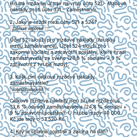
Hrubá mzda se účtuje na vrub účtu 521 - Mzdové
náklady proti účtu 331 - Zaměstnanci.
2. Jaký je rozdíl mezi účty 521 a 524?
Zobrazit odpověď
Účet 521 slouží pro mzdové náklady (hrubou
mzdu zaměstnance). Účet 524 slouží pro
zákonné sociální a zdravotní pojištění, které hradí
zaměstnavatel ze svého (24,8 % sociální + 9 %
zdravotní z hrubé mzdy).
3. Kolik činí celkové mzdové náklady
zaměstnavatele?
Zobrazit odpověď
Celkové mzdové náklady jsou hrubá mzda plus
33,8 % odvodů zaměstnavatele (24,8 % sociální +
9 % zdravotní pojištění). U hrubé mzdy 40 000
Kč jde tedy o 53 520 Kč.
4. Kdy je splatné pojistné a záloha na daň?