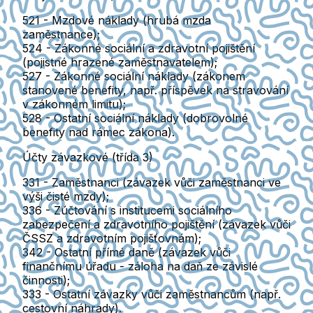
521
- Mzdové náklady (hrubá mzda
zaměstnance);
524
- Zákonné sociální a zdravotní pojištění
(pojistné hrazené zaměstnavatelem);
527
- Zákonné sociální náklady (zákonem
stanovené benefity, např. příspěvek na stravování
v zákonném limitu);
528
- Ostatní sociální náklady (dobrovolné
benefity nad rámec zákona).
Účty závazkové (třída 3)
331
- Zaměstnanci (závazek vůči zaměstnanci ve
výši čisté mzdy);
336
- Zúčtování s institucemi sociálního
zabezpečení a zdravotního pojištění (závazek vůči
ČSSZ a zdravotním pojišťovnám);
342
- Ostatní přímé daně (závazek vůči
finančnímu úřadu - záloha na daň ze závislé
činnosti);
333
- Ostatní závazky vůči zaměstnancům (např.
cestovní náhrady).