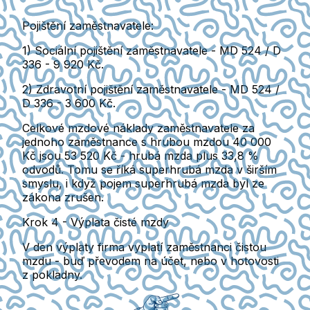
Pojištění zaměstnavatele:
1) Sociální pojištění zaměstnavatele -
MD 524 / D
336 - 9 920 Kč.
2) Zdravotní pojištění zaměstnavatele -
MD 524 /
D 336 - 3 600 Kč.
Celkové mzdové náklady zaměstnavatele za
jednoho zaměstnance s hrubou mzdou 40 000
Kč jsou 53 520 Kč
- hrubá mzda plus 33,8 %
odvodů. Tomu se říká superhrubá mzda v širším
smyslu, i když pojem superhrubá mzda byl ze
zákona zrušen.
Krok 4 - Výplata čisté mzdy
V den výplaty firma vyplatí zaměstnanci čistou
mzdu
- buď převodem na účet, nebo v hotovosti
z pokladny.