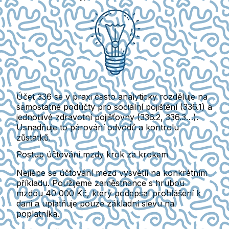
Účet 336 se v praxi často analyticky rozděluje na
samostatné podúčty pro sociální pojištění (336.1) a
jednotlivé zdravotní pojišťovny (336.2, 336.3…).
Usnadňuje to párování odvodů a kontrolu
zůstatků.
Postup účtování mzdy krok za krokem
Nejlépe se účtování mezd vysvětlí na konkrétním
příkladu. Použijeme zaměstnance s hrubou
mzdou 40 000 Kč, který podepsal prohlášení k
dani a uplatňuje pouze základní slevu na
poplatníka.