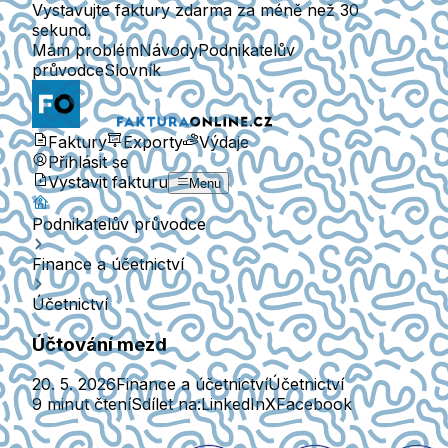
Vystavujte faktury zdarma za méně než 30
sekund.
Mám problém
Návody
Podnikatelův
průvodce
Slovník
Faktury
Exporty
Výdaje
Přihlásit se
Vystavit fakturu
Menu
Podnikatelův průvodce
Finance a účetnictví
Účetnictví
Účtování mezd
20. 5. 2026
Finance a účetnictví
Účetnictví
9 minut čtení
Sdílet na:
LinkedIn
X
Facebook