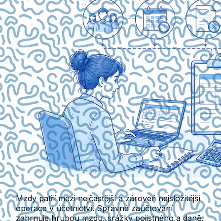
Mzdy patří mezi nejčastější a zároveň nejsložitější
operace v účetnictví. Správné zaúčtování
zahrnuje hrubou mzdu, srážky pojistného a daně,