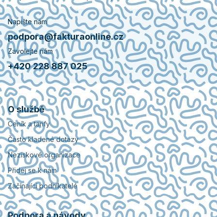
Napište nám
podpora@fakturaonline.cz
Zavolejte nám
+420 228 887 025
O službě
Ceník a tarify
Často kladené dotazy
Neziskové organizace
Přidej se k nám
Začínající podnikatelé
Podpora a návody