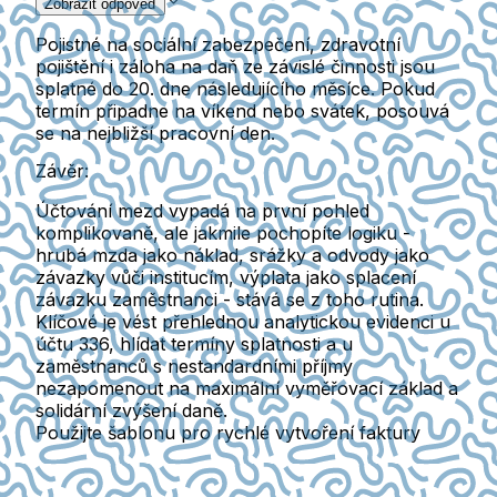
Zobrazit odpověď
Pojistné na sociální zabezpečení, zdravotní
pojištění i záloha na daň ze závislé činnosti jsou
splatné do 20. dne následujícího měsíce. Pokud
termín připadne na víkend nebo svátek, posouvá
se na nejbližší pracovní den.
Závěr:
Účtování mezd vypadá na první pohled
komplikovaně, ale jakmile pochopíte logiku -
hrubá mzda jako náklad, srážky a odvody jako
závazky vůči institucím, výplata jako splacení
závazku zaměstnanci - stává se z toho rutina.
Klíčové je vést přehlednou analytickou evidenci u
účtu 336, hlídat termíny splatnosti a u
zaměstnanců s nestandardními příjmy
nezapomenout na maximální vyměřovací základ a
solidární zvýšení daně.
Použijte šablonu pro rychlé vytvoření faktury