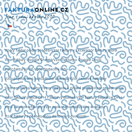
Jsme s vámi od roku 2010
Vzory faktur podle profesí
Vzor faktury v Excel
Vzor faktury Word
Vzor faktury Google Sheets
Vzor faktury v Google Docs
Vzor faktury PDF
Vzor dodacího listu
Vzor příjmového pokladního dokladu
Vzor cenové nabídky
Vzor proforma faktury
Vzor dokladu k přijaté platbě
Vzor objednávky
Vzor faktury plátce DPH - daňový doklad
Vzor faktury neplátce DPH
Vzor zálohové faktury
Vzor opravného daňového dokladu
Vzor faktury s přenesenou daňovou povinností