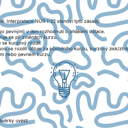
ně. Interpretace
NÚR I–22
stanoví tyto zásady:
nebo pevným)
v den rozhodnutí o přidělení dotace
.
uje se při změnách kurzu.
 se kurzový rozdíl.
kou se rozdíl účtuje za původního kurzu, kurzový zisk/ztrá
álním nebo pevném kurzu.
ávěrky uvést: