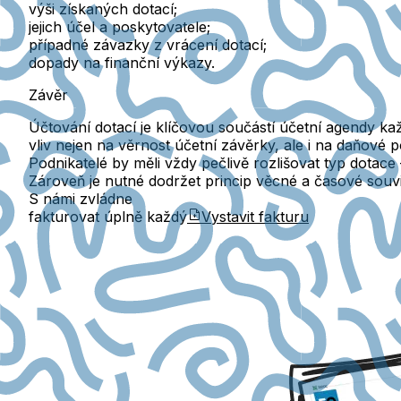
výši získaných dotací
;
jejich účel a poskytovatele;
případné závazky z vrácení dotací;
dopady na finanční výkazy.
Závěr
Účtování dotací je klíčovou součástí účetní agendy k
vliv nejen na věrnost účetní závěrky, ale i na daňové p
Podnikatelé by měli vždy
pečlivě rozlišovat typ dotace
Zároveň je nutné dodržet princip
věcné a časové souvi
S námi zvládne
fakturovat úplně každý
Vystavit fakturu