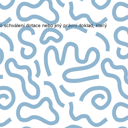
í o schválení dotace nebo jiný právní doklad, který