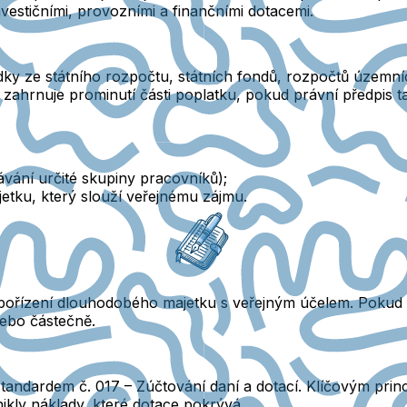
estičními, provozními a finančními dotacemi.
ky ze státního rozpočtu
, státních fondů, rozpočtů územní
é zahrnuje prominutí části poplatku, pokud právní předpis
vání určité skupiny pracovníků);
jetku
, který slouží veřejnému zájmu.
ořízení dlouhodobého majetku s veřejným účelem. Pokud p
nebo částečně.
andardem č. 017 – Zúčtování daní a dotací
. Klíčovým prin
ikly náklady, které dotace pokrývá.