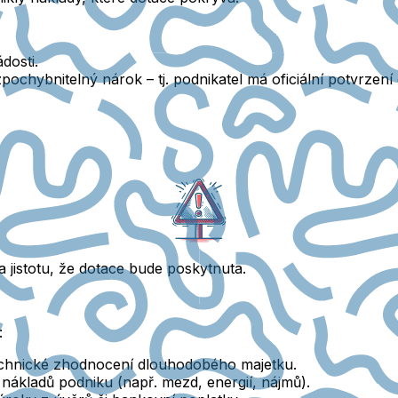
ádosti
.
ezpochybnitelný nárok
– tj. podnikatel má oficiální potvrzen
a jistotu, že dotace bude poskytnuta.
:
echnické zhodnocení dlouhodobého majetku.
nákladů podniku (např. mezd, energií, nájmů).