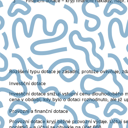
Finanční dotace
– kryjí finanční náklady, např.
Rozlišení typu dotace je
zásadní
, protože ovlivňuje, z
Investiční dotace
Investiční dotace
snižují vstupní cenu
dlouhodobého maj
cena v období, kdy bylo o dotaci rozhodnuto, ale
již 
Provozní a finanční dotace
Provozní dotace kryjí
běžné provozní výdaje
. Účtují 
poplatků – a účtují se obvykle na účet 668.