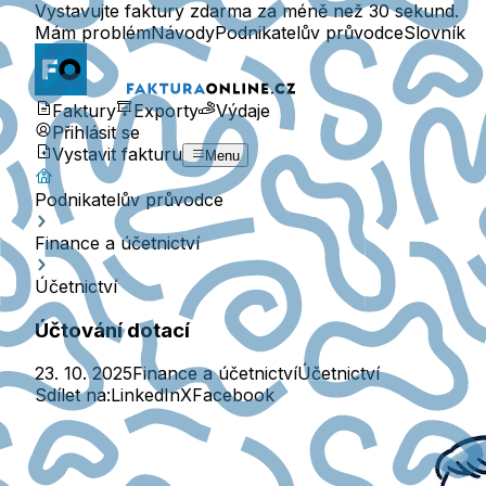
Vystavujte faktury zdarma za méně než 30 sekund.
Mám problém
Návody
Podnikatelův průvodce
Slovník
Faktury
Exporty
Výdaje
Přihlásit se
Vystavit fakturu
Menu
Podnikatelův průvodce
Finance a účetnictví
Účetnictví
Účtování dotací
23. 10. 2025
Finance a účetnictví
Účetnictví
Sdílet na:
LinkedIn
X
Facebook