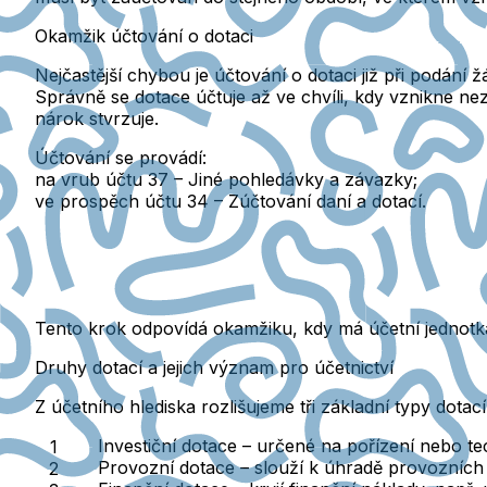
Okamžik účtování o dotaci
Nejčastější chybou je účtování o dotaci
již při podání ž
Správně se dotace účtuje
až ve chvíli, kdy vznikne n
nárok stvrzuje.
Účtování se provádí:
na vrub účtu 37 – Jiné pohledávky a závazky
;
ve prospěch účtu 34 – Zúčtování daní a dotací
.
Tento krok odpovídá okamžiku,
kdy má účetní jednotk
Druhy dotací a jejich význam pro účetnictví
Z účetního hlediska rozlišujeme
tři základní typy dotací
Investiční dotace
– určené na pořízení nebo t
Provozní dotace
– slouží k úhradě provozních 