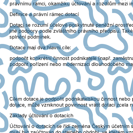
právnímu rámci, okamžiku účtování a rozdílům mezi inv
Definice a právní rámec dotací
Dotací
se rozumí účelově poskytnuté peněžní prostřed
jiné podpory podle zvláštního právního předpisu. Tak
splnění podmínek.
Dotace mají dva hlavní cíle:
podpořit konkrétní činnost podnikatele
(např. zaměstná
podpořit pořízení nebo modernizaci dlouhodobého ma
Cílem dotace
je podpořit podnikatelskou činnost
nebo p
dotace, může vzniknout
povinnost vrátit
dotaci zcela 
Základy účtování o dotacích
Účtování o dotacích se řídí zejména
Českým účetním st
musí být zaúčtován do stejného období, ve kterém vzn