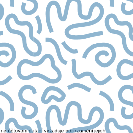
rávné účtování dotací vyžaduje porozumění jejich