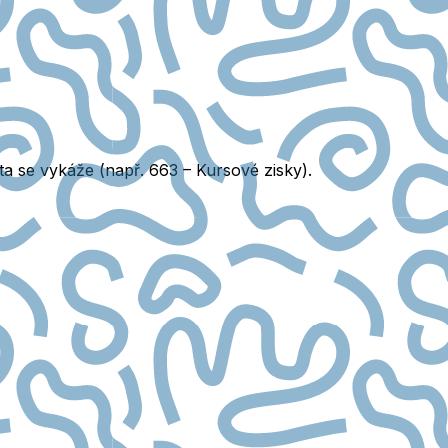
ta se vykáže (např. 663 – Kursové zisky).