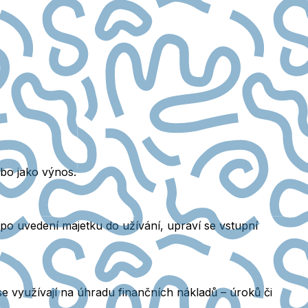
ebo jako výnos.
po uvedení majetku do užívání, upraví se vstupní
 se využívají na úhradu
finančních nákladů
– úroků či