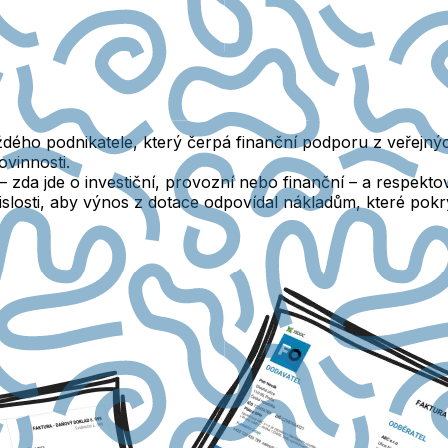
aždého podnikatele, který čerpá finanční podporu z veřejn
ovinnosti.
– zda jde o investiční, provozní nebo finanční – a respekt
slosti
, aby výnos z dotace odpovídal nákladům, které pokr