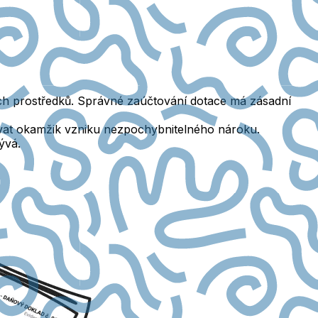
ých prostředků. Správné zaúčtování dotace má zásadní
ovat okamžik vzniku
nezpochybnitelného nároku
.
ývá.