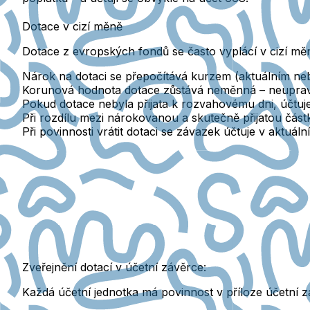
Dotace v cizí měně
Dotace z evropských fondů se často vyplácí v cizí mě
Nárok na dotaci se přepočítává kurzem (aktuálním 
Korunová hodnota dotace zůstává
neměnná
– neuprav
Pokud dotace nebyla přijata k rozvahovému dni, účtuje
Při rozdílu mezi nárokovanou a skutečně přijatou část
Při povinnosti vrátit dotaci se závazek účtuje v aktu
Zveřejnění dotací v účetní závěrce:
Každá účetní jednotka má povinnost v příloze účetní z