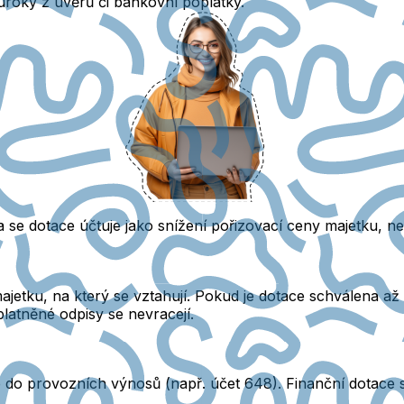
 úroky z úvěrů či bankovní poplatky.
da se dotace účtuje jako snížení pořizovací ceny majetku, n
etku, na který se vztahují. Pokud je dotace schválena až 
uplatněné odpisy se nevracejí
.
se do provozních výnosů (např. účet 648). Finanční dotace