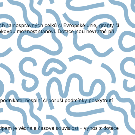
ch samosprávných celků či Evropské unie, granty či
 takovou možnost stanoví. Dotace jsou
nevratné
při
odnikatel nesplní či poruší podmínky poskytnutí
cipem je
věcná a časová souvislost
– výnos z dotace