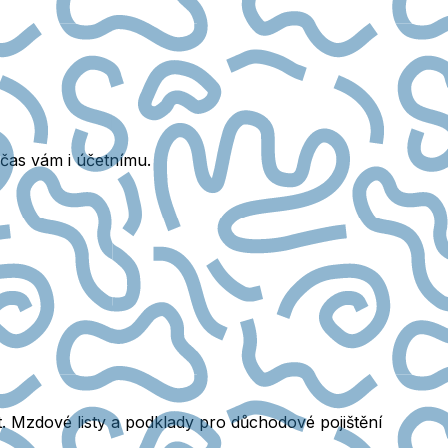
 čas vám i účetnímu.
t. Mzdové listy a podklady pro důchodové pojištění