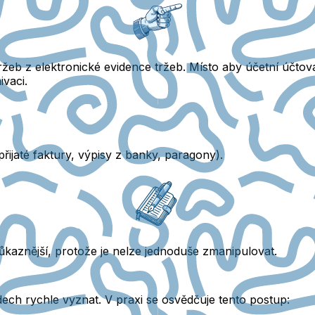
eb z elektronické evidence tržeb.
Místo aby účetní účtova
ivaci.
(přijaté faktury, výpisy z banky, paragony).
ůkaznější,
protože je nelze jednoduše zmanipulovat.
ch rychle vyznat. V praxi se osvědčuje tento postup: