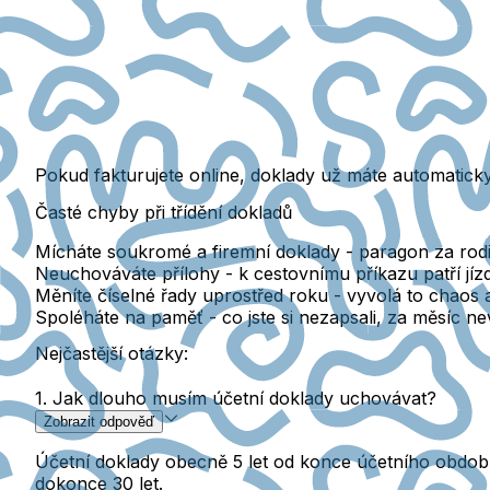
Pokud fakturujete online, doklady už máte automaticky v
Časté chyby při třídění dokladů
Mícháte soukromé a firemní doklady
- paragon za rodi
Neuchováváte přílohy
- k cestovnímu příkazu patří jíz
Měníte číselné řady uprostřed roku
- vyvolá to chaos 
Spoléháte na paměť
- co jste si nezapsali, za měsíc nev
Nejčastější otázky:
1. Jak dlouho musím účetní doklady uchovávat?
Zobrazit odpověď
Účetní doklady obecně 5 let od konce účetního období,
dokonce 30 let.