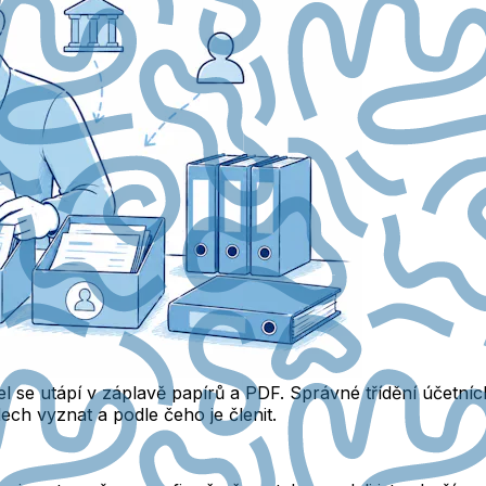
 se utápí v záplavě papírů a PDF. Správné třídění účetních 
ech vyznat a podle čeho je členit.