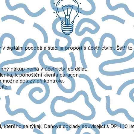
 digitální podobě a stačí je propojit s účetnictvím.
Šetří to
nný nákup nemá v účetnictví co dělat.
denka, k pohoštění klienta paragon.
a možné dotazy při kontrole.
íte.
 kterého se týkají. Daňové doklady související s DPH 10 le