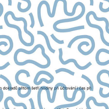
dokladů přitom šetří hodiny při účtování i čas při