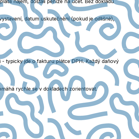
platili nájem, dostali peníze na účet. Bez dokladu
 vystavení, datum uskutečnění
(pokud je odlišné),
i
- typicky jde o fakturu plátce DPH. Každý daňový
pomáhá rychle se v dokladech zorientovat.