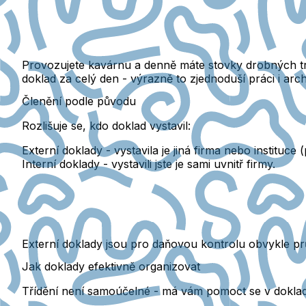
Provozujete kavárnu a denně máte stovky drobných trž
doklad za celý den
- výrazně to zjednoduší práci i arch
Členění podle původu
Rozlišuje se, kdo doklad vystavil:
Externí doklady
- vystavila je jiná firma nebo instituce 
Interní doklady
- vystavili jste je sami uvnitř firmy.
Externí doklady jsou pro daňovou kontrolu obvykle pr
Jak doklady efektivně organizovat
Třídění není samoúčelné - má vám pomoct se v doklade