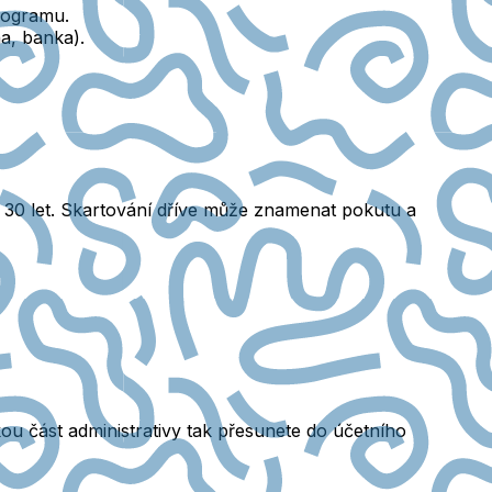
rogramu.
na, banka).
 30 let. Skartování dříve může znamenat pokutu a
ou část administrativy tak přesunete do účetního