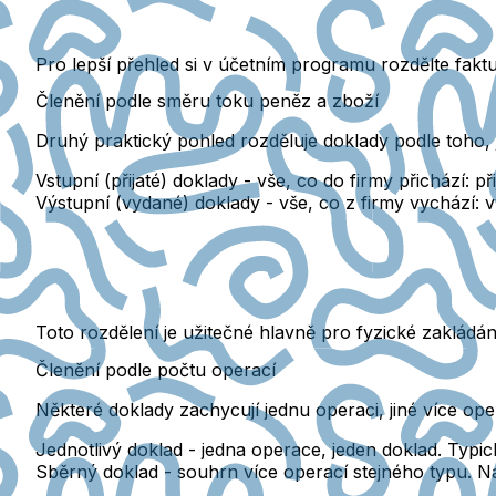
Pro lepší přehled si v účetním programu rozdělte fakt
Členění podle směru toku peněz a zboží
Druhý praktický pohled rozděluje doklady podle toho, j
Vstupní (přijaté) doklady
- vše, co do firmy přichází: p
Výstupní (vydané) doklady
- vše, co z firmy vychází: v
Toto rozdělení
je užitečné hlavně pro fyzické zakládá
Členění podle počtu operací
Některé doklady zachycují jednu operaci, jiné více ope
Jednotlivý doklad
- jedna operace, jeden doklad. Typic
Sběrný doklad
- souhrn více operací stejného typu. N