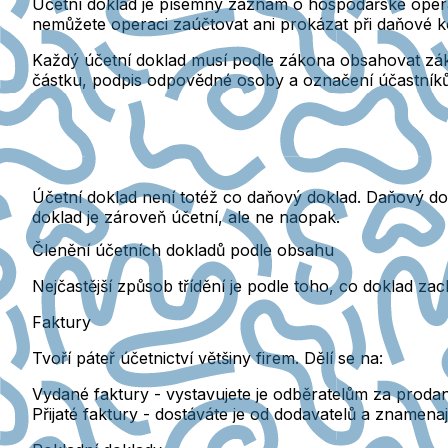
Účetní doklad je písemný záznam o hospodářské oper
nemůžete operaci zaúčtovat ani prokázat při daňové k
Každý účetní doklad musí podle zákona obsahovat zákl
částku, podpis odpovědné osoby a označení účastníků.
Účetní doklad není totéž co daňový doklad. Daňový dok
doklad je zároveň účetní, ale ne naopak.
Členění účetních dokladů podle obsahu
Nejčastější způsob třídění je podle toho, co doklad z
Faktury
Tvoří páteř účetnictví většiny firem. Dělí se na:
Vydané faktury
- vystavujete je odběratelům za prodan
Přijaté faktury
- dostáváte je od dodavatelů a znamenají