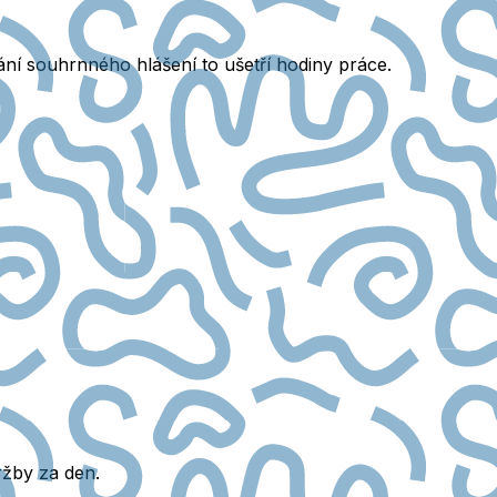
ní souhrnného hlášení to ušetří hodiny práce.
ržby za den.