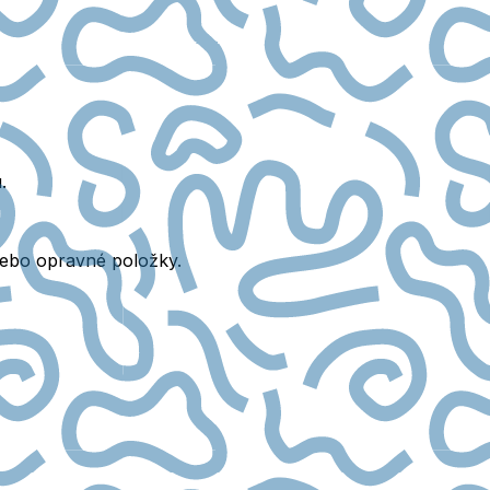
.
nebo opravné položky.