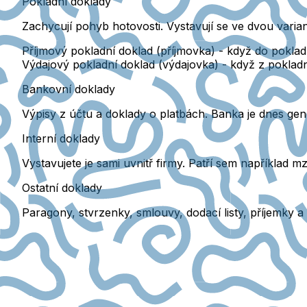
Pokladní doklady
Zachycují pohyb hotovosti. Vystavují se ve dvou varia
Příjmový pokladní doklad (příjmovka)
- když do pokladn
Výdajový pokladní doklad (výdajovka)
- když z pokladn
Bankovní doklady
Výpisy z účtu a doklady o platbách.
Banka je dnes gene
Interní doklady
Vystavujete je sami uvnitř firmy.
Patří sem například mz
Ostatní doklady
Paragony, stvrzenky, smlouvy, dodací listy, příjemky a 