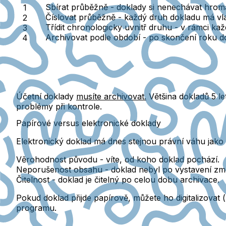
Sbírat průběžně
- doklady si nenechávat hroma
Číslovat průběžně
- každý druh dokladu má vlas
Třídit chronologicky uvnitř druhu
- v rámci každ
Archivovat podle období
- po skončení roku do
Účetní doklady
musíte archivovat.
Většina dokladů 5 l
problémy při kontrole.
Papírové versus elektronické doklady
Elektronický doklad má dnes stejnou právní váhu jako pa
Věrohodnost původu
- víte, od koho doklad pochází.
Neporušenost obsahu
- doklad nebyl po vystavení z
Čitelnost
- doklad je čitelný po celou dobu archivace.
Pokud doklad přijde papírově, můžete ho digitalizovat
programu.