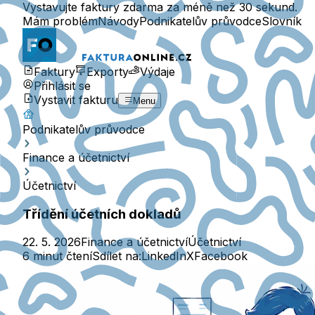
Vystavujte faktury zdarma za méně než 30 sekund.
Mám problém
Návody
Podnikatelův průvodce
Slovník
Faktury
Exporty
Výdaje
Přihlásit se
Vystavit fakturu
Menu
Podnikatelův průvodce
Finance a účetnictví
Účetnictví
Třídění účetních dokladů
22. 5. 2026
Finance a účetnictví
Účetnictví
6 minut čtení
Sdílet na:
LinkedIn
X
Facebook