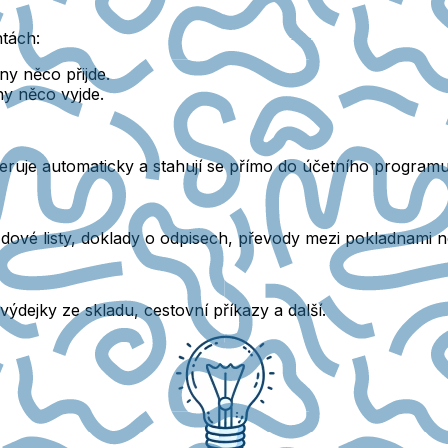
ntách:
y něco přijde.
y něco vyjde.
ruje automaticky a stahují se přímo do účetního programu
dové listy, doklady o odpisech, převody mezi pokladnami 
výdejky ze skladu, cestovní příkazy a další.