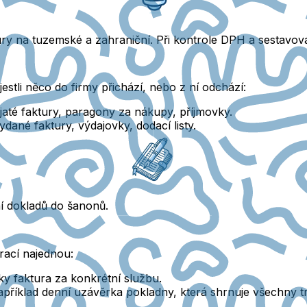
ury
na tuzemské a zahraniční.
Při kontrole DPH a sestavová
estli něco do firmy přichází, nebo z ní odchází:
řijaté faktury, paragony za nákupy, příjmovky.
ydané faktury, výdajovky, dodací listy.
ní dokladů do šanonů.
rací najednou:
ky faktura za konkrétní službu.
apříklad denní uzávěrka pokladny, která shrnuje všechny t