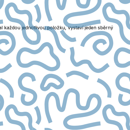
l každou jednotlivou položku, vystaví jeden sběrný