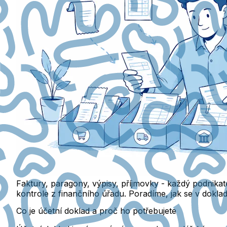
Faktury, paragony, výpisy, příjmovky - každý podnikatel
kontrole z finančního úřadu. Poradíme, jak se v doklad
Co je účetní doklad a proč ho potřebujete