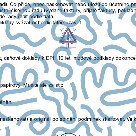
dit. Co přijde, hned naskenovat nebo uložit do účetního p
tní číselnou řadu (vydané faktury, přijaté faktury, poklad
é řady řadit podle data.
klady svázat nebo digitálně uzavřít.
et, daňové doklady k DPH 10 let, mzdové podklady dokonce
pírový. Musíte ale zajistit:
měněn.
 (naskenovat) a originál po splnění podmínek skartovat.
Velk