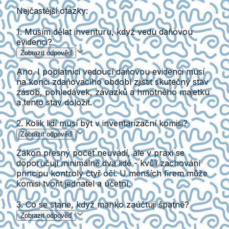
Nejčastější otázky:
1. Musím dělat inventuru, když vedu daňovou
evidenci?
Zobrazit odpověď
Ano. I poplatníci vedoucí daňovou evidenci musí
na konci zdaňovacího období zjistit skutečný stav
zásob, pohledávek, závazků a hmotného majetku
a tento stav doložit.
2. Kolik lidí musí být v inventarizační komisi?
Zobrazit odpověď
Zákon přesný počet neuvádí, ale v praxi se
doporučují minimálně dva lidé - kvůli zachování
principu kontroly čtyř očí. U menších firem může
komisi tvořit jednatel a účetní.
3. Co se stane, když manko zaúčtuji špatně?
Zobrazit odpověď