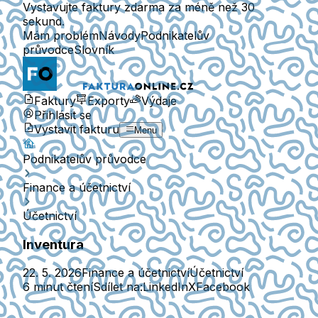
Vystavujte faktury zdarma za méně než 30
sekund.
Mám problém
Návody
Podnikatelův
průvodce
Slovník
Faktury
Exporty
Výdaje
Přihlásit se
Vystavit fakturu
Menu
Podnikatelův průvodce
Finance a účetnictví
Účetnictví
Inventura
22. 5. 2026
Finance a účetnictví
Účetnictví
6 minut čtení
Sdílet na:
LinkedIn
X
Facebook