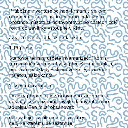
Průběžná inventura se hodí firmám s velkým
objemem zásob
- místo jednoho hektického
prosince můžete sklad inventovat po částech celý
rok a do závěrky vstoupíte v klidu.
Jak na inventuru krok za krokem
1. Příprava
Stanovte termín, určete inventarizační komisi
(minimálně dva lidé, aby se předešlo manipulaci) a
připravte podklady
- skladové karty, evidenci
majetku, saldokonta.
2. Vlastní inventura
Fyzicky přepočítejte zásoby nebo zkontrolujte
doklady. Vše zaznamenávejte do inventurního
soupisu.
Ten musí obsahovat:
den zahájení a ukončení inventury;
den, ke kterému se sestavuje;