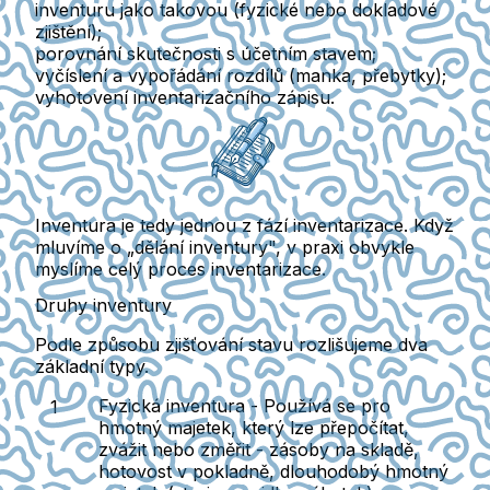
inventuru jako takovou (fyzické nebo dokladové
zjištění);
porovnání skutečnosti s účetním stavem;
vyčíslení a vypořádání rozdílů (manka, přebytky);
vyhotovení inventarizačního zápisu.
Inventura je tedy jednou z fází inventarizace.
Když
mluvíme o „dělání inventury", v praxi obvykle
myslíme celý proces inventarizace.
Druhy inventury
Podle způsobu zjišťování stavu rozlišujeme dva
základní typy.
Fyzická inventura -
Používá se pro
hmotný majetek, který lze přepočítat,
zvážit nebo změřit - zásoby na skladě,
hotovost v pokladně, dlouhodobý hmotný