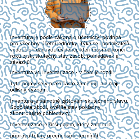
Inventura je podle zákona o účetnictví povinná
pro všechny účetní jednotky.
Týká se i podnikatelů
vedoucích daňovou evidenci, kteří musí na konci
roku zjistit skutečný stav zásob, pohledávek a
závazků.
Inventura vs. inventarizace - v čem je rozdíl
Tyto pojmy se v praxi často zaměňují, ale mají
odlišný význam.
Inventura
je samotné zjišťování skutečného stavu.
Spočítáte zboží, ověříte stav pokladny,
zkontrolujete pohledávky.
Inventarizace
je širší pojem, který zahrnuje:
přípravu (plán, určení osob, termínů);