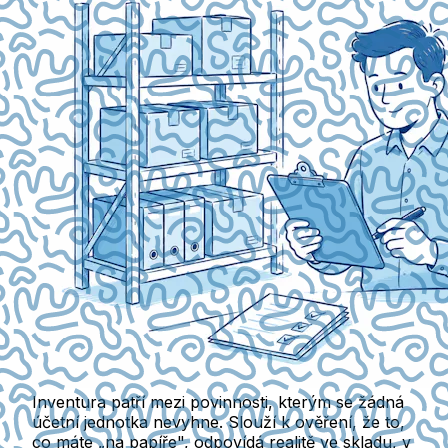
Inventura patří mezi povinnosti, kterým se žádná
účetní jednotka nevyhne. Slouží k ověření, že to,
co máte „na papíře", odpovídá realitě ve skladu, v