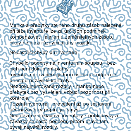
Manka a přebytky stejného druhu zásob nalezené
při téže inventuře lze za určitých podmínek
kompenzovat
- ale jen u zaměnitelných zásob,
nikdy ne mezi různými druhy majetku.
Nejčastější chyby při inventuře
Chybějící podpisy
na inventurním soupisu - bez
nich není dokument platný.
Inventura provedená jednou osobou
- odporuje
principu nezávislé kontroly.
Nezdokumentované rozdíly
- manko nebo
přebytek bez vysvětlení vzbudí pozornost při
kontrole.
Pozdní inventura
- provedení až po sestavení
účetní závěrky popírá její smysl.
Nedotažené dokladové inventury
- pohledávky a
závazky se často podcení, přitom právě tam
bývají největší rozdíly.