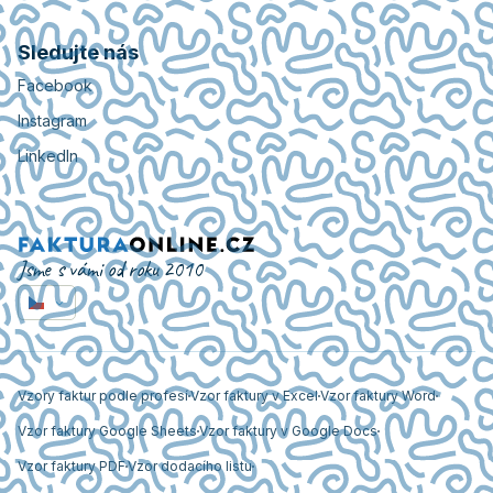
Sledujte nás
Facebook
Instagram
LinkedIn
Jsme s vámi od roku 2010
Vzory faktur podle profesí
Vzor faktury v Excel
Vzor faktury Word
Vzor faktury Google Sheets
Vzor faktury v Google Docs
Vzor faktury PDF
Vzor dodacího listu