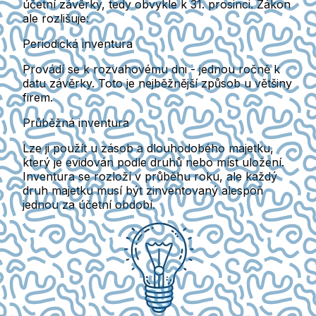
účetní závěrky, tedy obvykle k 31. prosinci. Zákon
ale rozlišuje:
Periodická inventura
Provádí se k rozvahovému dni
- jednou ročně k
datu závěrky. Toto je nejběžnější způsob u většiny
firem.
Průběžná inventura
Lze ji použít u zásob a dlouhodobého majetku,
který je evidován podle druhů nebo míst uložení.
Inventura se rozloží v průběhu roku, ale každý
druh majetku musí být zinventovaný alespoň
jednou za účetní období.