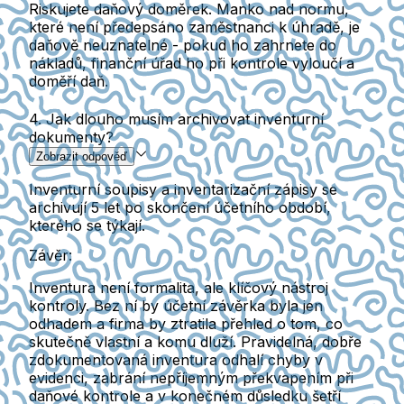
Riskujete daňový doměrek. Manko nad normu,
které není předepsáno zaměstnanci k úhradě, je
daňově neuznatelné - pokud ho zahrnete do
nákladů, finanční úřad ho při kontrole vyloučí a
doměří daň.
4. Jak dlouho musím archivovat inventurní
dokumenty?
Zobrazit odpověď
Inventurní soupisy a inventarizační zápisy se
archivují 5 let po skončení účetního období,
kterého se týkají.
Závěr:
Inventura není formalita, ale klíčový nástroj
kontroly. Bez ní by účetní závěrka byla jen
odhadem a firma by ztratila přehled o tom, co
skutečně vlastní a komu dluží. Pravidelná, dobře
zdokumentovaná inventura odhalí chyby v
evidenci, zabrání nepříjemným překvapením při
daňové kontrole a v konečném důsledku šetří