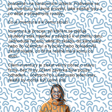
pokladně i na bankovních účtech. Podívejme se,
jak inventuru správně provést, jaké existují typy a
co dělat s případnými rozdíly.
Co je inventura a k čemu slouží
Inventura je proces, při kterém se zjišťuje
skutečný stav majetku a závazků k určitému datu.
Jednoduše řečeno: jdete do skladu, do kanceláře
nebo do účetnictví a fyzicky (nebo dokladově)
zkontrolujete, co firma reálně má a komu co
dluží.
Cílem inventury je získat věrný obraz o stavu
firmy. Bez ní by účetní závěrka byla pouze
odhadem
- účetnictví by ukazovalo jeden stav,
realita by mohla být úplně jiná.