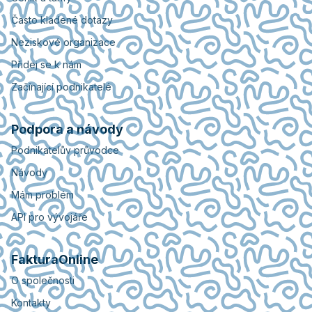
Často kladené dotazy
Neziskové organizace
Přidej se k nám
Začínající podnikatelé
Podpora a návody
Podnikatelův průvodce
Návody
Mám problém
API pro vývojáře
FakturaOnline
O společnosti
Kontakty