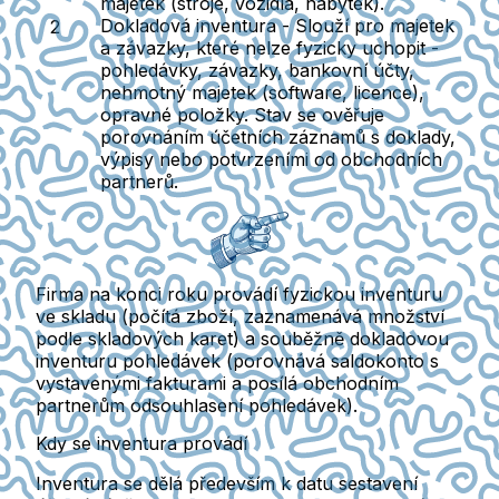
majetek (stroje, vozidla, nábytek).
Dokladová inventura -
Slouží pro majetek
a závazky, které nelze fyzicky uchopit -
pohledávky, závazky, bankovní účty,
nehmotný majetek (software, licence),
opravné položky. Stav se ověřuje
porovnáním účetních záznamů s doklady,
výpisy nebo potvrzeními od obchodních
partnerů.
Firma na konci roku provádí fyzickou inventuru
ve skladu (počítá zboží, zaznamenává množství
podle skladových karet) a souběžně dokladovou
inventuru pohledávek (porovnává saldokonto s
vystavenými fakturami a posílá obchodním
partnerům odsouhlasení pohledávek).
Kdy se inventura provádí
Inventura se dělá především k datu sestavení