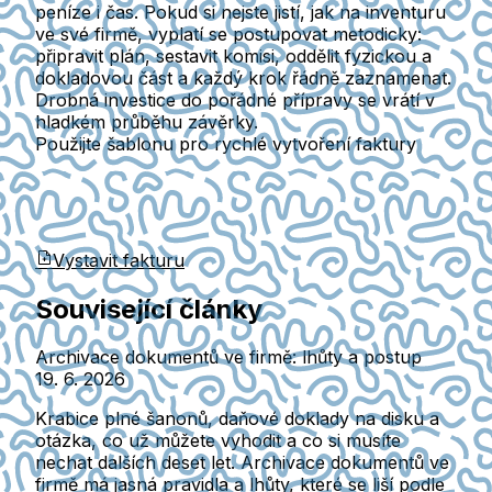
peníze i čas.
Pokud si nejste jistí, jak na inventuru
ve své firmě, vyplatí se postupovat metodicky:
připravit plán, sestavit komisi, oddělit fyzickou a
dokladovou část a každý krok řádně zaznamenat.
Drobná investice do pořádné přípravy se vrátí v
hladkém průběhu závěrky.
Použijte šablonu pro rychlé vytvoření faktury
Vystavit fakturu
Související články
Archivace dokumentů ve firmě: lhůty a postup
19. 6. 2026
Krabice plné šanonů, daňové doklady na disku a
otázka, co už můžete vyhodit a co si musíte
nechat dalších deset let. Archivace dokumentů ve
firmě má jasná pravidla a lhůty, které se liší podle