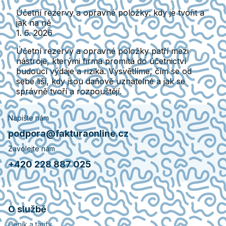
Účetní rezervy a opravné položky: kdy je tvořit a
jak na ně
1. 6. 2026
Účetní rezervy a opravné položky patří mezi
nástroje, kterými firma promítá do účetnictví
budoucí výdaje a rizika. Vysvětlíme, čím se od
sebe liší, kdy jsou daňově uznatelné a jak se
správně tvoří a rozpouštějí.
Napište nám
podpora@fakturaonline.cz
Zavolejte nám
+420 228 887 025
O službě
Ceník a tarify