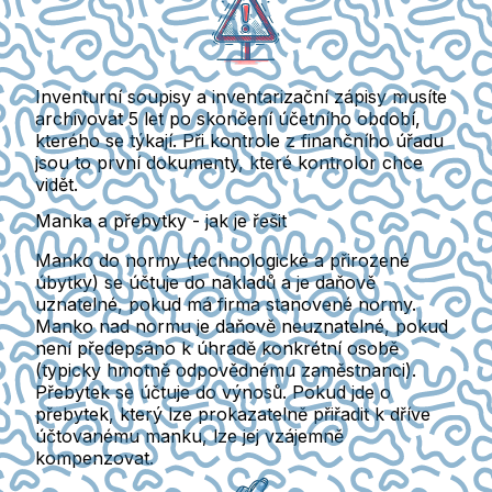
Inventurní soupisy a inventarizační zápisy musíte
archivovat 5 let po skončení účetního období,
kterého se týkají.
Při kontrole z finančního úřadu
jsou to první dokumenty, které kontrolor chce
vidět.
Manka a přebytky - jak je řešit
Manko do normy
(technologické a přirozené
úbytky) se účtuje do nákladů a je daňově
uznatelné, pokud má firma stanovené normy.
Manko nad normu
je daňově neuznatelné, pokud
není předepsáno k úhradě konkrétní osobě
(typicky hmotně odpovědnému zaměstnanci).
Přebytek
se účtuje do výnosů. Pokud jde o
přebytek, který lze prokazatelně přiřadit k dříve
účtovanému manku, lze jej vzájemně
kompenzovat.