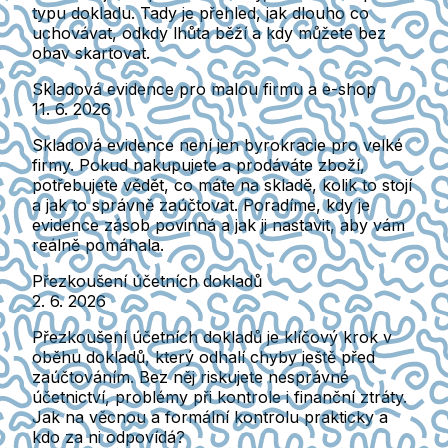
typu dokladu. Tady je přehled, jak dlouho co
uchovávat, odkdy lhůta běží a kdy můžete bez
obav skartovat.
Skladová evidence pro malou firmu a e-shop
11. 6. 2026
Skladová evidence není jen byrokracie pro velké
firmy. Pokud nakupujete a prodáváte zboží,
potřebujete vědět, co máte na skladě, kolik to stojí
a jak to správně zaúčtovat. Poradíme, kdy je
evidence zásob povinná a jak ji nastavit, aby vám
reálně pomáhala.
Přezkoušení účetních dokladů
2. 6. 2026
Přezkoušení účetních dokladů je klíčový krok v
oběhu dokladů, který odhalí chyby ještě před
zaúčtováním. Bez něj riskujete nesprávné
účetnictví, problémy při kontrole i finanční ztráty.
Jak na věcnou a formální kontrolu prakticky a
kdo za ni odpovídá?