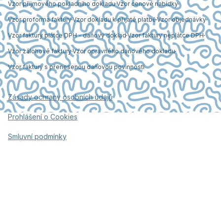
Vzor příjmového pokladního dokladu
Vzor cenové nabídky
Vzor proforma faktury
Vzor dokladu k přijaté platbě
Vzor objednávky
Vzor faktury plátce DPH - daňový doklad
Vzor faktury neplátce DPH
Vzor zálohové faktury
Vzor opravného daňového dokladu
Vzor faktury s přenesenou daňovou povinností
Zásady ochrany osobních údajů
Prohlášení o Cookies
Smluvní podmínky