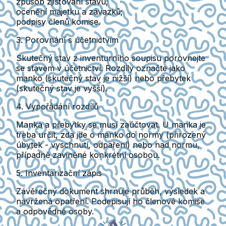
způsob zjišťování stavu;
ocenění majetku a závazků;
podpisy členů komise.
3. Porovnání s účetnictvím
Skutečný stav z inventurního soupisu porovnejte
se stavem v účetnictví.
Rozdíly označte jako
manko (skutečný stav je nižší) nebo přebytek
(skutečný stav je vyšší).
4. Vypořádání rozdílů
Manka a přebytky se musí zaúčtovat. U manka je
třeba určit, zda jde o manko do normy
(přirozený
úbytek - vyschnutí, odpaření) nebo nad normu,
případně zaviněné konkrétní osobou.
5. Inventarizační zápis
Závěrečný dokument shrnuje průběh, výsledek a
navržená opatření.
Podepisují ho členové komise
a odpovědné osoby.