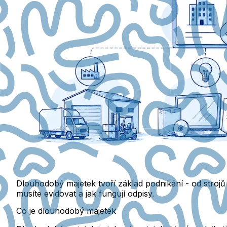
Dlouhodobý majetek tvoří základ podnikání - od strojů 
musíte evidovat a jak fungují odpisy.
Co je dlouhodobý majetek