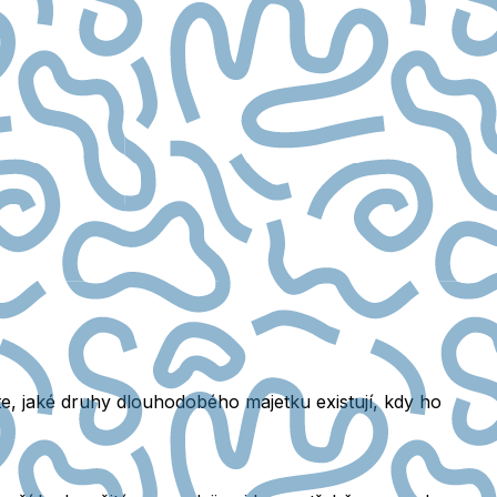
ěte, jaké druhy dlouhodobého majetku existují, kdy ho