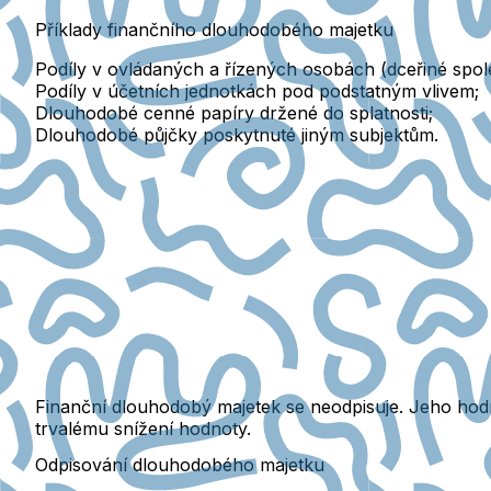
Příklady finančního dlouhodobého majetku
Podíly v ovládaných a řízených osobách
(dceřiné spol
Podíly v účetních jednotkách
pod podstatným vlivem;
Dlouhodobé cenné papíry
držené do splatnosti;
Dlouhodobé půjčky poskytnuté jiným subjektům.
Finanční dlouhodobý majetek se neodpisuje. Jeho ho
trvalému snížení hodnoty.
Odpisování dlouhodobého majetku