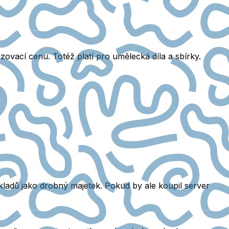
ovací cenu. Totéž platí pro umělecká díla a sbírky.
adů jako drobný majetek. Pokud by ale koupil server