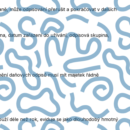
ně, může odpisování přerušit a pokračovat v dalších
na, datum zařazení do užívání, odpisová skupina,
nění daňových odpisů musí mít majetek řádně
ouží déle než rok, eviduje se jako dlouhodobý hmotný