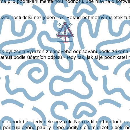
má pro podnikání měřitelnou hodnotu.
Jde hlavně o softw
itelnosti delší než jeden rok.
Pokud nehmotný majetek tuto 
k byl zcela vyřazen z daňového odpisování podle zákona o
jí podle účetních odpisů - tedy tak, jak si je podnikatel n
ží dlouhodobě - tedy déle než rok.
Na rozdíl od hmotného a 
 pořizuje cenné papíry nebo podíly s cílem držet je déle n