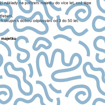
ží náklady na pořízení majetku do více let, což lépe
třebení.
h skupin s dobou odpisování od 3 do 50 let.
y majetku