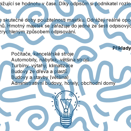
ižující se hodnotu v čase. Díky odpisům si podnikatel rozlo
e skutečné doby použitelnosti majetku. Odrážejí reálné opo
mů. Hmotný majetek se zařazuje do jedné ze šesti odpisovýc
 zrychleným způsobem odpisování.
Příklad
Počítače, kancelářské stroje
Automobily, nábytek, většina strojů
Turbíny, výtahy, klimatizace
Budovy ze dřeva a plastů
Budovy a stavby (většina)
Administrativní budovy, hotely, obchodní domy