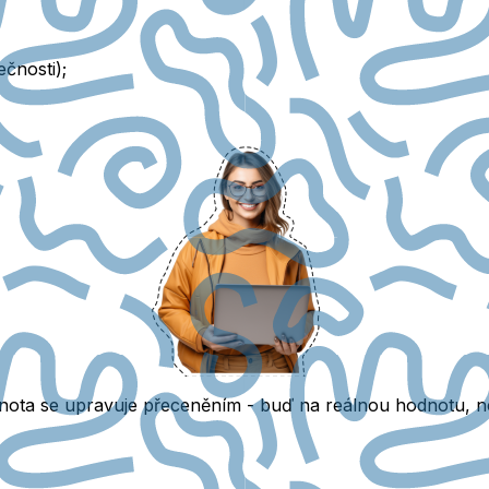
ečnosti);
dnota se upravuje přeceněním
- buď na reálnou hodnotu, n