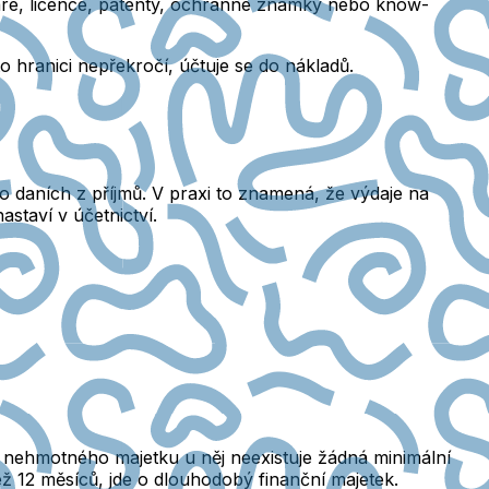
are, licence, patenty, ochranné známky nebo know-
hranici nepřekročí, účtuje se do nákladů.
 daních z příjmů.
V praxi to znamená, že výdaje na
astaví v účetnictví.
nehmotného majetku u něj neexistuje žádná minimální
ež 12 měsíců, jde o dlouhodobý finanční majetek.