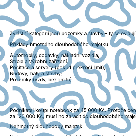
Zvláštní kategorií jsou pozemky a stavby
- ty se evidu
Příklady hmotného dlouhodobého majetku
Automobily, dodávky, nákladní vozidla;
Stroje a výrobní zařízení;
Počítače a servery (pokud překročí limit);
Budovy, haly a stavby;
Pozemky (vždy, bez limitu).
Podnikatel koupí notebook za 45 000 Kč. Protože cen
za 120 000 Kč, musí ho zařadit do dlouhodobého majet
Nehmotný dlouhodobý majetek