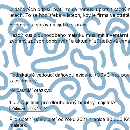
U daňových odpisů platí, že se nemusí uplatnit každý r
letech. To se hodí třeba v letech, kdy je firma ve ztrátě
Evidování a správa majetku v praxi
Každý kus dlouhodobého majetku musí mít inventární 
zvolený způsob odpisování a aktuální zůstatková cena
Podnikatelé vedoucí daňovou evidenci
(OSVČ bez povin
zaevidovaný.
Nejčastější otázky:
1. Jaký je limit pro dlouhodobý hmotný majetek?
Zobrazit odpověď
Pro účetní účely platí od roku 2021 hranice 80 000 Kč
majetek.