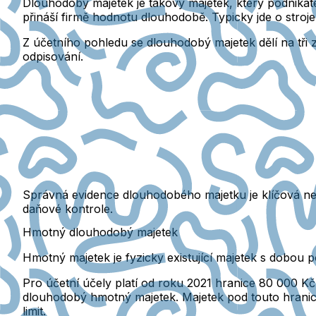
Dlouhodobý majetek je takový majetek, který podnikate
přináší firmě hodnotu dlouhodobě. Typicky jde o stroj
Z účetního pohledu se dlouhodobý majetek dělí na tři 
odpisování.
Správná evidence dlouhodobého majetku je klíčová nej
daňové kontrole.
Hmotný dlouhodobý majetek
Hmotný majetek je fyzicky existující majetek s dobou po
Pro účetní účely platí od roku 2021
hranice 80 000 Kč.
dlouhodobý hmotný majetek. Majetek pod touto hranicí 
limit.