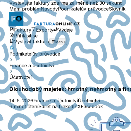
Vystavujte faktury zdarma za méně než 30 sekund.
Mám problém
Návody
Podnikatelův průvodce
Slovník
Faktury
Exporty
Výdaje
Přihlásit se
Vystavit fakturu
Menu
Podnikatelův průvodce
Finance a účetnictví
Účetnictví
Dlouhodobý majetek: hmotný, nehmotný a fin
14. 5. 2026
Finance a účetnictví
Účetnictví
6 minut čtení
Sdílet na:
LinkedIn
X
Facebook