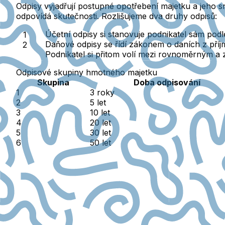
Odpisy vyjadřují postupné opotřebení majetku a jeho sn
odpovídá skutečnosti.
Rozlišujeme dva druhy odpisů:
Účetní odpisy
si stanovuje podnikatel sám podl
Daňové odpisy
se řídí zákonem o daních z příj
Podnikatel si přitom volí mezi rovnoměrným a
Odpisové skupiny hmotného majetku
Skupina
Doba odpisování
1
3 roky
2
5 let
3
10 let
4
20 let
5
30 let
6
50 let