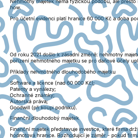
Nehmotný majetek nemá fyzickou podobu, ale přesto 
how.
Pro účetní evidenci platí hranice 60 000 Kč a doba použ
Od roku 2021 došlo k zásadní změně:
nehmotný majete
pořízení nehmotného majetku se pro daňové účely uplatňu
Příklady nehmotného dlouhodobého majetku
Software a licence (nad 60 000 Kč);
Patenty a vynálezy;
Ochranné známky;
Autorská práva;
Goodwill (při koupi podniku).
Finanční dlouhodobý majetek
Finanční majetek představuje investice, které firma dr
hodnotová hranice.
Rozhodující je záměr - pokud firma