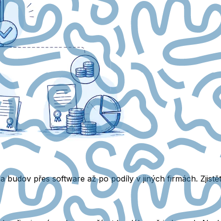
a budov přes software až po podíly v jiných firmách. Zjist