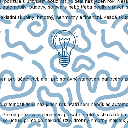
l pořizuje s úmyslem používat ho déle než jeden rok. Nesl
e, automobily, budovy, software nebo třeba podíly v jiných 
základní skupiny: hmotný, nehmotný a finanční.
Každá skupi
en pro účetnictví, ale i pro správné stanovení daňového z
užitelnosti delší než jeden rok.
Patří sem například automob
 Pokud pořizovací cena věci přesáhne tuto částku a doba po
se účtuje přímo do nákladů (tzv. drobný hmotný majetek), p