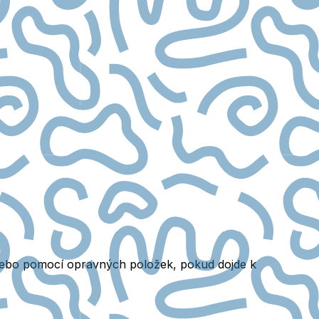
ebo pomocí opravných položek, pokud dojde k