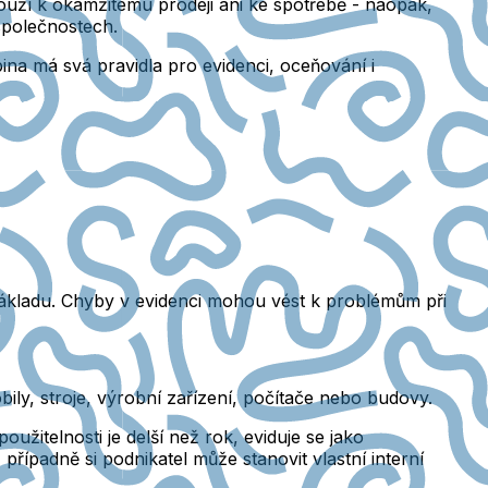
ouží k okamžitému prodeji ani ke spotřebě
- naopak,
společnostech.
na má svá pravidla pro evidenci, oceňování i
ákladu.
Chyby v evidenci mohou vést k problémům při
ily, stroje, výrobní zařízení, počítače nebo budovy.
užitelnosti je delší než rok
, eviduje se jako
řípadně si podnikatel může stanovit vlastní interní