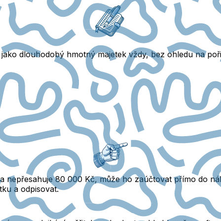
jí jako dlouhodobý hmotný majetek vždy, bez ohledu na pořiz
a nepřesahuje 80 000 Kč, může ho zaúčtovat přímo do nákl
ku a odpisovat.