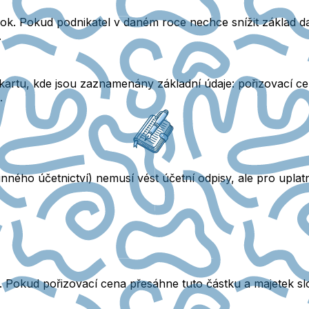
ok.
Pokud podnikatel v daném roce nechce snížit základ da
.
kartu, kde jsou zaznamenány základní údaje:
pořizovací ce
.
ného účetnictví) nemusí vést účetní odpisy, ale pro uplat
. Pokud pořizovací cena přesáhne tuto částku a majetek sl