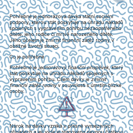
Pohřebné je jednorázová dávka státní sociální
podpory, kterou stát poskytuje na úhradu nákladů
spojených s vypravením pohřbu nezaopatřeného
dítěte, jeho rodiče či mrtvě narozeného dítěte.
Jeho účelem je zmírnit finanční zátěž rodiny v
obtížné životní situaci.
Co je pohřebné
Pohřebné
je
jednorázový finanční příspěvek
, který
stát poskytuje na úhradu nákladů spojených s
vypravením pohřbu. Cílem dávky je
zmírnit
finanční zátěž rodiny
v souvislosti s úmrtím blízké
osoby.
Nárok na dávku vzniká v přesně vymezených
případech a její výše je
stanovena pevnou částkou