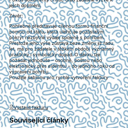
jejich doplnění
.
Závěr:
Pohřebné představuje cílenou formu finanční
pomoci od státu, která ulehčuje pozůstalým
pokrýt nezbytné výdaje spojené s pohřbem.
Přestože jeho výše zůstává beze změny již řadu
let, má pro žadatele v těžkém období významný
praktický i symbolický dopad. O dávku lze
požádat jednoduše – osobně, poštou nebo
elektronicky přes eIdentitu – do jednoho roku od
vypravení pohřbu.
Použijte šablonu pro rychlé vytvoření faktury
Vystavit fakturu
Související články