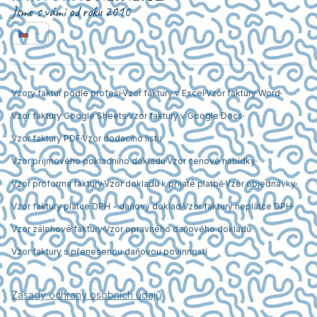
Jsme s vámi od roku 2010
Vzory faktur podle profesí
Vzor faktury v Excel
Vzor faktury Word
Vzor faktury Google Sheets
Vzor faktury v Google Docs
Vzor faktury PDF
Vzor dodacího listu
Vzor příjmového pokladního dokladu
Vzor cenové nabídky
Vzor proforma faktury
Vzor dokladu k přijaté platbě
Vzor objednávky
Vzor faktury plátce DPH - daňový doklad
Vzor faktury neplátce DPH
Vzor zálohové faktury
Vzor opravného daňového dokladu
Vzor faktury s přenesenou daňovou povinností
Zásady ochrany osobních údajů