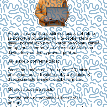
Pokud se na pohřbu podílí více osob,
pohřebné
se poskytuje pouze jednou
– té osobě, která o
dávku požádá jako první.
Nárok na výplatu zaniká
po uplynutí jednoho roku
od vzniku nároku na
dávku, tedy od dne vypravení pohřbu.
Jak a kde o pohřebné žádat
Žádost se podává na
Úřadu práce ČR
, místně
příslušném podle trvalého pobytu žadatele. K
dispozici je tištěný i elektronický formulář.
Možnosti podání žádosti:
osobně
nebo na podatelně Úřadu práce;
poštou
;