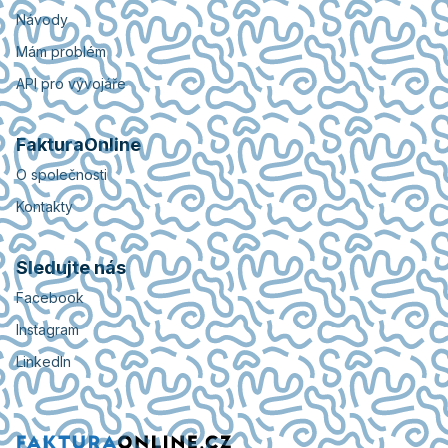
Návody
Mám problém
API pro vývojáře
FakturaOnline
O společnosti
Kontakty
Sledujte nás
Facebook
Instagram
LinkedIn