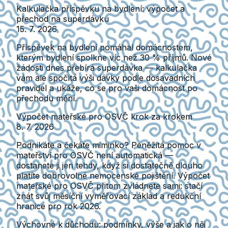
Kalkulačka příspěvku na bydlení: výpočet a
přechod na superdávku
15. 7. 2026
Příspěvek na bydlení pomáhal domácnostem,
kterým bydlení spolkne víc než 30 % příjmů. Nové
žádosti dnes přebírá superdávka — kalkulačka
vám ale spočítá výši dávky podle dosavadních
pravidel a ukáže, co se pro vaši domácnost po
přechodu mění.
Výpočet mateřské pro OSVČ krok za krokem
8. 7. 2026
Podnikáte a čekáte miminko? Peněžitá pomoc v
mateřství pro OSVČ není automatická —
dostanete ji jen tehdy, když si dostatečně dlouho
platíte dobrovolné nemocenské pojištění. Výpočet
mateřské pro OSVČ přitom zvládnete sami: stačí
znát svůj měsíční vyměřovací základ a redukční
hranice pro rok 2026.
Výchovné k důchodu: podmínky, výše a jak o něj