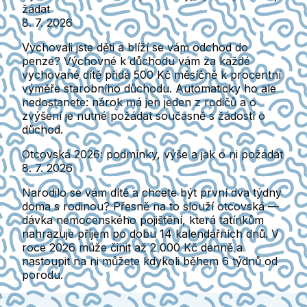
žádat
8. 7. 2026
Vychovali jste děti a blíží se vám odchod do
penze? Výchovné k důchodu vám za každé
vychované dítě přidá 500 Kč měsíčně k procentní
výměře starobního důchodu. Automaticky ho ale
nedostanete: nárok má jen jeden z rodičů a o
zvýšení je nutné požádat současně s žádostí o
důchod.
Otcovská 2026: podmínky, výše a jak o ni požádat
8. 7. 2026
Narodilo se vám dítě a chcete být první dva týdny
doma s rodinou? Přesně na to slouží otcovská —
dávka nemocenského pojištění, která tatínkům
nahrazuje příjem po dobu 14 kalendářních dnů. V
roce 2026 může činit až 2 000 Kč denně a
nastoupit na ni můžete kdykoli během 6 týdnů od
porodu.