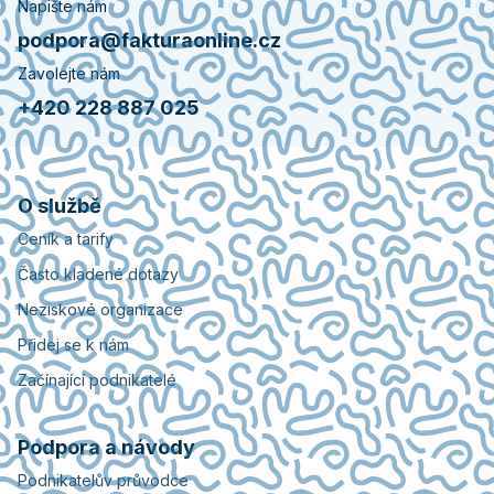
Napište nám
podpora@fakturaonline.cz
Zavolejte nám
+420 228 887 025
O službě
Ceník a tarify
Často kladené dotazy
Neziskové organizace
Přidej se k nám
Začínající podnikatelé
Podpora a návody
Podnikatelův průvodce