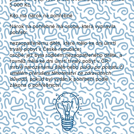
5 000 Kč
.
Kdo má nárok na pohřebné
Nárok na pohřebné má osoba, která vypravila
pohřeb:
nezaopatřenému dítěti
, které mělo ke dni úmrtí
trvalý pobyt v České republice;
osobě, jež byla rodičem nezaopatřeného dítěte
, a
rovněž měla ke dni úmrtí trvalý pobyt v ČR;
mrtvě narozenému dítěti
nebo
plodu po potratu či
umělém přerušení těhotenství ze zdravotních
důvodů
, pokud byl vydán k pohřbení podle
zákona o pohřebnictví.