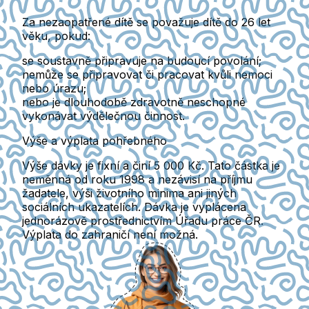
Za nezaopatřené dítě se považuje dítě do 26 let
věku, pokud:
se
soustavně připravuje na budoucí povolání
;
nemůže se připravovat či pracovat kvůli
nemoci
nebo úrazu
;
nebo je
dlouhodobě zdravotně neschopné
vykonávat výdělečnou činnost
.
Výše a výplata pohřebného
Výše dávky je
fixní
a činí
5 000 Kč
. Tato částka je
neměnná od roku 1998 a nezávisí na příjmu
žadatele, výši životního minima ani jiných
sociálních ukazatelích. Dávka je vyplácena
jednorázově
prostřednictvím Úřadu práce ČR.
Výplata do zahraničí není možná.