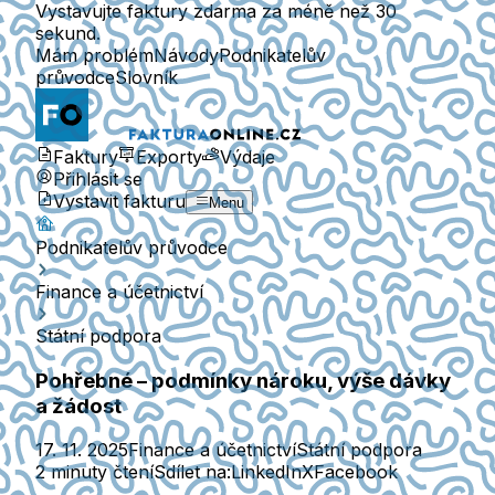
Vystavujte faktury zdarma za méně než 30
sekund.
Mám problém
Návody
Podnikatelův
průvodce
Slovník
Faktury
Exporty
Výdaje
Přihlásit se
Vystavit fakturu
Menu
Podnikatelův průvodce
Finance a účetnictví
Státní podpora
Pohřebné – podmínky nároku, výše dávky
a žádost
17. 11. 2025
Finance a účetnictví
Státní podpora
2 minuty čtení
Sdílet na:
LinkedIn
X
Facebook