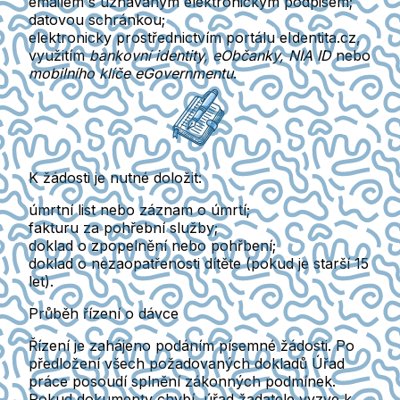
emailem s uznávaným elektronickým podpisem
;
datovou schránkou
;
elektronicky prostřednictvím portálu eIdentita.cz
,
využitím
bankovní identity, eObčanky, NIA ID
nebo
mobilního klíče eGovernmentu
.
K žádosti je nutné doložit:
úmrtní list nebo záznam o úmrtí;
fakturu za pohřební služby;
doklad o zpopelnění nebo pohřbení;
doklad o nezaopatřenosti dítěte
(pokud je starší 15
let).
Průběh řízení o dávce
Řízení je zahájeno
podáním písemné žádosti
. Po
předložení všech požadovaných dokladů Úřad
práce posoudí splnění zákonných podmínek.
Pokud dokumenty chybí, úřad žadatele
vyzve k