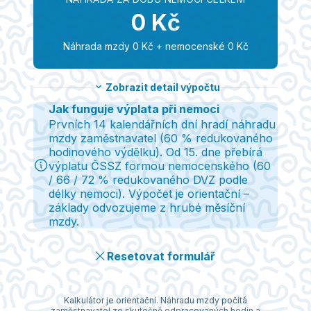
0 Kč
Náhrada mzdy 0 Kč + nemocenské 0 Kč
Zobrazit
detail výpočtu
Výpočet náhrady mzdy a nemocenské
Jak funguje výplata při nemoci
Průměrný hodinový výdělek
0 Kč
Prvních 14 kalendářních dní hradí náhradu
Redukovaný hodinový výdělek
0 Kč
mzdy zaměstnavatel (60 % redukovaného
Náhrada mzdy (
14
dní ·
80
h × 60 %)
0 Kč
hodinového výdělku). Od 15. dne přebírá
Denní vyměřovací základ (DVZ)
0 Kč
výplatu ČSSZ formou nemocenského (60
Redukovaný DVZ (RDVZ)
0 Kč
Nemocenské
60 %
·
7
dní ×
0 Kč
0 Kč
/ 66 / 72 % redukovaného DVZ podle
délky nemoci). Výpočet je orientační –
Celkem za dobu nemoci
0 Kč
základy odvozujeme z hrubé měsíční
mzdy.
Resetovat formulář
Kalkulátor je orientační. Náhradu mzdy počítá
zaměstnavatel ze skutečně odpracovaných hodin a