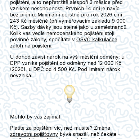
pojištění
, a to nepřetržitě
alespoň 3 měsíce
před
vznikem neschopnosti. Prvních 14 dní je navíc
bez příjmu. Minimální pojistné pro rok 2026 činí
243 Kč měsíčně
(při vyměřovacím základu 9 000
Kč). Sazby dávky jsou stejné jako u zaměstnanců.
Kolik vás vedle nemocenského pojištění stojí
povinné zálohy, spočítáte v
OSVČ kalkulačce
záloh na pojištění
.
U dohod závisí nárok na výši měsíční odměny: u
DPP
vzniká pojištění od odměny
nad 12 000 Kč
(2026), u
DPČ
od
4 500 Kč
. Pod limitem nárok
nevzniká.
Mohlo by vás zajímat
Platíte za pojištění víc, než musíte?
Změna
zdravotní pojišťovny
bývá snazší, než čekáte –