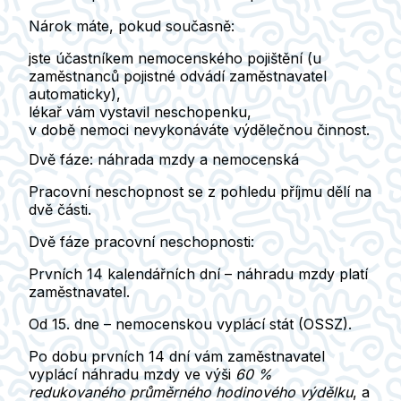
Nárok máte, pokud současně:
jste účastníkem nemocenského pojištění (u
zaměstnanců pojistné odvádí zaměstnavatel
automaticky),
lékař vám vystavil neschopenku,
v době nemoci nevykonáváte výdělečnou činnost.
Dvě fáze: náhrada mzdy a nemocenská
Pracovní neschopnost se z pohledu příjmu dělí na
dvě části.
Dvě fáze pracovní neschopnosti:
Prvních 14 kalendářních dní – náhradu mzdy platí
zaměstnavatel.
Od 15. dne – nemocenskou vyplácí stát (OSSZ).
Po dobu prvních 14 dní vám zaměstnavatel
vyplácí
náhradu mzdy
ve výši
60 %
redukovaného průměrného hodinového výdělku
, a