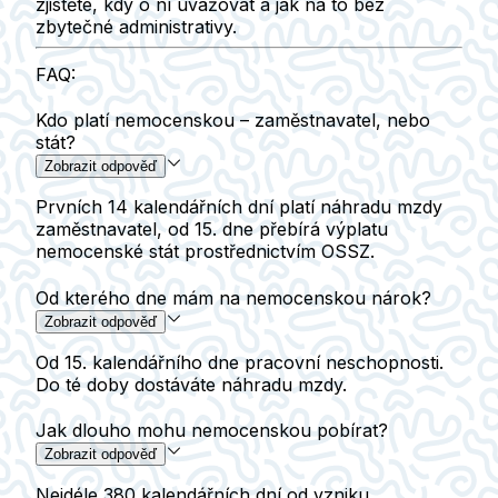
zjistěte, kdy o ní uvažovat a jak na to bez
zbytečné administrativy.
FAQ:
Kdo platí nemocenskou – zaměstnavatel, nebo
stát?
Zobrazit odpověď
Prvních 14 kalendářních dní platí náhradu mzdy
zaměstnavatel, od 15. dne přebírá výplatu
nemocenské stát prostřednictvím OSSZ.
Od kterého dne mám na nemocenskou nárok?
Zobrazit odpověď
Od 15. kalendářního dne pracovní neschopnosti.
Do té doby dostáváte náhradu mzdy.
Jak dlouho mohu nemocenskou pobírat?
Zobrazit odpověď
Nejdéle 380 kalendářních dní od vzniku