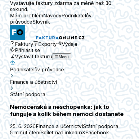
Vystavujte faktury zdarma za méně než 30
sekund.
Mám problém
Návody
Podnikatelův
průvodce
Slovník
Faktury
Exporty
Výdaje
Přihlásit se
Vystavit fakturu
Menu
Podnikatelův průvodce
Finance a účetnictví
Státní podpora
Nemocenská a neschopenka: jak to
funguje a kolik během nemoci dostanete
25. 6. 2026
Finance a účetnictví
Státní podpora
5 minut čtení
Sdílet na:
LinkedIn
X
Facebook