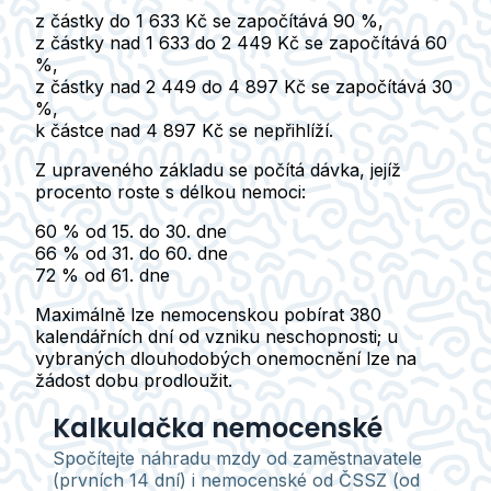
z částky
do 1 633 Kč
se započítává 90 %,
z částky nad 1 633 do
2 449 Kč
se započítává 60
%,
z částky nad 2 449 do
4 897 Kč
se započítává 30
%,
k částce nad 4 897 Kč se nepřihlíží.
Z upraveného základu se počítá dávka, jejíž
procento roste s délkou nemoci:
60 %
od 15. do 30. dne
66 %
od 31. do 60. dne
72 %
od 61. dne
Maximálně lze nemocenskou pobírat
380
kalendářních dní
od vzniku neschopnosti; u
vybraných dlouhodobých onemocnění lze na
žádost dobu prodloužit.
Kalkulačka nemocenské
Spočítejte náhradu mzdy od zaměstnavatele
(prvních 14 dní) i nemocenské od ČSSZ (od