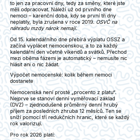
to jen za pracovní dny, tedy za směny, které jste
měli odpracovat. Náleží už od prvního dne
nemoci – karenční doba, kdy se první tři dny
neplatily, byla zrušena v roce 2019.
OSVČ na
náhradu mzdy nárok nemají.
Od
15. kalendářního dne
přebírá výplatu OSSZ a
začíná vyplácet nemocenskou, a to za každý
kalendářní den včetně víkendů a svátků. Přechod
mezi oběma fázemi je automatický – nemusíte nic
hlásit ani o nic žádat.
Výpočet nemocenské: kolik během nemoci
dostanete
Nemocenská není prosté „procento z platu“.
Nejprve se stanoví
denní vyměřovací základ
(DVZ)
– zjednodušeně průměrný denní hrubý
příjem za posledních zhruba 12 měsíců. Ten se
sníží pomocí tří redukčních hranic, které se každý
rok valorizují.
Pro rok 2026 platí: