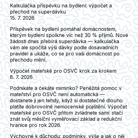
Kalkulačka příspěvku na bydlení: výpočet a
přechod na superdávku
15. 7. 2026
Příspěvek na bydlení pomáhal domácnostem,
kterým bydlení spolkne víc než 30 % příjmů. Nové
žádosti dnes přebírá superdávka — kalkulačka
vám ale spočítá výši dávky podle dosavadních
pravidel a ukáže, co se pro vaši domácnost po
přechodu mění.
Výpočet mateřské pro OSVČ krok za krokem
8. 7. 2026
Podnikáte a čekáte miminko? Peněžitá pomoc v
mateřství pro OSVČ není automatická —
dostanete ji jen tehdy, když si dostatečně dlouho
platíte dobrovolné nemocenské pojištění. Výpočet
mateřské pro OSVČ přitom zvládnete sami: stačí
znát svůj měsíční vyměřovací základ a redukční
hranice pro rok 2026.
Výchovné k důchodu: podmínky, výše a jak o něj