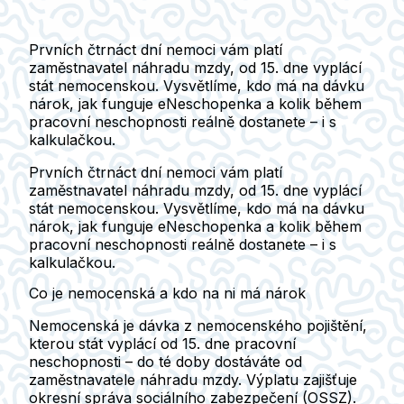
Prvních čtrnáct dní nemoci vám platí
zaměstnavatel náhradu mzdy, od 15. dne vyplácí
stát nemocenskou. Vysvětlíme, kdo má na dávku
nárok, jak funguje eNeschopenka a kolik během
pracovní neschopnosti reálně dostanete – i s
kalkulačkou.
Prvních čtrnáct dní nemoci vám platí
zaměstnavatel náhradu mzdy, od 15. dne vyplácí
stát nemocenskou. Vysvětlíme, kdo má na dávku
nárok, jak funguje eNeschopenka a kolik během
pracovní neschopnosti reálně dostanete – i s
kalkulačkou.
Co je nemocenská a kdo na ni má nárok
Nemocenská je dávka z nemocenského pojištění,
kterou stát vyplácí
od 15. dne pracovní
neschopnosti
– do té doby dostáváte od
zaměstnavatele náhradu mzdy. Výplatu zajišťuje
okresní správa sociálního zabezpečení (OSSZ).