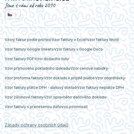
Jsme s vámi od roku 2010
Vzory faktur podle profesí
Vzor faktury v Excel
Vzor faktury Word
Vzor faktury Google Sheets
Vzor faktury v Google Docs
Vzor faktury PDF
Vzor dodacího listu
Vzor příjmového pokladního dokladu
Vzor cenové nabídky
Vzor proforma faktury
Vzor dokladu k přijaté platbě
Vzor objednávky
Vzor faktury plátce DPH - daňový doklad
Vzor faktury neplátce DPH
Vzor zálohové faktury
Vzor opravného daňového dokladu
Vzor faktury s přenesenou daňovou povinností
Zásady ochrany osobních údajů