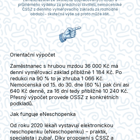
průměrného výdělku za předchozí čtvrtletí, nemocenské
ČSSZ z denního vyměřovacího základu za rozhodné
období – skutečná výše se proto může lišit.
Orientační výpočet
Zaměstnanec s hrubou mzdou 36 000 Kč má
denní vyměřovací základ přibližně 1 184 Kč. Po
redukci na 90 % to je zhruba 1 066 Kč.
Nemocenská od 15. do 30. dne (60 %) pak činí asi
640 Kč denně, za 16 dní tedy přibližně 10 240 Kč.
Přesný výpočet provede OSSZ z konkrétních
podkladů.
Jak funguje eNeschopenka
Od roku 2020 lékaři vystavují
elektronickou
neschopenku (eNeschopenku)
– praktik,
specialista i zubař. Díky propojení s ČSSZ a