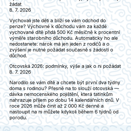
žádat
8. 7. 2026
Vychovali jste děti a blíží se vám odchod do
penze? Výchovné k důchodu vám za každé
vychované dítě přidá 500 Kč měsíčně k procentní
výměře starobního důchodu. Automaticky ho ale
nedostanete: nárok má jen jeden z rodičů a o
zvýšení je nutné požádat současně s žádostí o
důchod.
Otcovská 2026: podmínky, výše a jak o ni požádat
8. 7. 2026
Narodilo se vám dítě a chcete být první dva týdny
doma s rodinou? Přesně na to slouží otcovská —
dávka nemocenského pojištění, která tatínkům
nahrazuje příjem po dobu 14 kalendářních dnů. V
roce 2026 může činit až 2 000 Kč denně a
nastoupit na ni můžete kdykoli během 6 týdnů od
porodu.