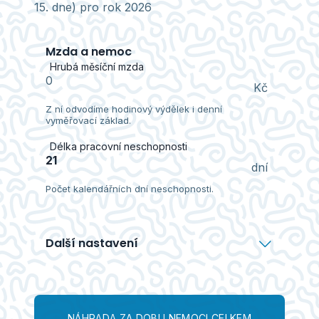
15. dne) pro rok
2026
Mzda a nemoc
Hrubá měsíční mzda
Kč
Z ní odvodíme hodinový výdělek i denní
vyměřovací základ.
Délka pracovní neschopnosti
dní
Počet kalendářních dní neschopnosti.
Další nastavení
Týdenní úvazek
h
Plný úvazek = 40 h. Ovlivní náhradu mzdy za
zameškané hodiny.
NÁHRADA ZA DOBU NEMOCI CELKEM