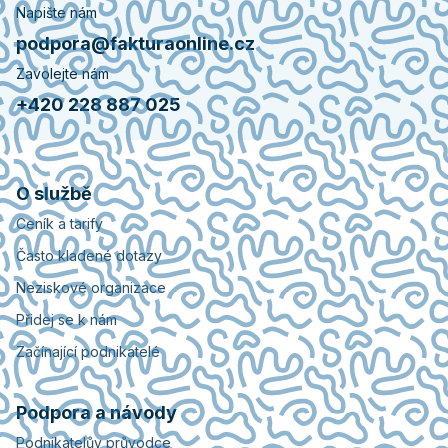
Napište nám
podpora@fakturaonline.cz
Zavolejte nám
+420 228 887 025
O službě
Ceník a tarify
Často kladené dotazy
Neziskové organizace
Přidej se k nám
Začínající podnikatelé
Podpora a návody
Podnikatelův průvodce