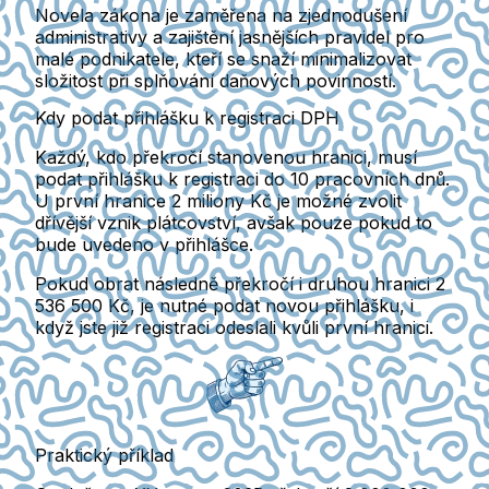
Novela zákona je zaměřena na
zjednodušení
administrativy a zajištění jasnějších pravidel pro
malé podnikatele,
kteří se snaží minimalizovat
složitost při splňování daňových povinností.
Kdy podat přihlášku k registraci DPH
Každý, kdo překročí stanovenou hranici, musí
podat přihlášku k registraci
do 10 pracovních dnů
.
U první hranice 2 miliony Kč je možné zvolit
dřívější vznik plátcovství, avšak pouze pokud to
bude uvedeno v přihlášce.
Pokud obrat následně překročí i druhou hranici 2
536 500 Kč, je nutné podat
novou přihlášku
, i
když jste již registraci odeslali kvůli první hranici.
Praktický příklad