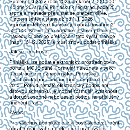
Společnost XY v roce 2025 překročí 2 000 000
Kč dne 20. srpna. Přihlášku k registraci podá 25.
srpna a neuvede přání stát se plátcem dříve.
Plátcem se tedy stane
až od 1. 1. 2026
.
V prosinci téhož roku však její obrat dosáhne 2
550 000 Kč. V tomto případě se stává plátcem
následující den po překročení
této vyšší hranice
(např. 16. 12. 2025) a musí znovu podat přihlášku.
Jak se registrovat
Přihlášku lze podat elektronicky
prostřednictvím
portálu MOJE daně. Formulář naleznete v sekci
Registrace
a je označen jako „Přihláška k
registraci k dani z přidané hodnoty platná od 1. 1.
2015“. Pokud nemáte elektronický podpis ani
datovou schránku, je možné formulář vytisknout
a doručit osobně nebo zaslat poštou na příslušný
finanční úřad.
Závěr:
Pro všechny podnikatele je klíčové
sledovat roční
obrat
a reagovat na překročení prahových