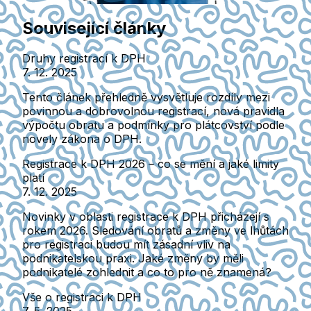
Související články
Druhy registrací k DPH
7. 12. 2025
Tento článek přehledně vysvětluje rozdíly mezi
povinnou a dobrovolnou registrací, nová pravidla
výpočtu obratu a podmínky pro plátcovství podle
novely zákona o DPH.
Registrace k DPH 2026 – co se mění a jaké limity
platí
7. 12. 2025
Novinky v oblasti registrace k DPH přicházejí s
rokem 2026. Sledování obratů a změny ve lhůtách
pro registraci budou mít zásadní vliv na
podnikatelskou praxi. Jaké změny by měli
podnikatelé zohlednit a co to pro ně znamená?
Vše o registraci k DPH