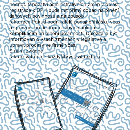
hodnot. Množství administrativních změn v oblasti
registrace k DPH bude mít přímý dopad na plnění
daňových povinností a na způsob
fakturace.Pokud podnikatelé
podají přihlášku včas
a správně,
předejdou možným sankcím a
komplikacím při plnění povinností. Důležité je být
informován o všech změnách v legislativě a
upravit procesy ve firmě včas.
S námi zvládne
fakturovat úplně každý
Vystavit fakturu