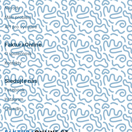
Návody
Mám problém
API pro vývojáře
FakturaOnline
O společnosti
Kontakty
Sledujte nás
Facebook
Instagram
LinkedIn