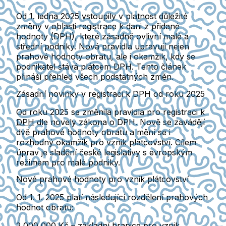
Od 1. ledna 2025 vstoupily v platnost důležité
změny v oblasti registrace k dani z přidané
hodnoty (DPH), které zásadně ovlivní malé a
střední podniky. Nová pravidla upravují nejen
prahové hodnoty obratu, ale i okamžik, kdy se
podnikatel stává plátcem DPH. Tento článek
přináší přehled všech podstatných změn.
Zásadní novinky v registraci k DPH od roku 2025
Od roku 2025 se změnila pravidla pro registraci k
DPH
dle novely zákona o DPH. Nově se zavádějí
dvě prahové hodnoty obratu
a mění se i
rozhodný okamžik pro vznik plátcovství. Cílem
úprav je sladění české legislativy s evropským
režimem pro malé podniky.
Nové prahové hodnoty pro vznik plátcovství
Od 1. 1. 2025 platí následující rozdělení prahových
hodnot obratu:
2 000 000 Kč
– základní hranice pro vznik