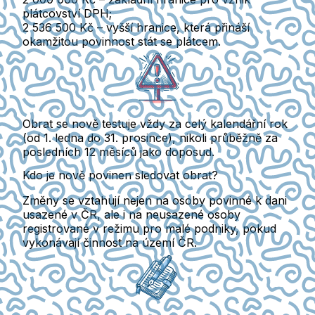
plátcovství DPH;
2 536 500 Kč
– vyšší hranice, která přináší
okamžitou povinnost stát se plátcem.
Obrat se nově testuje vždy
za celý kalendářní rok
(od 1. ledna do 31. prosince), nikoli průběžně za
posledních 12 měsíců jako doposud.
Kdo je nově povinen sledovat obrat?
Změny se vztahují nejen na osoby povinné k dani
usazené v ČR, ale i na
neusazené osoby
registrované v režimu pro malé podniky, pokud
vykonávají činnost na území ČR.