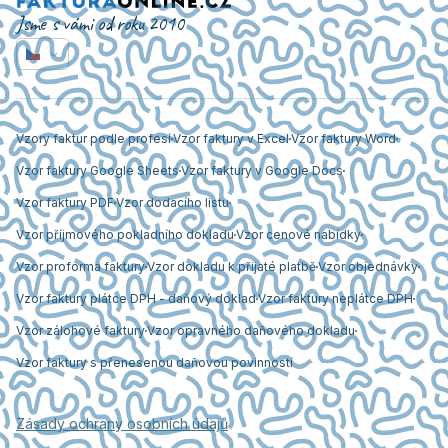
Jsme s vámi od roku 2010
Vzory faktur podle profesí
Vzor faktury v Excel
Vzor faktury Word
Vzor faktury Google Sheets
Vzor faktury v Google Docs
Vzor faktury PDF
Vzor dodacího listu
Vzor příjmového pokladního dokladu
Vzor cenové nabídky
Vzor proforma faktury
Vzor dokladu k přijaté platbě
Vzor objednávky
Vzor faktury plátce DPH - daňový doklad
Vzor faktury neplátce DPH
Vzor zálohové faktury
Vzor opravného daňového dokladu
Vzor faktury s přenesenou daňovou povinností
Zásady ochrany osobních údajů