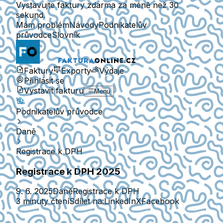
Vystavujte faktury zdarma za méně než 30
sekund.
Mám problém
Návody
Podnikatelův
průvodce
Slovník
Faktury
Exporty
Výdaje
Přihlásit se
Vystavit fakturu
Menu
Podnikatelův průvodce
Daně
Registrace k DPH
Registrace k DPH 2025
9. 6. 2025
Daně
Registrace k DPH
3 minuty čtení
Sdílet na:
LinkedIn
X
Facebook