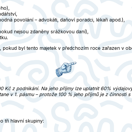
ého),
dářství,
dná povolání – advokáti, daňoví poradci, lékaři apod.),
(pokud nejsou zdaněny srážkovou daní),
tku.
, pokud byl tento majetek v předchozím roce zařazen v ob
00 Kč z podnikání. Na jeho příjmy lze uplatnit 60% výdajov
ane v 1. pásmu – protože 100 % jeho příjmů je z činnosti s 
o tři hlavní skupiny: