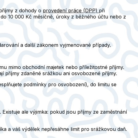
 příjmy z dohody o
provedení práce (DPP)
při
í do 10 000 Kč měsíčně, úroky z běžného účtu nebo z
, darování a další zákonem vyjmenované případy.
jmu mimo obchodní majetek nebo příležitostné příjmy.
tají příjmy zdaněné srážkou ani osvobozené příjmy.
esplňujete podmínky pro osvobození), do limitu se
Existuje ale výjimka: pokud jsou příjmy ze zaměstnání
ka a váš výdělek nepřesáhne limit pro srážkovou daň.