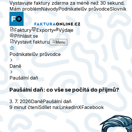
Vystavujte faktury zdarma za méně než 30 sekund.
Mám problém
Návody
Podnikatelův průvodce
Slovník
Faktury
Exporty
Výdaje
Přihlásit se
Vystavit fakturu
Menu
Podnikatelův průvodce
Daně
Paušální daň
Paušální daň: co vše se počítá do příjmů?
3. 7. 2026
Daně
Paušální daň
9 minut čtení
Sdílet na:
LinkedIn
X
Facebook