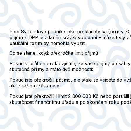
Paní Svobodová podniká jako překladatelka (příjmy 70
příjem z DPP je zdaněn srážkovou daní – může tedy zů
paušální režim by nemohla využít.
Co se stane, když překročíte limit příjmů
Pokud v průběhu roku zjistíte, že vaše příjmy přesáh
skutečné příjmy a máte dvě možnosti:
Pokud jste překročili pásmo, ale stále se vejdete do v
ale v režimu zůstanete.
Pokud jste překročili i limit 2 000 000 Kč nebo porušil
skutečnost finančnímu úřadu a po skončení roku podát