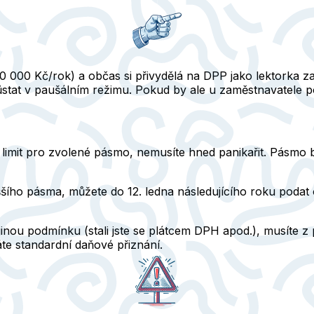
0 000 Kč/rok) a občas si přivydělá na DPP jako lektorka 
stat v paušálním režimu. Pokud by ale u zaměstnavatele po
ly limit pro zvolené pásmo, nemusíte hned panikařit. Pásm
yššího pásma, můžete do 12. ledna následujícího roku podat o
i jinou podmínku (stali jste se plátcem DPH apod.), musíte z
e standardní daňové přiznání.