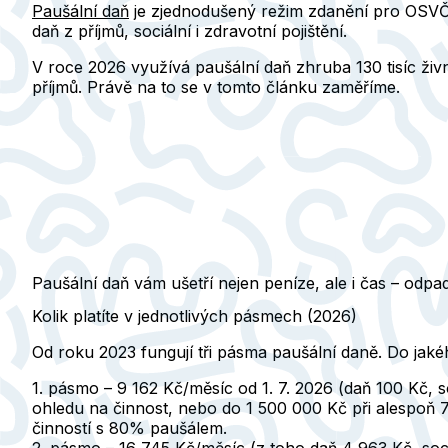
Paušální daň
je zjednodušený režim zdanění pro OSVČ. 
daň z příjmů, sociální i zdravotní pojištění.
V roce 2026 využívá paušální daň zhruba 130 tisíc živ
příjmů
. Právě na to se v tomto článku zaměříme.
Paušální daň vám ušetří nejen peníze, ale i čas – odpa
Kolik platíte v jednotlivých pásmech (2026)
Od roku 2023 fungují tři pásma paušální daně. Do jakéh
1. pásmo – 9 162 Kč/měsíc
od 1. 7. 2026 (daň 100 Kč, s
ohledu na činnost, nebo do 1 500 000 Kč při alespoň
činností s 80% paušálem.
2. pásmo – 16 745 Kč/měsíc
(z toho daň 4 963 Kč, soc