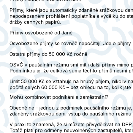
Příjmy, které jsou automaticky zdaněné srážkovou daní
nepodepsaném prohlášení poplatníka a výdělku do sta
držby cenných papírů.
Příjmy osvobozené od daně
Osvobozené příjmy se rovněž nepočítají. Jde o příjmy 
Ostatní příjmy do 50 000 Kč ročně
OSVČ v paušálním režimu smí mít i další příjmy mimo p
Podmínkou je, že
celková suma těchto příjmů nesmí př
Limit 50 000 Kč se vztahuje na hrubý příjem, nikoliv 
počítá celých 60 000 Kč – bez ohledu na to, kolik jste z
Mohu kombinovat podnikání a zaměstnání?
Obecně ne – jednou z podmínek paušálního režimu je, ž
zdaněny srážkovou daní
,
vstup do paušálního režimu
V praxi to znamená, že si můžete přivydělávat na DPP
Totéž platí pro odměny neuvolněných zastupitelů, kte