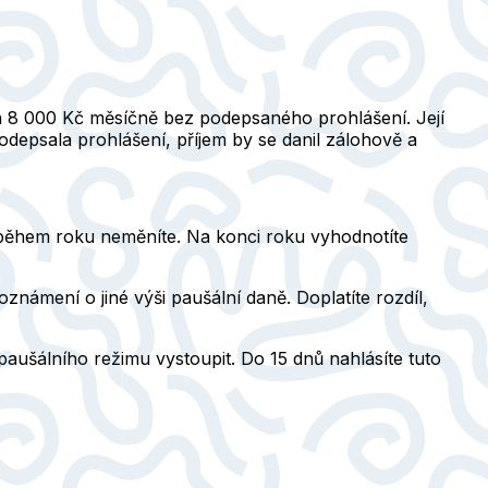
za 8 000 Kč měsíčně bez podepsaného prohlášení. Její
depsala prohlášení, příjem by se danil zálohově a
o během roku neměníte. Na konci roku vyhodnotíte
známení o jiné výši paušální daně. Doplatíte rozdíl,
 paušálního režimu vystoupit. Do 15 dnů nahlásíte tuto