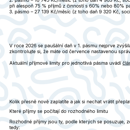
při alespoň 75 % příjmů z činností s 60% nebo 80% p
3. pásmo – 27 139 Kč/měsíc
(z toho daň 9 320 Kč, soci
V roce 2026 se paušální daň v 1. pásmu nejprve zvýšil
zkontrolujte si, že máte od července nastavenou správ
Aktuální příjmové limity pro jednotlivá pásma uvádí
člá
Kolik přesně nově zaplatíte a jak si nechat vrátit přepl
Které příjmy se počítají do rozhodného limitu
Rozhodné příjmy jsou ty, podle kterých se posuzuje, 
tedy: