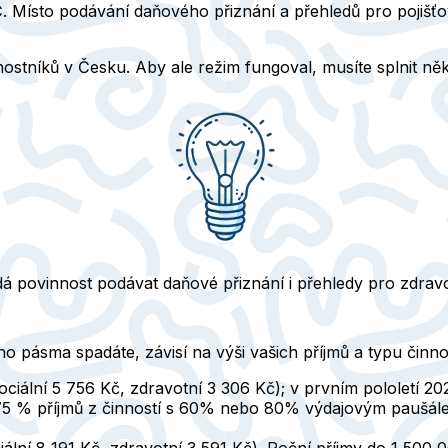
Místo podávání daňového přiznání a přehledů pro pojišťovn
nostníků v Česku. Aby ale režim fungoval, musíte splnit ně
dá povinnost podávat daňové přiznání i přehledy pro zdravot
o pásma spadáte, závisí na výši vašich příjmů a typu činno
ociální 5 756 Kč, zdravotní 3 306 Kč); v prvním pololetí 2
 75 % příjmů z činností s 60% nebo 80% výdajovým paušál
iální 8 191 Kč, zdravotní 3 591 Kč). Roční příjmy do 1 500