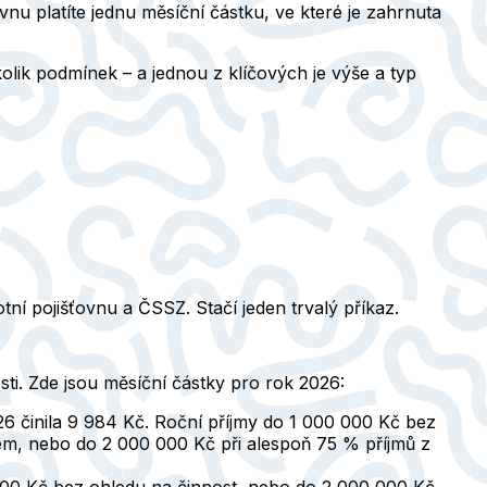
u platíte jednu měsíční částku, ve které je zahrnuta
kolik podmínek – a jednou z klíčových je
výše a typ
ní pojišťovnu a ČSSZ. Stačí jeden trvalý příkaz.
sti. Zde jsou měsíční částky pro rok 2026:
026 činila 9 984 Kč. Roční příjmy do 1 000 000 Kč bez
em, nebo do 2 000 000 Kč při alespoň 75 % příjmů z
 000 Kč bez ohledu na činnost, nebo do 2 000 000 Kč