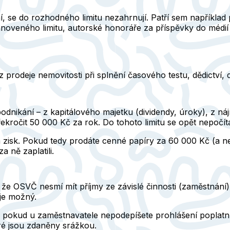
, se do rozhodného limitu nezahrnují. Patří sem například
noveného limitu, autorské honoráře za příspěvky do médi
z prodeje nemovitosti při splnění časového testu, dědictví
odnikání – z kapitálového majetku (dividendy, úroky), z ná
ekročit 50 000 Kč za rok
. Do tohoto limitu se opět nepočí
na zisk. Pokud tedy prodáte cenné papíry za 60 000 Kč (a n
a ně zaplatili.
e OSVČ nesmí mít příjmy ze závislé činnosti (zaměstnání). 
je možný.
, pokud u zaměstnavatele nepodepíšete prohlášení poplatní
ré jsou zdaněny srážkou.