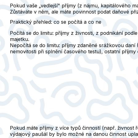
Pokud vaše „vedlejší" příjmy (z nájmu, kapitálového m
Zůstáváte v něm, ale máte povinnost podat daňové při
Praktický přehled: co se počítá a co ne
Počítá se do limitu:
příjmy z živnosti, z podnikání pod
majetku.
Nepočítá se do limitu:
příjmy zdaněné srážkovou daní (
nemovitosti při splnění časového testu), ostatní příjm
Pokud máte příjmy z více typů činností (např. živnost 
výdajový paušál by bylo možné na danou činnost uplatn