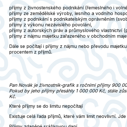
příjmy z živnostenského podnikání (řemeslného i voln
příjmy ze zemědělské výroby, lesního a vodního hospo
příjmy z podnikání s podnikatelským oprávněním (svobo
příjmy z výkonu nezávislého povolání,
příjmy z autorských práv a průmyslového vlastnictví 
příjmy z nájmu majetku zařazeného v obchodním maje
Dále se počítají i
příjmy z nájmu nebo převodu majetku
procentem z příjmů.
Pan Novák je živnostník-grafik s ročními příjmy 900 0
Pokud by jeho příjmy přesáhly 1 000 000 Kč, stále zůst
Kč.
Které příjmy se do limitu nepočítají
Existuje celá řada příjmů, které vám limit neovlivní. Jde 
Příjmy zdaněné srážkovou daní