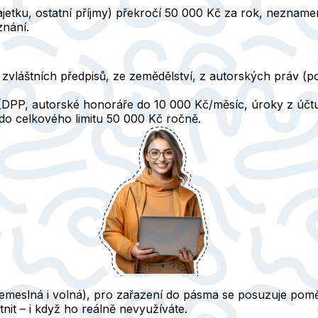
ajetku, ostatní příjmy) překročí 50 000 Kč za rok, neznam
znání.
le zvláštních předpisů, ze zemědělství, z autorských práv
DPP, autorské honoráře do 10 000 Kč/měsíc, úroky z účtu)
y do celkového limitu 50 000 Kč ročně.
řemeslná i volná), pro zařazení do pásma se posuzuje poměr 
it – i když ho reálně nevyužíváte.