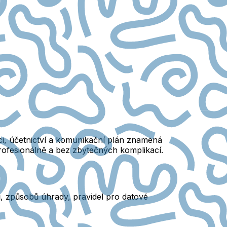
ci, účetnictví a komunikační plán znamená
 profesionálně a bez zbytečných komplikací.
ů, způsobů úhrady, pravidel pro datové