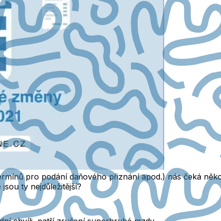
ínů pro podání daňového přiznání apod.) nás čeká několi
jsou ty nejdůležitější?
dní chvíli, patří zrušení superhrubé mzdy.