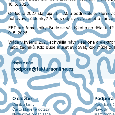
16. 5. 2026
Od ledna 2027 startuje EET 2.0 a podnikatelé, kteří ev
uchovávat účtenky? A co s odpisy vyřazeného zařízen
EET pro řemeslníky: Bude se vás týkat a co dělat teď?
9. 5. 2026
Vláda v květnu 2026 schválila návrh zákona o elektron
nebo zedníků. Kdo bude muset evidovat, kdo může zůst
Napište nám
podpora@fakturaonline.cz
O službě
Podpora
Ceník a tarify
Podnikatel
Často kladené dotazy
Návody
Neziskové organizace
Mám probl