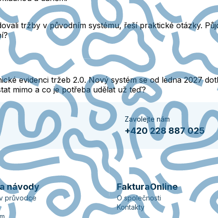
idovali tržby v původním systému, řeší praktické otázky. P
í?
ické evidenci tržeb 2.0. Nový systém se od ledna 2027 dotk
at mimo a co je potřeba udělat už teď?
Zavolejte nám
+420 228 887 025
 a návody
FakturaOnline
ův průvodce
O společnosti
Kontakty
ém