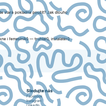
ůjde stará pokladna použít? Jak dlouho
ne i řemeslníků — truhlářů, instalatérů
Sledujte nás
Facebook
Instagram
LinkedIn