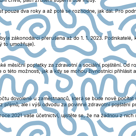
nost pouze dva roky a až poté se rozhodne, jak dál. Pro p
t byla zákonodárci přerušena až do 1. 1. 2023. Podnikatelé
rý to umožňuje).
 měsíční poplatky za zdravotní a sociální pojištění. Od r
o této možnosti, jak a kdy se mohou živnostníci přihlásit a 
ýpočtu dovolené u zaměstnanců, která se bude nově počítat
z příjmů, ale i výši odvodu za povinné zdravotní pojištění 
roce 2021 vaše účetnictví, ujistěte se, že na žádnou z ni