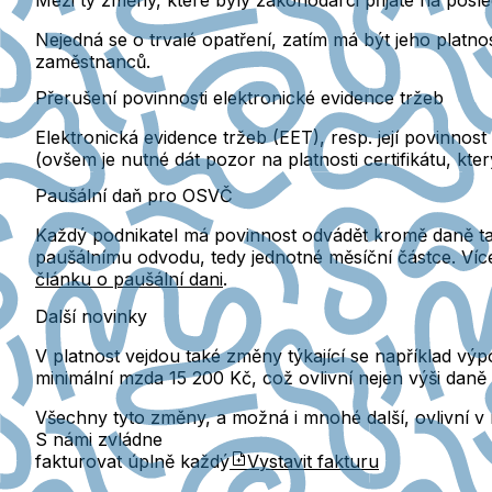
Nejedná se o trvalé opatření, zatím má být jeho plat
zaměstnanců.
Přerušení povinnosti elektronické evidence tržeb
Elektronická evidence tržeb (EET), resp. její povinnos
(ovšem je nutné dát pozor na platnosti certifikátu, kte
Paušální daň pro OSVČ
Každý podnikatel má povinnost odvádět kromě daně také
paušálnímu odvodu, tedy jednotné měsíční částce. Více 
článku o paušální dani
.
Další novinky
V platnost vejdou také změny týkající se například v
minimální mzda 15 200 Kč, což ovlivní nejen výši daně 
Všechny tyto změny, a možná i mnohé další, ovlivní v 
S námi zvládne
fakturovat úplně každý
Vystavit fakturu