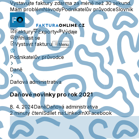
Vystavujte faktury zdarma za méně než 30 sekund.
Mám problém
Návody
Podnikatelův průvodce
Slovník
Faktury
Exporty
Výdaje
Přihlásit se
Vystavit fakturu
Menu
Podnikatelův průvodce
Daně
Daňová administrativa
Daňové novinky pro rok 2021
8. 4. 2024
Daně
Daňová administrativa
2 minuty čtení
Sdílet na:
LinkedIn
X
Facebook