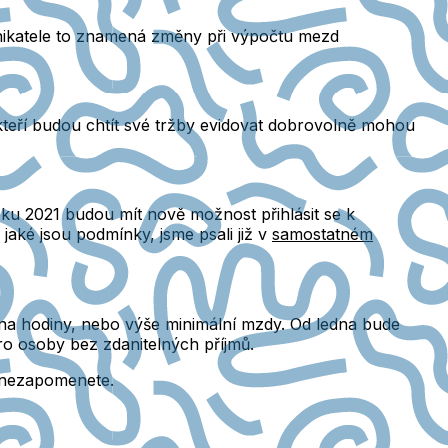
odnikatele to znamená změny při výpočtu mezd
, kteří budou chtít své tržby evidovat dobrovolně mohou
oku 2021 budou mít nově možnost přihlásit se k
jaké jsou podmínky, jsme psali již v
samostatném
 na hodiny, nebo výše minimální mzdy. Od ledna bude
pro osoby bez zdanitelných příjmů.
ch nezapomenete.