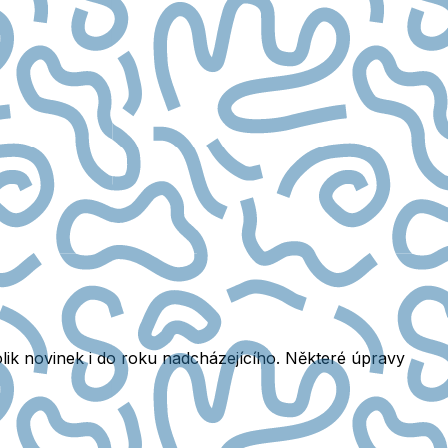
k novinek i do roku nadcházejícího. Některé úpravy