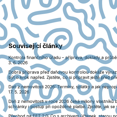
Související články
Kontrola finančního úřadu – příprava, doklady a průb
3. 6. 2026
Dobrá příprava před daňovou kontrolou dokáže výrazně
být o krok napřed. Zjistěte, co si připravit ještě před
Daň z nemovitosti 2026: Termíny, splátky a jak neprop
17. 5. 2026
Daň z nemovitosti v roce 2026 čeká miliony vlastníků 
schránky i postup při opožděné platbě. Zjistěte, jak s
Přechod na EET 2.0: Co s archivem účtenek, starou p