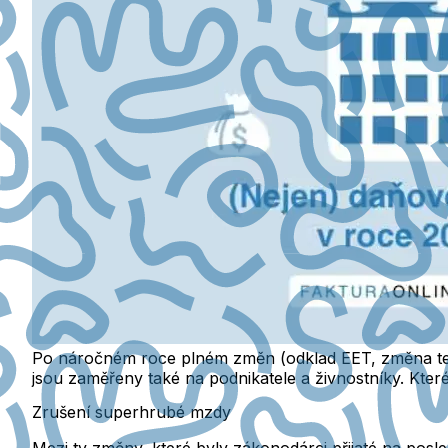
Po náročném roce plném změn (odklad EET, změna term
jsou zaměřeny také na podnikatele a živnostníky. Které 
Zrušení superhrubé mzdy
Mezi ty změny, které byly zákonodárci přijaté na posle