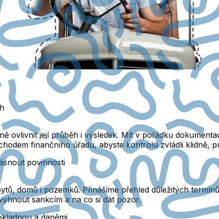
ěh
 ovlivnit její průběh i výsledek. Mít v pořádku dokumenta
 příchodem finančního úřadu, abyste kontrolu zvládli klidně,
ásnout povinnosti
bytů, domů i pozemků. Přinášíme přehled důležitých termín
e vyhnout sankcím a na co si dát pozor.
okladnou a daněmi