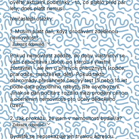
ověřte aktuální podmínky - to, co platilo před pár
lety, dnes platit nemusí.
Nejčastější otázky:
1. Musím platit daň, když prodávám zděděnou
nemovitost?
Zobrazit odpověď
Pokud nemovitost zdědíte, do doby vlastnictví se
vám započítává i doba, po kterou ji vlastnil
zůstavitel - ale jen u přímých příbuzných (rodiče,
prarodiče, manžel/ka, děti). Pokud takto
dohromady přesáhnete časový test (5 nebo 10 let
podle data původního nabytí), jste osvobozeni.
Jinak se daň počítá z rozdílu mezi prodejní cenou
a oceněním nemovitosti pro účely dědického
řízení.
2. Jak prokážu, že jsem v nemovitosti bydlel/a?
Zobrazit odpověď
Bydliště se neprokazuje jen trvalou adresou.