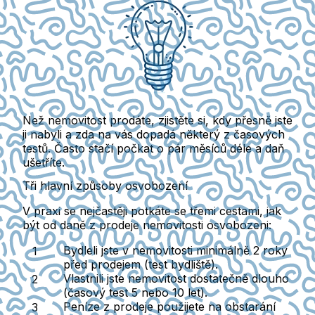
Než nemovitost prodáte, zjistěte si, kdy přesně jste
ji nabyli a zda na vás dopadá některý z časových
testů.
Často stačí počkat o pár měsíců déle a daň
ušetříte.
Tři hlavní způsoby osvobození
V praxi se nejčastěji potkáte se třemi cestami,
jak
být od daně z prodeje nemovitosti osvobozeni:
Bydleli jste v nemovitosti minimálně 2 roky
před prodejem
(test bydliště).
Vlastnili jste nemovitost dostatečně dlouho
(časový test 5 nebo 10 let).
Peníze z prodeje použijete na obstarání