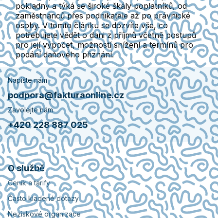
pokladny a týká se široké škály poplatníků, od
zaměstnanců přes podnikatele až po právnické
osoby. V tomto článku se dozvíte vše, co
potřebujete vědět o dani z příjmů včetně postupů
pro její výpočet, možností snížení a termínů pro
podání daňového přiznání.
Napište nám
podpora@fakturaonline.cz
Zavolejte nám
+420 228 887 025
O službě
Ceník a tarify
Často kladené dotazy
Neziskové organizace