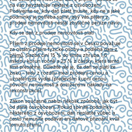
na vás nevztahuje některé z osvobození.
Podívejme se, kdy daň platit musíte, kdy ne a jaké
podmínky je potřeba splnit, aby vás příjem z
prodeje nemovitosti nestál zbytečně peníze navíc.
Kdy se daň z prodeje nemovitosti platí
Příjem z prodeje nemovitosti se v Česku považuje
za ostatní příjem fyzické osoby a podléhá
dani z
příjmů
.
Sazba činí 15 % do limitu zhruba 1,6
milionu korun ročně a 23 % z částky, která tento
limit přesáhne.
Důležité ale je, že daň se platí ze
zisku - tedy z rozdílu mezi prodejní cenou a
uznatelnými výdaji
(především kupní cenou
původní nemovitosti a doloženými náklady na
rekonstrukce).
Zákon současně nabízí několik způsobů, jak být
od daně osvobozeni.
Pokud splníte podmínky
některého z osvobození, daň neplatíte vůbec a
často nemusíte podávat ani daňové přiznání kvůli
tomuto příjmu.