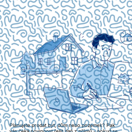
Plánujete prodat byt, dům nebo pozemek? Pak
vás čeká povinnost řešit daň z příjmů - pokud se