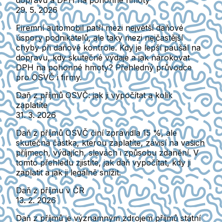
dopravu a DPH na pohonné hmoty
29. 5. 2026
Firemní automobil patří mezi největší daňové
úspory podnikatelů, ale taky mezi nejčastější
chyby při daňové kontrole. Kdy je lepší paušál na
dopravu, kdy skutečné výdaje a jak nárokovat
DPH na pohonné hmoty? Přehledný průvodce
pro OSVČ i firmy.
Daň z příjmů OSVČ: jak ji vypočítat a kolik
zaplatíte
31. 3. 2026
Daň z příjmů OSVČ činí zpravidla 15 %, ale
skutečná částka, kterou zaplatíte, závisí na vašich
příjmech, výdajích, slevách i způsobu zdanění. V
tomto přehledu zjistíte, jak daň vypočítat, kdy ji
zaplatit a jak ji legálně snížit.
Daň z příjmu v ČR
13. 2. 2026
Daň z příjmů je významným zdrojem příjmů státní