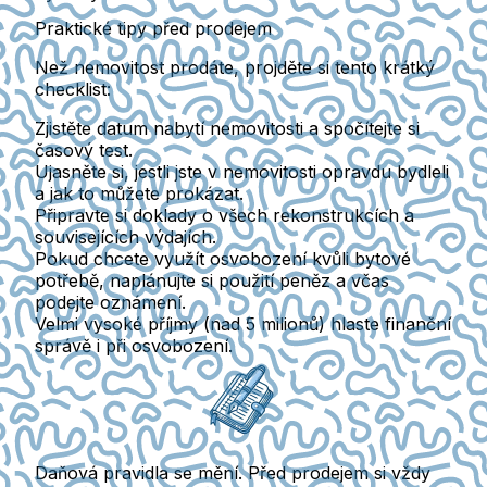
Praktické tipy před prodejem
Než nemovitost prodáte, projděte si tento krátký
checklist:
Zjistěte datum nabytí nemovitosti
a spočítejte si
časový test.
Ujasněte si, jestli jste v nemovitosti opravdu bydleli
a jak to můžete prokázat.
Připravte si doklady
o všech rekonstrukcích a
souvisejících výdajích.
Pokud chcete využít osvobození kvůli bytové
potřebě, naplánujte si použití peněz a včas
podejte oznámení.
Velmi vysoké příjmy
(nad 5 milionů)
hlaste finanční
správě i při osvobození.
Daňová pravidla se mění.
Před prodejem si vždy