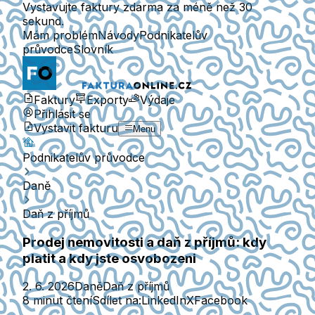
Vystavujte faktury zdarma za méně než 30
sekund.
Mám problém
Návody
Podnikatelův
průvodce
Slovník
Faktury
Exporty
Výdaje
Přihlásit se
Vystavit fakturu
Menu
Podnikatelův průvodce
Daně
Daň z příjmů
Prodej nemovitosti a daň z příjmů: kdy
platit a kdy jste osvobozeni
2. 6. 2026
Daně
Daň z příjmů
8 minut čtení
Sdílet na:
LinkedIn
X
Facebook