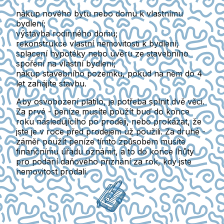
nákup nového bytu nebo domu k vlastnímu
bydlení;
výstavba rodinného domu;
rekonstrukce vlastní nemovitosti k bydlení;
splacení hypotéky nebo úvěru ze stavebního
spoření na vlastní bydlení;
nákup stavebního pozemku, pokud na něm do 4
let zahájíte stavbu.
Aby osvobození platilo, je potřeba splnit dvě věci.
Za prvé -
peníze musíte použít buď do konce
roku následujícího po prodeji, nebo prokázat, že
jste je v roce před prodejem už použili.
Za druhé -
záměr použít peníze tímto způsobem musíte
finančnímu úřadu oznámit, a to do konce lhůty
pro podání daňového přiznání za rok, kdy jste
nemovitost prodali.