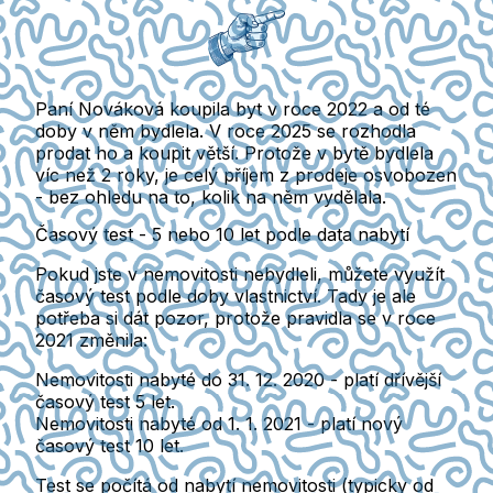
Paní Nováková koupila byt v roce 2022 a od té
doby v něm bydlela. V roce 2025 se rozhodla
prodat ho a koupit větší. Protože v bytě bydlela
víc než 2 roky, je celý příjem z prodeje osvobozen
- bez ohledu na to, kolik na něm vydělala.
Časový test - 5 nebo 10 let podle data nabytí
Pokud jste v nemovitosti nebydleli, můžete využít
časový test podle doby vlastnictví.
Tady je ale
potřeba si dát pozor, protože pravidla se v roce
2021 změnila:
Nemovitosti nabyté do 31. 12. 2020
- platí dřívější
časový test 5 let.
Nemovitosti nabyté od 1. 1. 2021
- platí nový
časový test 10 let.
Test se počítá od nabytí nemovitosti
(typicky od