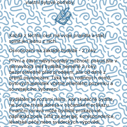
vlastní bytové potřeby.
Každá z těchto cest má svoje pravidla
a stačí
splnit jen jednu z nich.
Osvobození na základě bydliště - 2 roky
První a často nejvýhodnější možnost: pokud jste v
nemovitosti měli bydliště nejméně 2 roky
bezprostředně před prodejem, jste od daně z
příjmů osvobozeni.
Týká se to rodinných domů,
bytových jednotek včetně přilehlého pozemku a
souvisejícího vybavení.
Bydlištěm se rozumí místo, kde skutečně bydlíte,
ne pouze trvalá adresa v občanském průkazu.
Finanční správa může bydliště prokazovat
například podle účtů za energie, korespondence,
lékařské péče nebo svědeckých výpovědí.