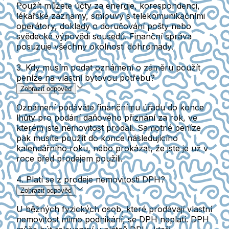
Použít můžete účty za energie, korespondenci,
lékařské záznamy, smlouvy s telekomunikačními
operátory, doklady o doručování pošty nebo
svědecké výpovědi sousedů. Finanční správa
posuzuje všechny okolnosti dohromady.
3. Kdy musím podat oznámení o záměru použít
peníze na vlastní bytovou potřebu?
Zobrazit odpověď
Oznámení podáváte finančnímu úřadu do konce
lhůty pro podání daňového přiznání za rok, ve
kterém jste nemovitost prodali. Samotné peníze
pak musíte použít do konce následujícího
kalendářního roku, nebo prokázat, že jste je už v
roce před prodejem použili.
4. Platí se z prodeje nemovitosti DPH?
Zobrazit odpověď
U běžných fyzických osob, které prodávají vlastní
nemovitost mimo podnikání, se DPH neplatí. DPH