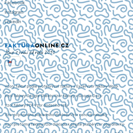
Facebook
Instagram
LinkedIn
Jsme s vámi od roku 2010
Vzory faktur podle profesí
Vzor faktury v Excel
Vzor faktury Word
Vzor faktury Google Sheets
Vzor faktury v Google Docs
Vzor faktury PDF
Vzor dodacího listu
Vzor příjmového pokladního dokladu
Vzor cenové nabídky
Vzor proforma faktury
Vzor dokladu k přijaté platbě
Vzor objednávky