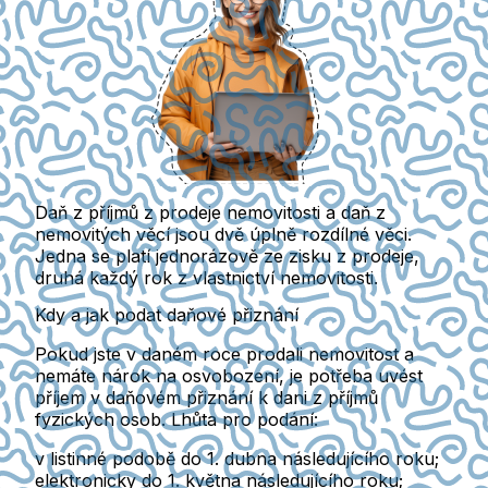
Daň z příjmů z prodeje nemovitosti a daň z
nemovitých věcí jsou dvě úplně rozdílné věci.
Jedna se platí jednorázově ze zisku z prodeje,
druhá každý rok z vlastnictví nemovitosti.
Kdy a jak podat daňové přiznání
Pokud jste v daném roce prodali nemovitost a
nemáte nárok na osvobození, je potřeba uvést
příjem v daňovém přiznání k dani z příjmů
fyzických osob.
Lhůta pro podání:
v listinné podobě do 1. dubna následujícího roku;
elektronicky do 1. května následujícího roku;