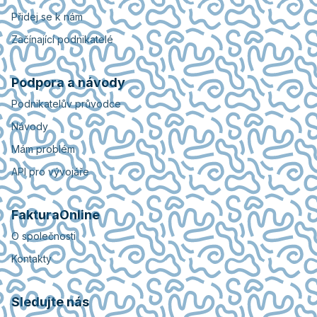
Přidej se k nám
Začínající podnikatelé
Podpora a návody
Podnikatelův průvodce
Návody
Mám problém
API pro vývojáře
FakturaOnline
O společnosti
Kontakty
Sledujte nás