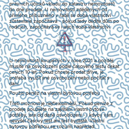
právních účinků vkladu do katastru nemovitostí)
do dne prodeje.
U nemovitostí zděděných od
přímého příbuzného v řadě se doba vlastnictví
zůstavitele započítává -
pokud tedy dědíte dům po
rodičích, započítává se i jejich doba vlastnictví.
U nemovitostí koupených v roce 2021 a později
musíte na osvobození podle časového testu čekat
celých 10 let.
Pokud chcete prodat dříve, je
potřeba využít jiné osvobození nebo počítat s
daní.
Použití peněz na vlastní bytovou potřebu
Třetí možnost je nejflexibilnější.
Pokud peníze z
prodeje použijete na zajištění vlastní bytové
potřeby, jste od daně osvobozeni - i kdyby vám
nevyšel časový test ani test bydliště.
Vlastní
bytovou potřebou se rozumí například: