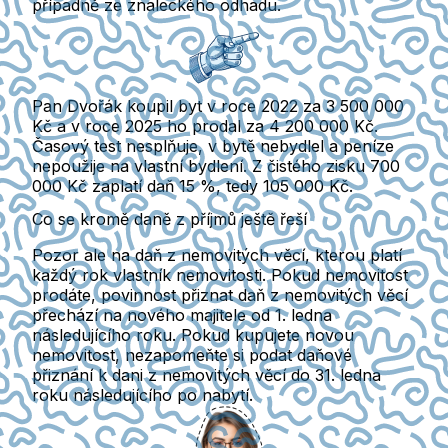
případně ze znaleckého odhadu.
Pan Dvořák koupil byt v roce 2022 za 3 500 000
Kč a v roce 2025 ho prodal za 4 200 000 Kč.
Časový test nesplňuje, v bytě nebydlel a peníze
nepoužije na vlastní bydlení. Z čistého zisku 700
000 Kč zaplatí daň 15 %, tedy 105 000 Kč.
Co se kromě daně z příjmů ještě řeší
Pozor ale na
daň z nemovitých věcí
, kterou platí
každý rok vlastník nemovitosti. Pokud nemovitost
prodáte, povinnost přiznat daň z nemovitých věcí
přechází na nového majitele od 1. ledna
následujícího roku.
Pokud kupujete novou
nemovitost, nezapomeňte si podat daňové
přiznání k dani z nemovitých věcí do 31. ledna
roku následujícího po nabytí.