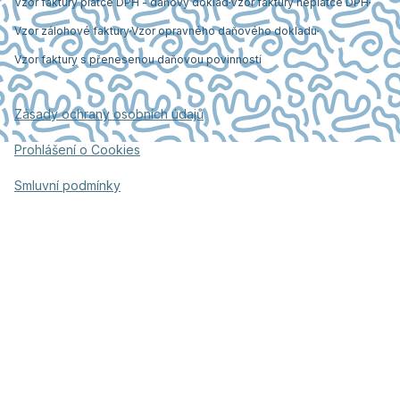
Vzor faktury plátce DPH - daňový doklad
Vzor faktury neplátce DPH
Vzor zálohové faktury
Vzor opravného daňového dokladu
Vzor faktury s přenesenou daňovou povinností
Zásady ochrany osobních údajů
Prohlášení o Cookies
Smluvní podmínky