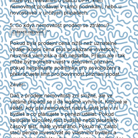
může být relevantní u plátců DPH, kteří
nemovitost prodávají v rámci podnikání, nebo u
novostaveb v určitých případech.
5. Co když nemovitost prodám se ztrátou?
Zobrazit odpověď
Pokud byla prodejní cena nižší než uznatelné
výdaje (kupní cena plus prokázané investice),
nevzniká vám zisk a daň neplatíte. Příjem ale i tak
může být potřeba uvést v daňovém přiznání,
pokud nesplňujete podmínky pro osvobození a
překračujete limit pro povinnost přiznání podat.
Závěr:
Daň z prodeje nemovitosti zní složitě, ale ve
většině případů se jí dá legálně vyhnout. Klíčové je
vědět, kdy jste nemovitost nabyli, jestli jste v ní
bydleli a co plánujete s penězi udělat. Pokud
splňujete dvouletý test bydliště nebo desetiletý
časový test, máte vystaráno. Pokud ne, často
stačí peníze investovat do vlastního bydlení a