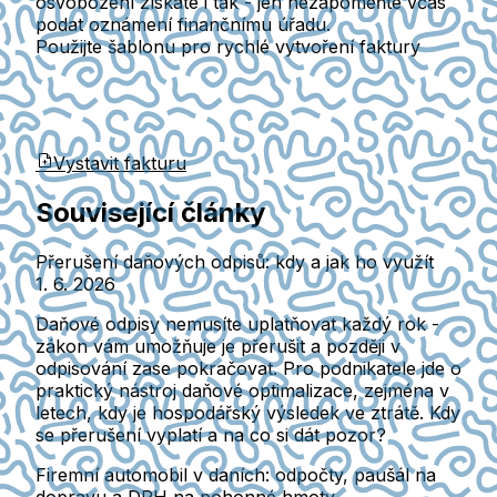
osvobození získáte i tak - jen nezapomeňte včas
podat oznámení finančnímu úřadu.
Použijte šablonu pro rychlé vytvoření faktury
Vystavit fakturu
Související články
Přerušení daňových odpisů: kdy a jak ho využít
1. 6. 2026
Daňové odpisy nemusíte uplatňovat každý rok -
zákon vám umožňuje je přerušit a později v
odpisování zase pokračovat. Pro podnikatele jde o
praktický nástroj daňové optimalizace, zejména v
letech, kdy je hospodářský výsledek ve ztrátě. Kdy
se přerušení vyplatí a na co si dát pozor?
Firemní automobil v daních: odpočty, paušál na