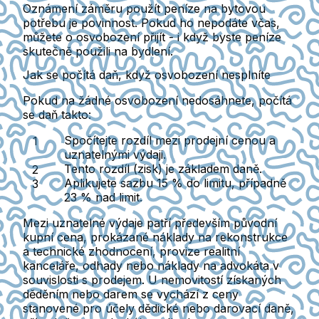
Oznámení záměru použít peníze na bytovou
potřebu je povinnost.
Pokud ho nepodáte včas,
můžete o osvobození přijít - i když byste peníze
skutečně použili na bydlení.
Jak se počítá daň, když osvobození nesplníte
Pokud na žádné osvobození nedosáhnete,
počítá
se daň takto:
Spočítejte
rozdíl mezi prodejní cenou a
uznatelnými výdaji.
Tento rozdíl
(zisk) je základem daně.
Aplikujete sazbu 15 % do limitu, případně
23 % nad limit.
Mezi uznatelné výdaje patří především původní
kupní cena, prokázané náklady na rekonstrukce
a technické zhodnocení, provize realitní
kanceláře, odhady nebo náklady na advokáta v
souvislosti s prodejem.
U nemovitostí získaných
děděním nebo darem se vychází z ceny
stanovené pro účely dědické nebo darovací daně,