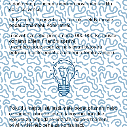
s daňovým poradcem nebo při povinném auditu
do 1. července.
I když máte na osvobození nárok, někdy musíte
podat oznámení.
Konkrétně:
u osvobozeného příjmu nad 5 000 000 Kč musíte
oznámit příjem finanční správě;
u záměru použít peníze na vlastní bytovou
potřebu musíte podat oznámení o tomto záměru.
Pokud si nejste jisti, jestli máte podat přiznání nebo
oznámení, obraťte se na daňového poradce.
Pokuta za nepodané přiznání nebo oznámení
bývá vyšší než cena za konzultaci.