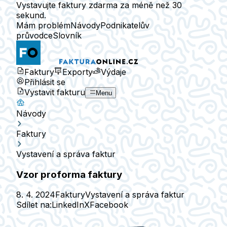
Vystavujte faktury zdarma za méně než 30
sekund.
Mám problém
Návody
Podnikatelův
průvodce
Slovník
Faktury
Exporty
Výdaje
Přihlásit se
Vystavit fakturu
Menu
Návody
Faktury
Vystavení a správa faktur
Vzor proforma faktury
8. 4. 2024
Faktury
Vystavení a správa faktur
Sdílet na:
LinkedIn
X
Facebook