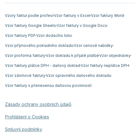
Vzory faktur podle profesí
Vzor faktury v Excel
Vzor faktury Word
Vzor faktury Google Sheets
Vzor faktury v Google Docs
Vzor faktury PDF
Vzor dodacího listu
Vzor příjmového pokladního dokladu
Vzor cenové nabídky
Vzor proforma faktury
Vzor dokladu k přijaté platbě
Vzor objednávky
Vzor faktury plátce DPH - daňový doklad
Vzor faktury neplátce DPH
Vzor zálohové faktury
Vzor opravného daňového dokladu
Vzor faktury s přenesenou daňovou povinností
Zásady ochrany osobních údajů
Prohlášení o Cookies
Smluvní podmínky