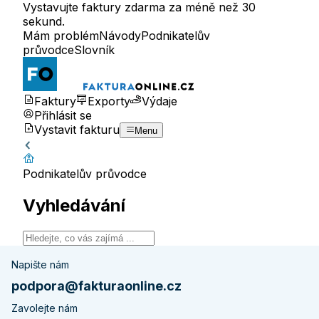
Vystavujte faktury zdarma za méně než 30
sekund.
Mám problém
Návody
Podnikatelův
průvodce
Slovník
Faktury
Exporty
Výdaje
Přihlásit se
Vystavit fakturu
Menu
Podnikatelův průvodce
Vyhledávání
Napište nám
podpora@fakturaonline.cz
Zavolejte nám