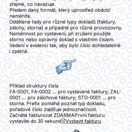
zřejmé, co navazuje.
Předem daný formát, který uprostřed období
neměníte.
Oddělené řady pro různé typy dokladů (faktury,
zálohy, storna) a případně pro různé provozovny.
Neměnnost po vystavení; při zrušení použijte
storno nebo opravný doklad s vlastním číslem.
Vedení v evidenci tak, aby bylo číslo dohledatelné
i zpětně.
Příklad struktury čísla
FA-0001, FA-0002 … pro vystavené faktury; ZAL-
0001 … pro zálohové faktury; STO-0001 … pro
storna. Prefix pomáhá poznat typ dokladu,
pořadové číslo zajišťuje jednoznačnost.
Začněte fakturovat ZDARMA
První fakturu
vystavíte do
30 sekund
Vystavit fakturu