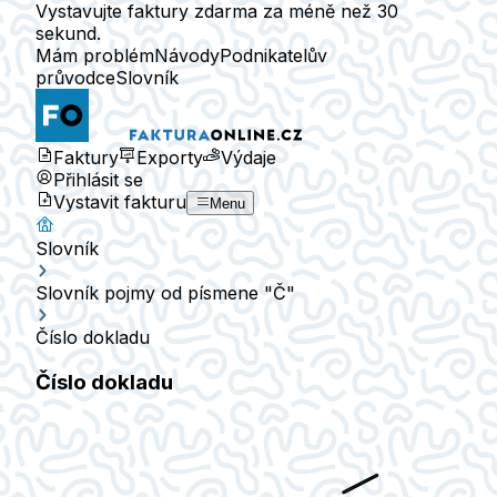
Vystavujte faktury zdarma za méně než 30
sekund.
Mám problém
Návody
Podnikatelův
průvodce
Slovník
Faktury
Exporty
Výdaje
Přihlásit se
Vystavit fakturu
Menu
Slovník
Slovník pojmy od písmene "Č"
Číslo dokladu
Číslo dokladu