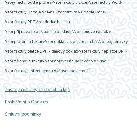
Vzory faktur podle profesí
Vzor faktury v Excel
Vzor faktury Word
Vzor faktury Google Sheets
Vzor faktury v Google Docs
Vzor faktury PDF
Vzor dodacího listu
Vzor příjmového pokladního dokladu
Vzor cenové nabídky
Vzor proforma faktury
Vzor dokladu k přijaté platbě
Vzor objednávky
Vzor faktury plátce DPH - daňový doklad
Vzor faktury neplátce DPH
Vzor zálohové faktury
Vzor opravného daňového dokladu
Vzor faktury s přenesenou daňovou povinností
Zásady ochrany osobních údajů
Prohlášení o Cookies
Smluvní podmínky