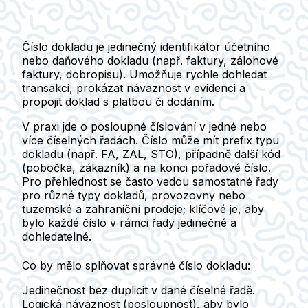
Číslo dokladu
je jedinečný identifikátor účetního
nebo daňového dokladu (např. faktury, zálohové
faktury, dobropisu). Umožňuje rychle dohledat
transakci, prokázat návaznost v evidenci a
propojit doklad s platbou či dodáním.
V praxi jde o posloupné číslování v jedné nebo
více číselných řadách. Číslo může mít prefix typu
dokladu (např. FA, ZAL, STO), případně další kód
(pobočka, zákazník) a na konci pořadové číslo.
Pro přehlednost se často vedou samostatné řady
pro různé typy dokladů, provozovny nebo
tuzemské a zahraniční prodeje; klíčové je, aby
bylo každé číslo v rámci řady jedinečné a
dohledatelné.
Co by mělo splňovat správné číslo dokladu:
Jedinečnost bez duplicit v dané číselné řadě.
Logická návaznost (posloupnost), aby bylo