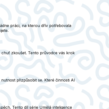
ádne práci, na kterou dřív potřebovala
jete.
 a chuť zkoušet. Tento průvodce vás krok
nutnost přizpůsobit se. Které činnosti AI
ěch. Tento díl série Umělá inteligence