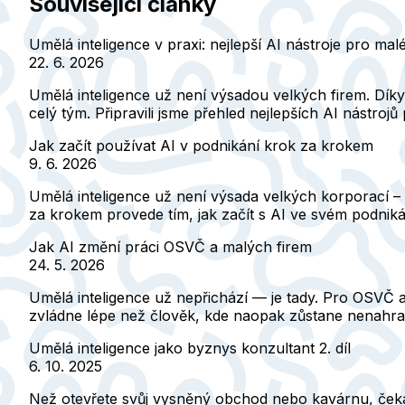
Související články
Umělá inteligence v praxi: nejlepší AI nástroje pro mal
22. 6. 2026
Umělá inteligence už není výsadou velkých firem. Dík
celý tým. Připravili jsme přehled nejlepších AI nástroj
Jak začít používat AI v podnikání krok za krokem
9. 6. 2026
Umělá inteligence už není výsada velkých korporací –
za krokem provede tím, jak začít s AI ve svém podnikání
Jak AI změní práci OSVČ a malých firem
24. 5. 2026
Umělá inteligence už nepřichází — je tady. Pro OSVČ a 
zvládne lépe než člověk, kde naopak zůstane nenahradi
Umělá inteligence jako byznys konzultant 2. díl
6. 10. 2025
Než otevřete svůj vysněný obchod nebo kavárnu, čeká 