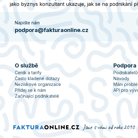
jako byznys konzultant ukazuje, jak se na podnikání p
Napište nám
podpora@fakturaonline.cz
O službě
Podpora
Ceník a tarify
Podnikatel
Často kladené dotazy
Návody
Neziskové organizace
Mám probl
Přidej se k nám
API pro výv
Začínající podnikatelé
Jsme s vámi od roku 2010