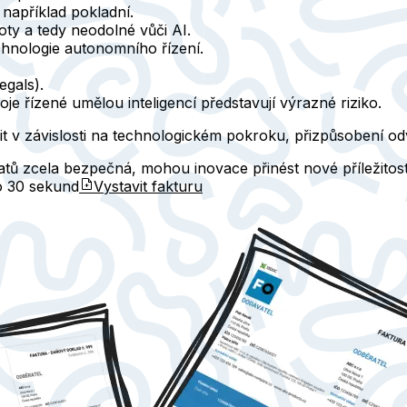
 například pokladní.
ty a tedy neodolné vůči AI.
chnologie autonomního řízení.
egals).
je řízené umělou inteligencí představují výrazné riziko.
šit v závislosti na technologickém pokroku, přizpůsobení 
atů zcela bezpečná, mohou inovace přinést nové příležitost
do
30 sekund
Vystavit fakturu