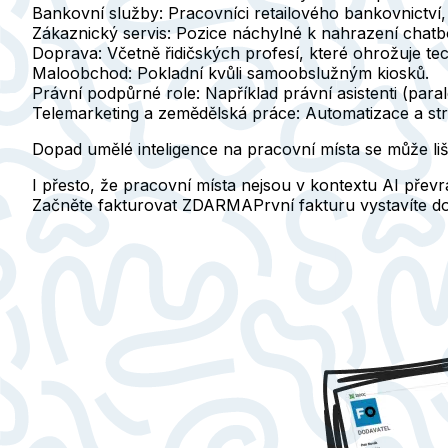
Bankovní služby:
Pracovníci retailového bankovnictví,
Zákaznický servis:
Pozice náchylné k nahrazení chatbo
Doprava:
Včetně řidičských profesí, které ohrožuje te
Maloobchod:
Pokladní kvůli samoobslužným kiosků.
Právní podpůrné role:
Například právní asistenti (paral
Telemarketing a zemědělská práce:
Automatizace a stro
Dopad umělé inteligence na pracovní místa se může li
I přesto, že pracovní místa nejsou v kontextu AI převr
Začněte fakturovat ZDARMA
První fakturu vystavíte 