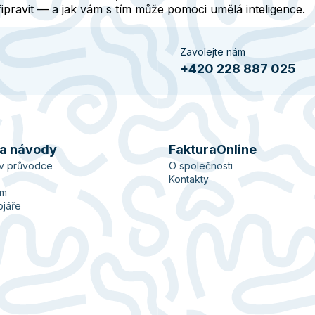
řipravit — a jak vám s tím může pomoci umělá inteligence.
Zavolejte nám
+420 228 887 025
 a návody
FakturaOnline
ův průvodce
O společnosti
Kontakty
ém
ojáře