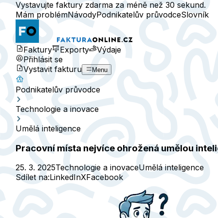
Vystavujte faktury zdarma za méně než 30 sekund.
Mám problém
Návody
Podnikatelův průvodce
Slovník
Faktury
Exporty
Výdaje
Přihlásit se
Vystavit fakturu
Menu
Podnikatelův průvodce
Technologie a inovace
Umělá inteligence
Pracovní místa nejvíce ohrožená umělou intel
25. 3. 2025
Technologie a inovace
Umělá inteligence
Sdílet na:
LinkedIn
X
Facebook