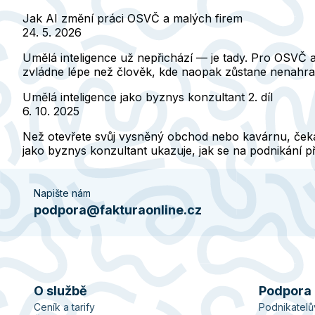
Jak AI změní práci OSVČ a malých firem
24. 5. 2026
Umělá inteligence už nepřichází — je tady. Pro OSVČ a 
zvládne lépe než člověk, kde naopak zůstane nenahradi
Umělá inteligence jako byznys konzultant 2. díl
6. 10. 2025
Než otevřete svůj vysněný obchod nebo kavárnu, čeká 
jako byznys konzultant ukazuje, jak se na podnikání p
Napište nám
podpora@fakturaonline.cz
O službě
Podpora
Ceník a tarify
Podnikatel