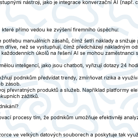
dostupnými nástroji, jako je integrace konverzační AI (např
y, které přímo vedou ke zvýšení firemního úspěchu:
 potřebu manuálních zásahů, čímž šetří náklady a snižuje 
ím dříve, než se vystupňují, čímž předcházejí nákladným o
aždodenních úkolů na řešení AI se mohou zaměstnanci sous
lou inteligencí, jako jsou chatboti, vyřizují dotazy 24 hod
ňují podnikům předvídat trendy, zmírňovat rizika a využívat
eb zásob.
oj převratných produktů a služeb. Například platformy ele
kupních zážitků.
dnikání?
ovací procesy tím, že podnikům umožňuje efektivněji anal
vzorce ve velkých datových souborech a poskytuje tak využi