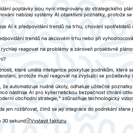
dání poptávky jsou nyní integrovány do strategického plá
vání nabízejí systémy AI objektivní poznatky, protože se 
roje AI k předpovídání trendů na trhu, chování spotřebite
předpovídání trendů na akciovém trhu nebo při vyhodnocován
ychleji reagovat na problémy a zároveň proaktivně plánov
ní?
vlastnosti, které umělá inteligence poskytuje podnikům, kter
zaostání, protože musí reagovat na zvyšující se požadavky 
m, že automatizuje nudné úkoly, odhaluje užitečné poznat
ímco nástroje AI pro kybernetickou bezpečnost chrání citlivá
moderní obchodní strategie,“ zdůrazňuje technologický vizi
jen rozšiřovat, čímž se její integrace do podnikání stane 
do
30 sekund
Vystavit fakturu