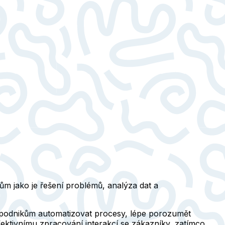
ům jako je řešení problémů, analýza dat a
ce podnikům automatizovat procesy, lépe porozumět
fektivnímu zpracování interakcí se zákazníky, zatímco