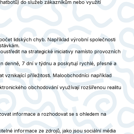
. chatbotů) do služeb zákazníkům nebo využití
počet lidských chyb. Například výrobní společnosti
dstávkám.
tředit na strategické iniciativy namísto provozních
in denně, 7 dní v týdnu a poskytují rychlé, přesné a
 vznikající příležitosti. Maloobchodníci například
ktronického obchodování využívají rozšířenou realitu
yzovat informace a rozhodovat se s ohledem na
telné informace ze zdrojů, jako jsou sociální média