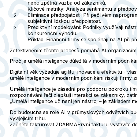
nebo zpětná vazba od zákazníků.
Klíčové metriky:
Analýza sentimentu a předpoví
Eliminace předpojatosti:
Při pečlivém naprogramo
subjektivní lidskou předpojatost.
Prediktivní modelování:
Podniky využívají nást
konkurenční výhodu.
Příklad:
Finanční firmy se spoléhají na AI při 
Zefektivněním těchto procesů pomáhá AI organizacím r
Proč je umělá inteligence důležitá v moderním podniká
Digitální věk vyžaduje agilitu, inovace a efektivitu - 
umělé inteligence v moderním podnikání riskují firmy 
Umělá inteligence je zásadní pro podporu pokroku tí
rozpoznávání řeči zlepšují interakci se zákazníky, zat
„Umělá inteligence už není jen nástroj – je základem 
Do budoucna se role AI v průmyslových odvětvích bude 
vyvíjejícím trhu.
Začněte fakturovat ZDARMA
První fakturu vystavíte 