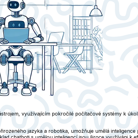
nástrojem, využívajícím pokročilé počítačové systémy k úkol
í přirozeného jazyka a robotika, umožňuje umělá inteligen
ad chatboti s umělou inteligencí jsou široce využíváni k e