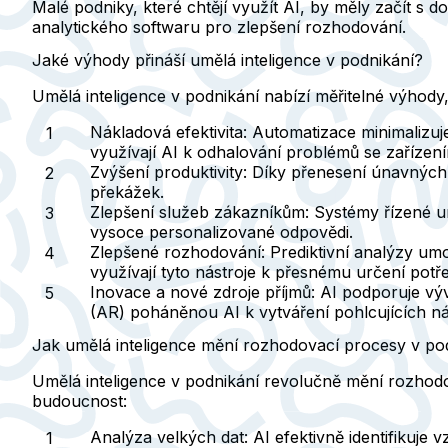
Malé podniky, které chtějí využít AI, by měly začít s 
analytického softwaru pro zlepšení rozhodování.
Jaké výhody přináší umělá inteligence v podnikání?
Umělá inteligence v podnikání nabízí měřitelné výhod
Nákladová efektivita:
Automatizace minimalizuje
využívají AI k odhalování problémů se zařízen
Zvýšení produktivity:
Díky přenesení únavných k
překážek.
Zlepšení služeb zákazníkům:
Systémy řízené umě
vysoce personalizované odpovědi.
Zlepšené rozhodování:
Prediktivní analýzy umož
využívají tyto nástroje k přesnému určení potř
Inovace a nové zdroje příjmů:
AI podporuje výv
(AR) poháněnou AI k vytváření pohlcujících ná
Jak umělá inteligence mění rozhodovací procesy v po
Umělá inteligence v podnikání revolučně mění rozhod
budoucnost:
Analýza velkých dat:
AI efektivně identifikuje 