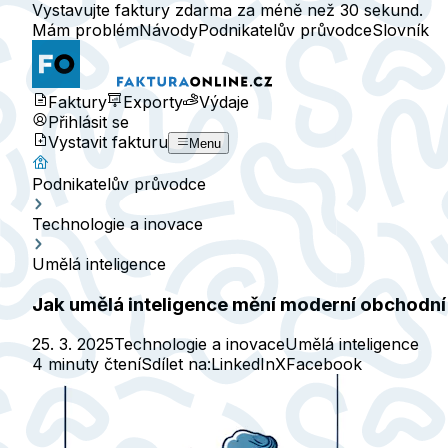
Vystavujte faktury zdarma za méně než 30 sekund.
Mám problém
Návody
Podnikatelův průvodce
Slovník
Faktury
Exporty
Výdaje
Přihlásit se
Vystavit fakturu
Menu
Podnikatelův průvodce
Technologie a inovace
Umělá inteligence
Jak umělá inteligence mění moderní obchodn
25. 3. 2025
Technologie a inovace
Umělá inteligence
4 minuty čtení
Sdílet na:
LinkedIn
X
Facebook