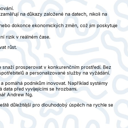
nování.
zaměřují na důkazy založené na datech, nikoli na
lů nebo dokonce ekonomických změn, což jim poskytuje
í rizik v reálném čase.
at růst.
é se snaží prosperovat v konkurenčním prostředí. Bez
spotřebitelů a personalizované služby na vyžádání.
ky a pomáhá podnikům inovovat. Například systémy
 data před vyvíjejícími se hrozbami.
onář Andrew Ng.
ještě důležitější pro dlouhodobý úspěch na rychle se