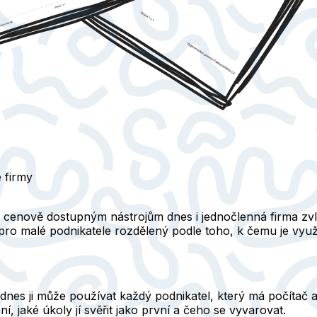
é firmy
y cenově dostupným nástrojům dnes i jednočlenná firma zvl
ů pro malé podnikatele rozdělený podle toho, k čemu je využi
 dnes ji může používat každý podnikatel, který má počítač
, jaké úkoly jí svěřit jako první a čeho se vyvarovat.