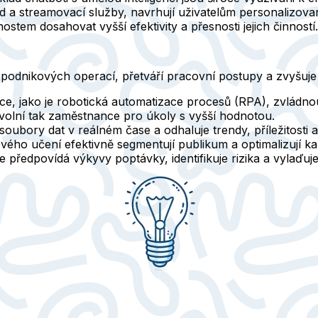
a streamovací služby, navrhují uživatelům personalizované
stem dosahovat vyšší efektivity a přesnosti jejich činností.
podnikových operací, přetváří pracovní postupy a zvyšuje p
ce, jako je robotická automatizace procesů (RPA), zvládnou 
uvolní tak zaměstnance pro úkoly s vyšší hodnotou.
bory dat v reálném čase a odhaluje trendy, příležitosti a r
vého učení efektivně segmentují publikum a optimalizují ka
 předpovídá výkyvy poptávky, identifikuje rizika a vylaďuje 