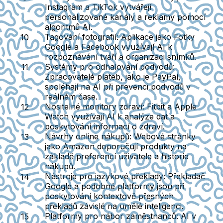
Instagram a TikTok vytvářejí
personalizované kanály a reklamy pomocí
algoritmů AI.
Tagování fotografií:
Aplikace jako Fotky
Google a Facebook využívají AI k
rozpoznávání tváří a organizaci snímků.
Systémy pro odhalování podvodů:
Zpracovatelé plateb, jako je PayPal,
spoléhají na AI při prevenci podvodů v
reálném čase.
Nositelné monitory zdraví:
Fitbit a Apple
Watch využívají AI k analýze dat a
poskytování informací o zdraví.
Návrhy online nákupů:
Webové stránky
jako Amazon doporučují produkty na
základě preferencí uživatele a historie
nákupů.
Nástroje pro jazykové překlady:
Překladač
Google a podobné platformy jsou při
poskytování kontextově přesných
překladů závislé na umělé inteligenci.
Platformy pro nábor zaměstnanců:
AI v