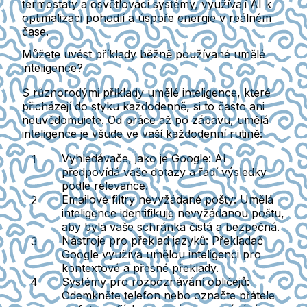
termostaty a osvětlovací systémy, využívají AI k
optimalizaci pohodlí a úspoře energie v reálném
čase.
Můžete uvést příklady běžně používané umělé
inteligence?
S různorodými příklady umělé inteligence, které
přicházejí do styku každodenně, si to často ani
neuvědomujete. Od práce až po zábavu, umělá
inteligence je všude ve vaší každodenní rutině:
Vyhledávače, jako je Google:
AI
předpovídá vaše dotazy a řadí výsledky
podle relevance.
Emailové filtry nevyžádané pošty:
Umělá
inteligence identifikuje nevyžádanou poštu,
aby byla vaše schránka čistá a bezpečná.
Nástroje pro překlad jazyků:
Překladač
Google využívá umělou inteligenci pro
kontextové a přesné překlady.
Systémy pro rozpoznávání obličejů:
Odemkněte telefon nebo označte přátele