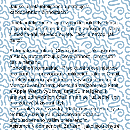
Jak se umělá inteligence uplatňuje v
každodenních činnostech?
Umělá inteligence a její rozmanité příklady zlepšují
a zjednodušují každodenní úkoly způsobem, který
si možná ani neuvědomujete. Tady je návod, jak
na to:
Automatizace úkolů:
Chytří asistenti, jako jsou Siri
a Alexa, automatizují klíčové činnosti, čímž šetří
čas a námahu.
Pohodlí při komunikaci:
Prediktivní text a nástroje
pro kontrolu pravopisu v aplikacích, jako je Gmail,
zefektivňují korespondenci a zvyšují její přesnost.
Monitorování zdraví:
Nositelná zařízení jako Fitbit
a Apple Watch využívají umělou inteligenci k
analýze zdravotních údajů a nabízejí užitečné tipy
pro zdravější životní styl.
Personalizované zážitky:
Platformy jako Spotify a
Netflix využívají AI k navrhování obsahu
přizpůsobeného vašim preferencím.
Asistence v domácnosti:
Zařízení, jako jsou chytré