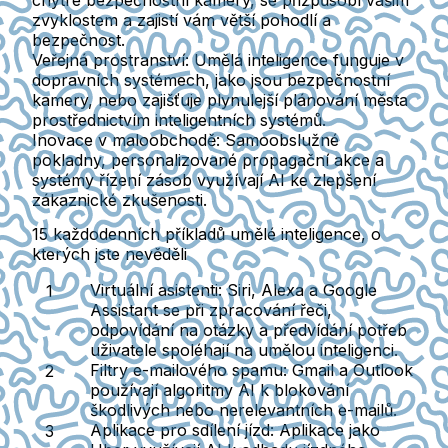
chytré bezpečnostní kamery, se přizpůsobí vašim
zvyklostem a zajistí vám větší pohodlí a
bezpečnost.
Veřejná prostranství:
Umělá inteligence funguje v
dopravních systémech, jako jsou bezpečnostní
kamery, nebo zajišťuje plynulejší plánování města
prostřednictvím inteligentních systémů.
Inovace v maloobchodě:
Samoobslužné
pokladny, personalizované propagační akce a
systémy řízení zásob využívají AI ke zlepšení
zákaznické zkušenosti.
15 každodenních příkladů umělé inteligence, o
kterých jste nevěděli
Virtuální asistenti:
Siri, Alexa a Google
Assistant se při zpracování řeči,
odpovídání na otázky a předvídání potřeb
uživatele spoléhají na umělou inteligenci.
Filtry e-mailového spamu:
Gmail a Outlook
používají algoritmy AI k blokování
škodlivých nebo nerelevantních e-mailů.
Aplikace pro sdílení jízd:
Aplikace jako