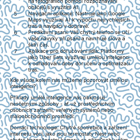
na fotografiích pomocí rozpoznávání
obličejů s využitím AI.
Navigační aplikace:
Nástroje jako Google
Maps využívají AI k výpočtu nejrychlejších
tras a navigaci v dopravě.
Prediktivní psaní:
Váš chytrý telefon se učí
vaše návyky při psaní a navrhuje slova a
šetří čas.
Aplikace pro doručování jídla:
Platformy
jako Uber Eats využívají umělou inteligenci
k odhadování doby doručení a optimalizaci
tras.
Kde všude kolem nás můžeme pozorovat umělou
inteligenci?
Příklady umělé inteligence nás obklopují
nesčetnými způsoby - ať už prostřednictvím
osobních zařízení, veřejných systémů nebo
maloobchodního prostředí:
Domácí technologie:
Chytré spotřebiče a zařízení
internetu věcí, jako jsou termostaty Nest nebo