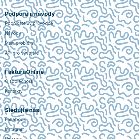
Podpora a návody
Podnikatelův průvodce
Návody
Mám problém
API pro vývojáře
FakturaOnline
O společnosti
Kontakty
Sledujte nás
Facebook
Instagram