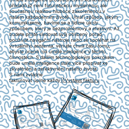
příkladů již není futuristickou myšlenkou, ale
současnou realitou hluboce zakořeněnou v
našem každodenním životě. Utváří způsob, jakým
komunikujeme, bavíme se a řídíme úkoly
způsobem, který je bezproblémový a efektivní. Až
budete příště sledovat svůj oblíbený pořad,
používat navigační nástroje nebo se spoléhat na
virtuálního asistenta, věnujte chvíli času tomu,
abyste ocenili roli umělé inteligence v těchto
činnostech. S dalším technologickým pokrokem
bude umělá inteligence stále více přispívat ke
zkvalitnění a zefektivnění našeho života.
S námi zvládne
fakturovat úplně každý
Vystavit fakturu