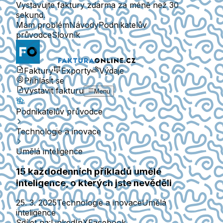
Vystavujte faktury zdarma za méně než 30
sekund.
Mám problém
Návody
Podnikatelův
průvodce
Slovník
Faktury
Exporty
Výdaje
Přihlásit se
Vystavit fakturu
Menu
Podnikatelův průvodce
Technologie a inovace
Umělá inteligence
15 každodenních příkladů umělé
inteligence, o kterých jste nevěděli
25. 3. 2025
Technologie a inovace
Umělá
inteligence
Sdílet na:
LinkedIn
X
Facebook