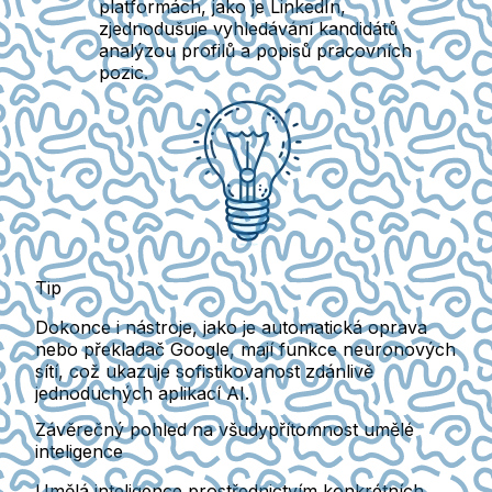
platformách, jako je LinkedIn,
zjednodušuje vyhledávání kandidátů
analýzou profilů a popisů pracovních
pozic.
Tip
Dokonce i nástroje, jako je automatická oprava
nebo překladač Google, mají funkce neuronových
sítí, což ukazuje sofistikovanost zdánlivě
jednoduchých aplikací AI.
Závěrečný pohled na všudypřítomnost umělé
inteligence
Umělá inteligence prostřednictvím konkrétních