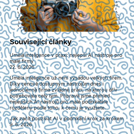
Související články
Umělá inteligence v praxi: nejlepší AI nástroje pro
malé firmy
22. 6. 2026
Umělá inteligence už není výsadou velkých firem.
Díky cenově dostupným nástrojům dnes i
jednočlenná firma zvládne práci, na kterou dřív
potřebovala celý tým. Připravili jsme přehled
nejlepších AI nástrojů pro malé podnikatele
rozdělený podle toho, k čemu je využijete.
Jak začít používat AI v podnikání krok za krokem
9. 6. 2026