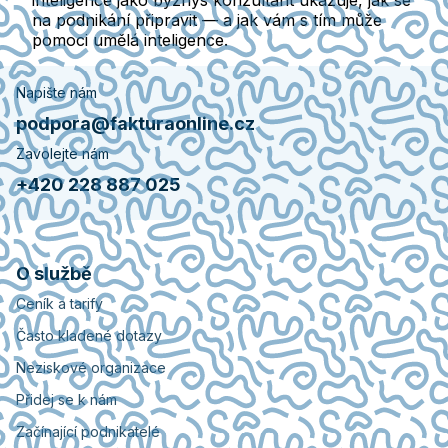
inteligence jako byznys konzultant ukazuje, jak se
na podnikání připravit — a jak vám s tím může
pomoci umělá inteligence.
Napište nám
podpora@fakturaonline.cz
Zavolejte nám
+420 228 887 025
O službě
Ceník a tarify
Často kladené dotazy
Neziskové organizace
Přidej se k nám
Začínající podnikatelé