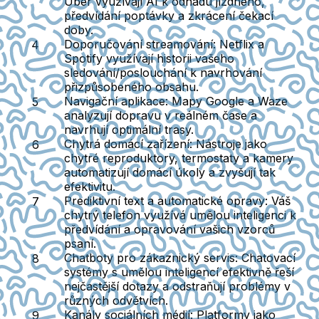
Uber využívají AI k odhadu jízdného,
předvídání poptávky a zkrácení čekací
doby.
Doporučování streamování:
Netflix a
Spotify využívají historii vašeho
sledování/poslouchání k navrhování
přizpůsobeného obsahu.
Navigační aplikace:
Mapy Google a Waze
analyzují dopravu v reálném čase a
navrhují optimální trasy.
Chytrá domácí zařízení:
Nástroje jako
chytré reproduktory, termostaty a kamery
automatizují domácí úkoly a zvyšují tak
efektivitu.
Prediktivní text a automatické opravy:
Váš
chytrý telefon využívá umělou inteligenci k
předvídání a opravování vašich vzorců
psaní.
Chatboty pro zákaznický servis:
Chatovací
systémy s umělou inteligencí efektivně řeší
nejčastější dotazy a odstraňují problémy v
různých odvětvích.
Kanály sociálních médií:
Platformy jako