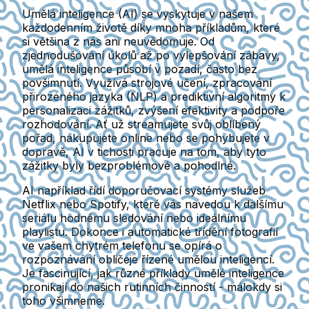
Umělá inteligence (AI) se vyskytuje v našem
každodenním životě díky mnoha příkladům, které
si většina z nás ani neuvědomuje. Od
zjednodušování úkolů až po vylepšování zábavy,
umělá inteligence působí v pozadí, často bez
povšimnutí. Využívá strojové učení, zpracování
přirozeného jazyka (NLP) a prediktivní algoritmy k
personalizaci zážitků, zvýšení efektivity a podpoře
rozhodování. Ať už streamujete svůj oblíbený
pořad, nakupujete online nebo se pohybujete v
dopravě, AI v tichosti pracuje na tom, aby tyto
zážitky byly bezproblémové a pohodlné.
AI například řídí doporučovací systémy služeb
Netflix nebo Spotify, které vás navedou k dalšímu
seriálu hodnému sledování nebo ideálnímu
playlistu. Dokonce i automatické třídění fotografií
ve vašem chytrém telefonu se opírá o
rozpoznávání obličeje řízené umělou inteligencí.
Je fascinující, jak různé příklady umělé inteligence
pronikají do našich rutinních činností - málokdy si
toho všimneme.