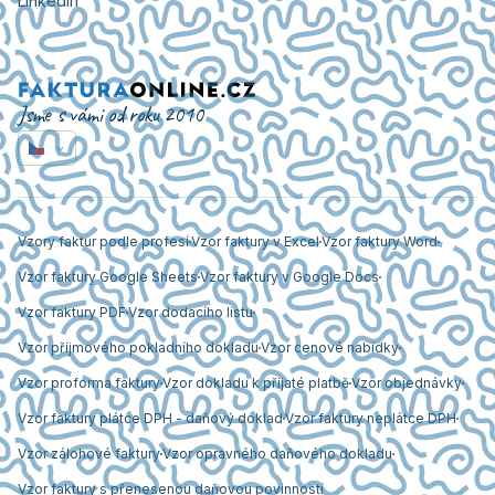
LinkedIn
Jsme s vámi od roku 2010
Vzory faktur podle profesí
Vzor faktury v Excel
Vzor faktury Word
Vzor faktury Google Sheets
Vzor faktury v Google Docs
Vzor faktury PDF
Vzor dodacího listu
Vzor příjmového pokladního dokladu
Vzor cenové nabídky
Vzor proforma faktury
Vzor dokladu k přijaté platbě
Vzor objednávky
Vzor faktury plátce DPH - daňový doklad
Vzor faktury neplátce DPH
Vzor zálohové faktury
Vzor opravného daňového dokladu
Vzor faktury s přenesenou daňovou povinností