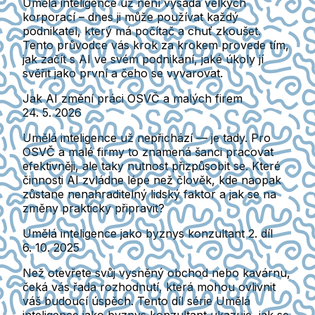
Umělá inteligence už není výsada velkých
korporací – dnes ji může používat každý
podnikatel, který má počítač a chuť zkoušet.
Tento průvodce vás krok za krokem provede tím,
jak začít s AI ve svém podnikání, jaké úkoly jí
svěřit jako první a čeho se vyvarovat.
Jak AI změní práci OSVČ a malých firem
24. 5. 2026
Umělá inteligence už nepřichází — je tady. Pro
OSVČ a malé firmy to znamená šanci pracovat
efektivněji, ale taky nutnost přizpůsobit se. Které
činnosti AI zvládne lépe než člověk, kde naopak
zůstane nenahraditelný lidský faktor a jak se na
změny prakticky připravit?
Umělá inteligence jako byznys konzultant 2. díl
6. 10. 2025
Než otevřete svůj vysněný obchod nebo kavárnu,
čeká vás řada rozhodnutí, která mohou ovlivnit
váš budoucí úspěch. Tento díl série Umělá