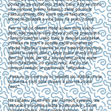
považuje za zbytečnou ztrátu času. Aby se mohl
více věnovat svému řemeslu, začal používat
FakturuOnline, díky které má ve fakturaci
konečně pořádek a více času na práci v dílně.
Petr se už od dětství motal kolem dílny svého
dědy, kde nasával vůni dřeva a učil se pracovat s
různými nástroji. Jako malý si zkoušel vyřezávat
zvířátka na hraní a později začal pomáhat při
stavbě nábytku. Jakmile se mu naskytla možnost,
otevřel si vlastní dílnu.
„Moje práce je můj život.
Baví mě vidět, jak se z obyčejného prkna stane
něco funkčního, co vydrží roky. Ale co mě
opravdu nebaví, je papírování,“
přiznává.
„Faktury pro mě byly to největší zlo. Každá chvíle
strávená s čísly byla utrpení a pro mě ztráta
času.“
Na začátku zkusil Petr pár různých systémů, ale
fakturace mu přišla složitá a zdlouhavá.
„Excel,
Google tabulky, různé online šablony… nic mi