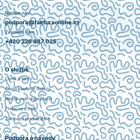
Napište nám
podpora@fakturaonline.cz
Zavolejte nám
+420 228 887 025
O službě
Ceník a tarify
Často kladené dotazy
Neziskové organizace
Přidej se k nám
Začínající podnikatelé
Podpora a návody