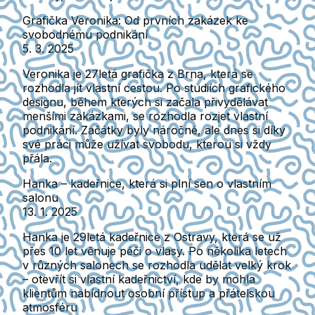
Grafička Veronika: Od prvních zakázek ke
svobodnému podnikání
5. 3. 2025
Veronika je 27letá grafička z Brna, která se
rozhodla jít vlastní cestou. Po studiích grafického
designu, během kterých si začala přivydělávat
menšími zakázkami, se rozhodla rozjet vlastní
podnikání. Začátky byly náročné, ale dnes si díky
své práci může užívat svobodu, kterou si vždy
přála.
Hanka – kadeřnice, která si plní sen o vlastním
salonu
13. 1. 2025
Hanka je 29letá kadeřnice z Ostravy, která se už
přes 10 let věnuje péči o vlasy. Po několika letech
v různých salonech se rozhodla udělat velký krok
– otevřít si vlastní kadeřnictví, kde by mohla
klientům nabídnout osobní přístup a přátelskou
atmosféru