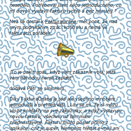
nesedělo. Potřeboval jsem něco jednoduchého, co
mi dovolí vystavit fakturu rychle a bez námahy.“
Než se dostal k
FakturaOnline
, měl pocit, že nad
svým podnikáním ztrácí kontrolu a nemá ve
fakturách pořádek.
„To je pak trapas, když vám zákazník volá, jestli
vám náhodou nemá zaplatit“
dodává Petr se smíchem
Díky FakturaOnline je teď ale všechno mnohem
jednodušší a přehlednější.
„Líbí se mi, že si můžu
uložit kontakty na své zákazníky, a když vystavuju
novou fakturu, všechno už tam mám
přednastavené. Fakturu můžu poslat přímo z
aplikace, což je super. Nemusím hledat e-mail ani