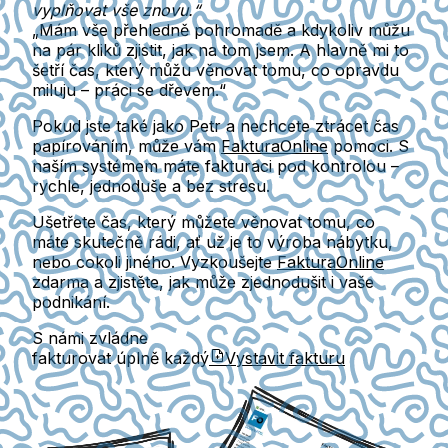
vyplňovat vše znovu.“
„Mám vše přehledně pohromadě a kdykoliv můžu
na pár kliků zjistit, jak na tom jsem. A hlavně mi to
šetří čas, který můžu věnovat tomu, co opravdu
miluju – práci se dřevem.“
Pokud jste také jako Petr a nechcete ztrácet čas
papírováním, může vám
FakturaOnline
pomoci. S
naším systémem máte fakturaci pod kontrolou –
rychle, jednoduše a bez stresu.
Ušetřete čas, který můžete věnovat tomu, co
máte skutečně rádi, ať už je to výroba nábytku,
nebo cokoli jiného. Vyzkoušejte
FakturaOnline
zdarma a zjistěte, jak může zjednodušit i vaše
podnikání.
S námi zvládne
fakturovat úplně každý
Vystavit fakturu