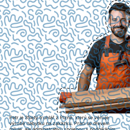
Petr je 35letý truhlář z Plzně, který se věnuje
výrobě nábytku na zakázku. Práci se dřevem
miluje, ale administrativu spojenou s podnikáním