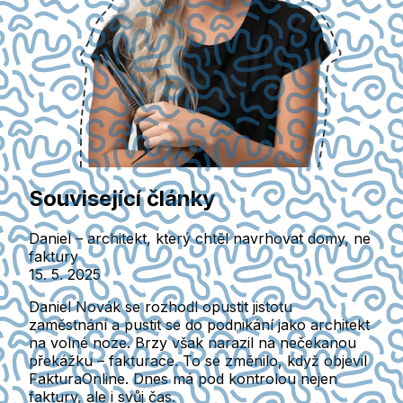
Související články
Daniel – architekt, který chtěl navrhovat domy, ne
faktury
15. 5. 2025
Daniel Novák se rozhodl opustit jistotu
zaměstnání a pustit se do podnikání jako architekt
na volné noze. Brzy však narazil na nečekanou
překážku – fakturace. To se změnilo, když objevil
FakturaOnline. Dnes má pod kontrolou nejen
faktury, ale i svůj čas.