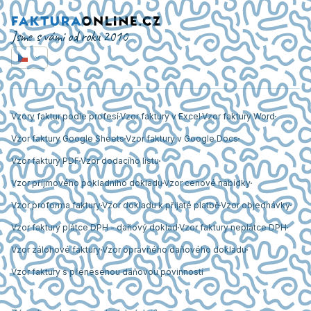
Jsme s vámi od roku 2010
Vzory faktur podle profesí
Vzor faktury v Excel
Vzor faktury Word
Vzor faktury Google Sheets
Vzor faktury v Google Docs
Vzor faktury PDF
Vzor dodacího listu
Vzor příjmového pokladního dokladu
Vzor cenové nabídky
Vzor proforma faktury
Vzor dokladu k přijaté platbě
Vzor objednávky
Vzor faktury plátce DPH - daňový doklad
Vzor faktury neplátce DPH
Vzor zálohové faktury
Vzor opravného daňového dokladu
Vzor faktury s přenesenou daňovou povinností