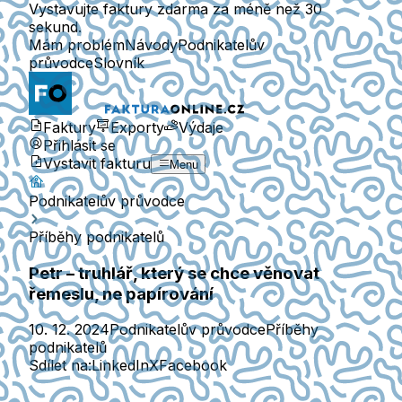
Vystavujte faktury zdarma za méně než 30
sekund.
Mám problém
Návody
Podnikatelův
průvodce
Slovník
Faktury
Exporty
Výdaje
Přihlásit se
Vystavit fakturu
Menu
Podnikatelův průvodce
Příběhy podnikatelů
Petr – truhlář, který se chce věnovat
řemeslu, ne papírování
10. 12. 2024
Podnikatelův průvodce
Příběhy
podnikatelů
Sdílet na:
LinkedIn
X
Facebook