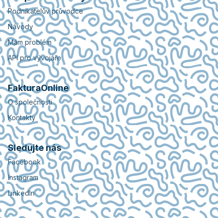
Podnikatelův průvodce
Návody
Mám problém
API pro vývojáře
FakturaOnline
O společnosti
Kontakty
Sledujte nás
Facebook
Instagram
LinkedIn