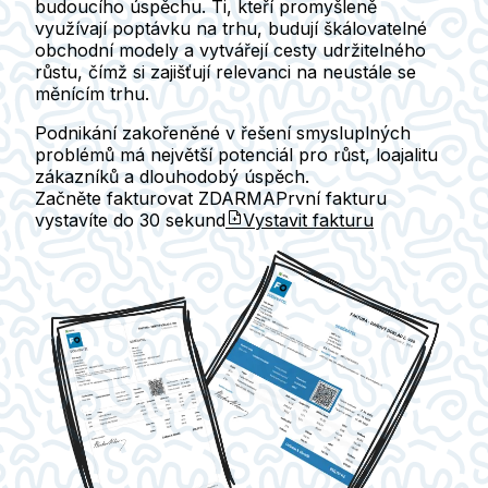
budoucího úspěchu. Ti, kteří promyšleně
využívají poptávku na trhu, budují škálovatelné
obchodní modely a vytvářejí cesty udržitelného
růstu, čímž si zajišťují relevanci na neustále se
měnícím trhu.
Podnikání zakořeněné v řešení smysluplných
problémů má největší potenciál pro růst, loajalitu
zákazníků a dlouhodobý úspěch.
Začněte fakturovat ZDARMA
První fakturu
vystavíte do
30 sekund
Vystavit fakturu