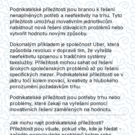
Podnikatelské příležitosti jsou branou k řešení
nenaplněných potřeb a neefektivity na trhu. Tyto
příležitosti umožňují inovativním jednotlivcům
nabídnout nová řešení stávajících problémů nebo
vytvořit hodnotu novými způsoby.
Dokonalým příkladem je společnost Uber, která
způsobila revoluci v dopravě tím, že vyřešila
neefektivitu spojenou s tradičními systémy
taxislužby. Příležitosti mohou sahat od řešení
širokých společenských problémů až po řešení
specifických mezer. Podnikatelské příležitosti se v
jádru točí kolem inovací, kreativity a hlubokého
porozumění požadavkům trhu.
Podnikatelské příležitosti jsou potřeby trhu nebo
problémy, které čekají na vyřešení pomocí
inovativních řešení zaměřených na hodnotu.
Jak mohu najít podnikatelské příležitosti?
Příležitosti jsou všude, pokud víte, kde je hledat -
začněte pozorováním problémů kolem sebe.