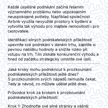
Každé úspěšné podnikání začíná řešením
významného problému nebo uspokojením
neuspokojené potřeby. Například společnost
Airbnb využila nevyužité prostory k bydlení a
vytvořila tak výhodu pro majitele nemovitostí i pro
cestovatele.
Identifikací silných podnikatelských příležitostí
upevníte své podnikání v daném trhu, zajistíte si
pevnou nabídku hodnoty a snížíte riziko při
vstupu na trh. Tím získáte konkurenční výhodu a
hned od začátku strategicky umístíte své úsilí.
Jaké kroky mohu podniknout k prozkoumání
podnikatelských příležitostí ještě dnes?
S prozkoumáním svých nápadů nemusíte čekat.
Tady je návod, co můžete udělat ještě dnes.
Průvodce krok za krokem k prozkoumání
podnikatelských příležitostí:
Krok 1: Zhodnoťte své silné stránky a vášně: