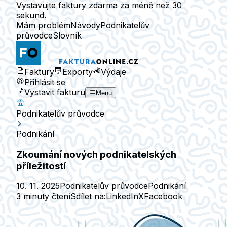
Vystavujte faktury zdarma za méně než 30
sekund.
Mám problém
Návody
Podnikatelův
průvodce
Slovník
Faktury
Exporty
Výdaje
Přihlásit se
Vystavit fakturu
Menu
Podnikatelův průvodce
Podnikání
Zkoumání nových podnikatelských
příležitostí
10. 11. 2025
Podnikatelův průvodce
Podnikání
3 minuty čtení
Sdílet na:
LinkedIn
X
Facebook