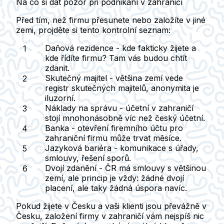
Na co si dát pozor při podnikání v zahraničí
Před tím, než firmu přesunete nebo založíte v jiné
zemi, projděte si tento kontrolní seznam:
Daňová rezidence
- kde fakticky žijete a
kde řídíte firmu? Tam vás budou chtít
zdanit.
Skutečný majitel
- většina zemí vede
registr skutečných majitelů, anonymita je
iluzorní.
Náklady na správu
- účetní v zahraničí
stojí mnohonásobně víc než český účetní.
Banka
- otevření firemního účtu pro
zahraniční firmu může trvat měsíce.
Jazyková bariéra
- komunikace s úřady,
smlouvy, řešení sporů.
Dvojí zdanění
- ČR má smlouvy s většinou
zemí, ale princip je vždy: žádné dvojí
placení, ale taky žádná úspora navíc.
Pokud žijete v Česku a vaši klienti jsou převážně v
Česku, založení firmy v zahraničí vám nejspíš nic