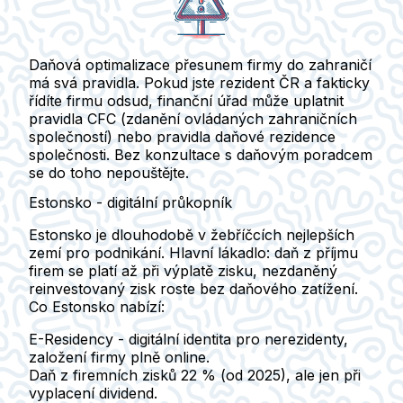
Daňová optimalizace přesunem firmy do zahraničí
má svá pravidla. Pokud jste rezident ČR a fakticky
řídíte firmu odsud, finanční úřad může uplatnit
pravidla CFC
(zdanění ovládaných zahraničních
společností) nebo pravidla daňové rezidence
společnosti. Bez konzultace s daňovým poradcem
se do toho nepouštějte.
Estonsko - digitální průkopník
Estonsko je dlouhodobě v žebříčcích nejlepších
zemí pro podnikání. Hlavní lákadlo:
daň z příjmu
firem se platí až při výplatě zisku
, nezdaněný
reinvestovaný zisk roste bez daňového zatížení.
Co Estonsko nabízí:
E-Residency - digitální identita pro nerezidenty,
založení firmy plně online.
Daň z firemních zisků 22 % (od 2025), ale jen při
vyplacení dividend.