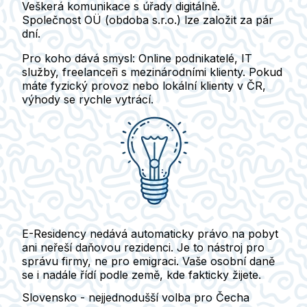
Veškerá komunikace s úřady digitálně.
Společnost OÜ (obdoba s.r.o.) lze založit za pár
dní.
Pro koho dává smysl:
Online podnikatelé, IT
služby, freelanceři s mezinárodními klienty. Pokud
máte fyzický provoz nebo lokální klienty v ČR,
výhody se rychle vytrácí.
E-Residency nedává automaticky právo na pobyt
ani neřeší daňovou rezidenci.
Je to nástroj pro
správu firmy, ne pro emigraci. Vaše osobní daně
se i nadále řídí podle země, kde fakticky žijete.
Slovensko - nejjednodušší volba pro Čecha