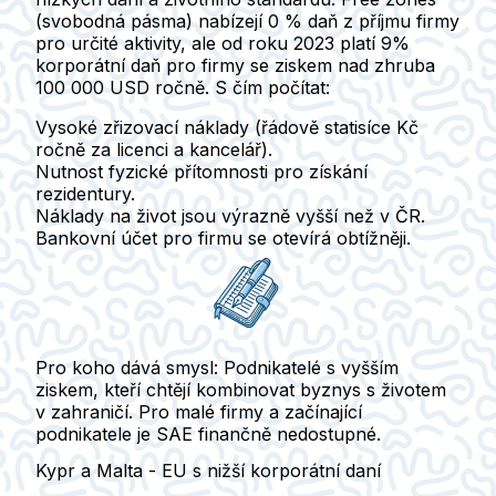
(svobodná pásma) nabízejí 0 % daň z příjmu firmy
pro určité aktivity, ale od roku 2023 platí 9%
korporátní daň pro firmy se ziskem nad zhruba
100 000 USD ročně.
S čím počítat:
Vysoké zřizovací náklady
(řádově statisíce Kč
ročně za licenci a kancelář).
Nutnost fyzické přítomnosti pro získání
rezidentury.
Náklady na život jsou výrazně vyšší než v ČR.
Bankovní účet pro firmu se otevírá obtížněji.
Pro koho dává smysl:
Podnikatelé s vyšším
ziskem, kteří chtějí kombinovat byznys s životem
v zahraničí. Pro malé firmy a začínající
podnikatele je SAE finančně nedostupné.
Kypr a Malta - EU s nižší korporátní daní