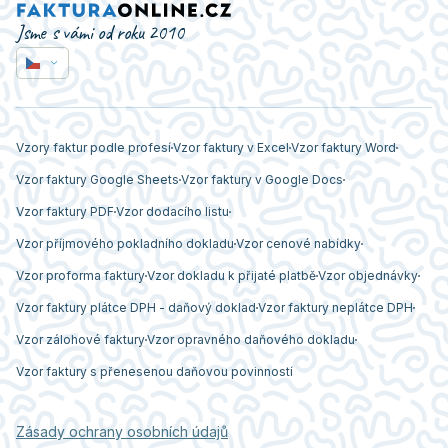
Jsme s vámi od roku 2010
Vzory faktur podle profesí
Vzor faktury v Excel
Vzor faktury Word
Vzor faktury Google Sheets
Vzor faktury v Google Docs
Vzor faktury PDF
Vzor dodacího listu
Vzor příjmového pokladního dokladu
Vzor cenové nabídky
Vzor proforma faktury
Vzor dokladu k přijaté platbě
Vzor objednávky
Vzor faktury plátce DPH - daňový doklad
Vzor faktury neplátce DPH
Vzor zálohové faktury
Vzor opravného daňového dokladu
Vzor faktury s přenesenou daňovou povinností
Zásady ochrany osobních údajů