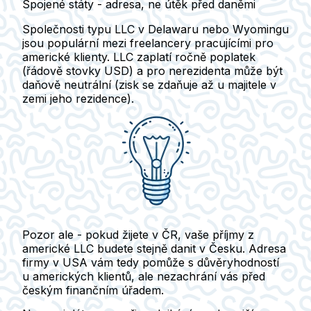
Spojené státy - adresa, ne útěk před daněmi
Společnosti typu LLC v Delawaru nebo Wyomingu
jsou populární mezi freelancery pracujícími pro
americké klienty.
LLC zaplatí ročně poplatek
(řádově stovky USD) a pro nerezidenta může být
daňově neutrální (zisk se zdaňuje až u majitele v
zemi jeho rezidence).
Pozor ale - pokud žijete v ČR, vaše příjmy z
americké LLC budete stejně danit v Česku
. Adresa
firmy v USA vám tedy pomůže s důvěryhodností
u amerických klientů, ale nezachrání vás před
českým finančním úřadem.