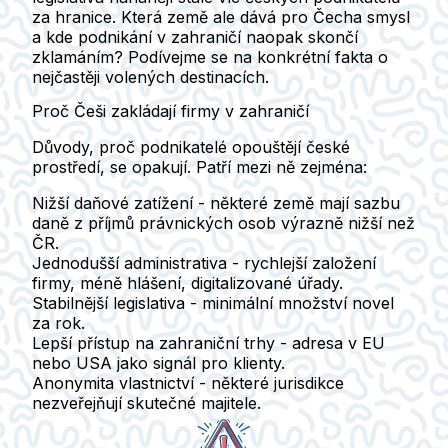
za hranice. Která země ale dává pro Čecha smysl
a kde podnikání v zahraničí naopak skončí
zklamáním? Podívejme se na konkrétní fakta o
nejčastěji volených destinacích.
Proč Češi zakládají firmy v zahraničí
Důvody, proč podnikatelé opouštějí české
prostředí, se opakují. Patří mezi ně zejména:
Nižší daňové zatížení
- některé země mají sazbu
daně z příjmů právnických osob výrazně nižší než
ČR.
Jednodušší administrativa
- rychlejší založení
firmy, méně hlášení, digitalizované úřady.
Stabilnější legislativa
- minimální množství novel
za rok.
Lepší přístup na zahraniční trhy
- adresa v EU
nebo USA jako signál pro klienty.
Anonymita vlastnictví
- některé jurisdikce
nezveřejňují skutečné majitele.