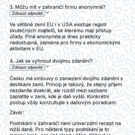
3. Můžu mít v zahraničí firmu anonymně?
Zobrazit odpověď
Ve většině zemí EU i v USA existuje registr
skutečných majitelů, ke kterému mají přístup
úřady. Plná anonymita je dnes prakticky
nedostupná, zejména pro firmy s ekonomickými
aktivitami v EU.
4. Jak se vyhnout dvojímu zdanění?
Zobrazit odpověď
Česko má smlouvy o zamezení dvojího zdanění s
desítkami zemí. Princip je takový, že stejný příjem
nezdaníte dvakrát, ale rozdíl mezi sazbami
zaplatíte v zemi, kde je daň vyšší. Konkrétní
postup vždy konzultujte s daňovým poradcem.
Závěr:
Podnikání v zahraničí není univerzální recept na
nižší daně. Pro některé typy podnikání je to