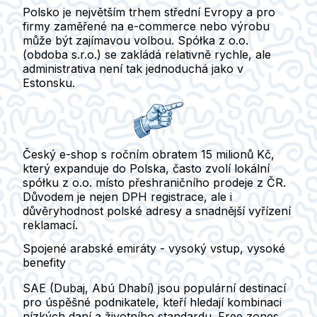
Polsko je největším trhem střední Evropy a pro
firmy zaměřené na e-commerce nebo výrobu
může být zajímavou volbou.
Spółka z o.o.
(obdoba s.r.o.) se zakládá relativně rychle, ale
administrativa není tak jednoduchá jako v
Estonsku.
Český e-shop s ročním obratem 15 milionů Kč,
který expanduje do Polska, často zvolí lokální
spółku z o.o. místo přeshraničního prodeje z ČR.
Důvodem je nejen DPH registrace, ale i
důvěryhodnost polské adresy a snadnější vyřízení
reklamací.
Spojené arabské emiráty - vysoký vstup, vysoké
benefity
SAE (Dubaj, Abú Dhabí)
jsou populární destinací
pro úspěšné podnikatele, kteří hledají kombinaci
nízkých daní a životního standardu
. Free zones