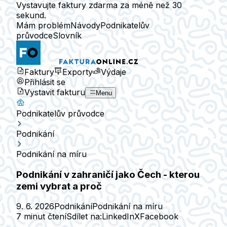
Vystavujte faktury zdarma za méně než 30
sekund.
Mám problém
Návody
Podnikatelův
průvodce
Slovník
Faktury
Exporty
Výdaje
Přihlásit se
Vystavit fakturu
Menu
Podnikatelův průvodce
Podnikání
Podnikání na míru
Podnikání v zahraničí jako Čech - kterou
zemi vybrat a proč
9. 6. 2026
Podnikání
Podnikání na míru
7 minut čtení
Sdílet na:
LinkedIn
X
Facebook