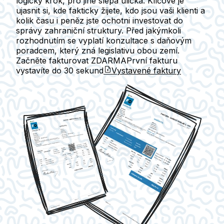
logický krok, pro jiné slepá ulička. Klíčové je
ujasnit si, kde fakticky žijete, kdo jsou vaši klienti a
kolik času i peněz jste ochotni investovat do
správy zahraniční struktury. Před jakýmkoli
rozhodnutím se vyplatí konzultace s daňovým
poradcem, který zná legislativu obou zemí.
Začněte fakturovat ZDARMA
První fakturu
vystavíte do
30 sekund
Vystavené faktury