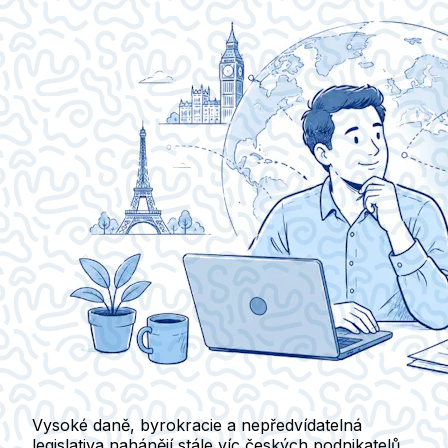
Vysoké daně, byrokracie a nepředvídatelná
legislativa nahánějí stále víc českých podnikatelů