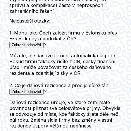
správu a komplikace) často v neprospěch
zahraničního řešení.
Nejčastější otázky:
1. Mohu jako Čech založit firmu v Estonsku přes
E-Residency a podnikat z ČR?
Zobrazit odpověď
Můžete, ale daňově to není automatická úspora.
Pokud firmu fakticky řídíte z ČR, český finanční
úřad ji může považovat za českého daňového
rezidenta a zdanit její zisky v ČR.
2. Co je daňová rezidence a proč je důležitá?
Zobrazit odpověď
Daňová rezidence určuje, ve které zemi máte
povinnost přiznat své celosvětové příjmy. Obvykle
se odvozuje od místa, kde fakticky žijete déle než
půl roku. Změna sídla firmy bez změny vlastní
rezidence úspory většinou nepřinese.