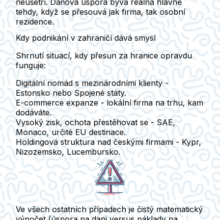
neušetří.
Daňová úspora bývá reálná hlavně
tehdy, když se přesouvá jak firma, tak osobní
rezidence.
Kdy podnikání v zahraničí dává smysl
Shrnutí situací, kdy přesun za hranice opravdu
funguje:
Digitální nomád s mezinárodními klienty
-
Estonsko nebo Spojené státy.
E-commerce expanze
- lokální firma na trhu, kam
dodáváte.
Vysoký zisk, ochota přestěhovat se
- SAE,
Monaco, určité EU destinace.
Holdingová struktura nad českými firmami
- Kypr,
Nizozemsko, Lucembursko.
Ve všech ostatních případech je čistý matematický
výpočet
(úspora na dani versus náklady na