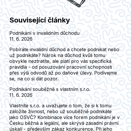
Související články
Podnikání v invalidním důchodu
11. 6. 2026
Pobíráte invalidní důchod a chcete podnikat nebo
už podnikáte? Nárok na důchod kvůli tomu
obvykle neztratíte, ale platí pro vás specifická
pravidla - od posuzování pracovní schopnosti
přes výši odvodů až po daňové úlevy. Podívejme
se, na co si dát pozor.
Podnikání souběžně s vlastním s.r.o.
11. 6. 2026
Vlastníte s.r.o. a uvažujete o tom, že si k tomu
založíte živnost, nebo už souběžně podnikáte
jako OSVČ? Kombinace více forem podnikání je v
Česku běžná a legální, ale skrývá zásadní právní
úskalí - především zákaz konkurence. Při jeho