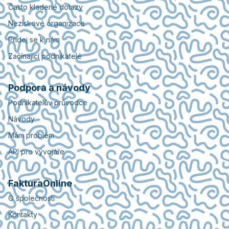
Často kladené dotazy
Neziskové organizace
Přidej se k nám
Začínající podnikatelé
Podpora a návody
Podnikatelův průvodce
Návody
Mám problém
API pro vývojáře
FakturaOnline
O společnosti
Kontakty