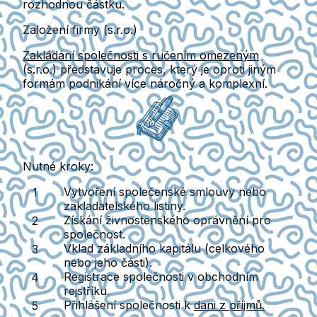
rozhodnou částku.
Založení firmy (s.r.o.)
Zakládání společnosti s ručením omezeným
(s.r.o.) představuje proces, který je oproti jiným
formám podnikání
více náročný a komplexní
.
Nutné kroky:
Vytvoření
společenské smlouvy
nebo
zakladatelského listiny
.
Získání živnostenského oprávnění
pro
společnost.
Vklad základního kapitálu
(celkového
nebo jeho části).
Registrace společnosti v
obchodním
rejstříku
.
Přihlášení společnosti k
dani z příjmů.