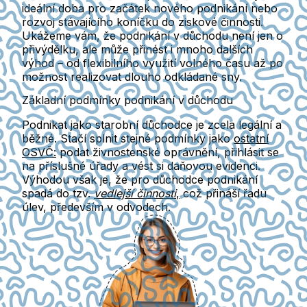
ideální doba pro začátek nového podnikání nebo
rozvoj stávajícího koníčku do ziskové činnosti.
Ukážeme vám, že podnikání v důchodu není jen o
přivýdělku, ale může přinést i mnoho dalších
výhod – od flexibilního využití volného času až po
možnost realizovat dlouho odkládané sny.
Základní podmínky podnikání v důchodu
Podnikat jako starobní důchodce je
zcela legální a
běžné
. Stačí splnit stejné podmínky jako
ostatní
OSVČ:
podat živnostenské oprávnění, přihlásit se
na příslušné úřady a vést si daňovou evidenci.
Výhodou však je, že pro důchodce podnikání
spadá do tzv.
vedlejší činnosti
,
což přináší řadu
úlev, především v odvodech.