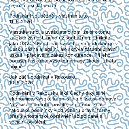
se, na co si dát pozor.
Podnikání souběžně s vlastním s.r.o.
11. 6. 2026
Vlastníte s.r.o. a uvažujete o tom, že si k tomu
založíte živnost, nebo už souběžně podnikáte
jako OSVČ? Kombinace více forem podnikání je v
Česku běžná a legální, ale skrývá zásadní právní
úskalí - především zákaz konkurence. Při jeho
porušení riskujete vysoké náhrady škody i ztrátu
příjmů.
Jak začít podnikat v Rakousku
10. 6. 2026
Podnikání v Rakousku láká Čechy díky silné
ekonomice, vysoké kupní síle a blízkosti domova.
Než se ale do toho pustíte, je potřeba znát
rakouské podmínky - od výběru právní formy
přes živnostenské oprávnění až po daně a
sociální pojištění.