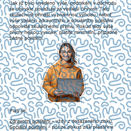
Jak již bylo uvedeno výše, podnikání v důchodu
se obvykle považuje za vedlejší činnost. Tato
skutečnost
přináší významnou výhodu
, neboť
výše vašeho zdravotního a sociálního pojištění
odpovídá skutečnému příjmu. Pokud tedy vaše
příjmy nejsou vysoké, platíte minimální, případně
žádné pojištění.
Platí se:
Zdravotní pojištění
– vždy z dosaženého zisku.
Sociální pojištění
– pouze pokud zisk přesáhne