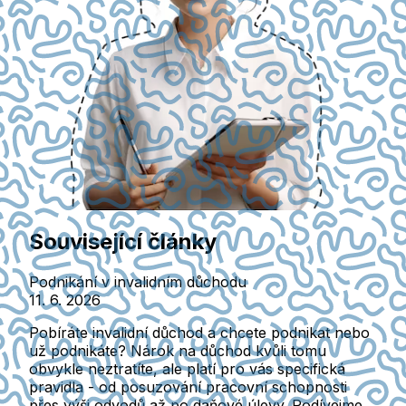
Související články
Podnikání v invalidním důchodu
11. 6. 2026
Pobíráte invalidní důchod a chcete podnikat nebo
už podnikáte? Nárok na důchod kvůli tomu
obvykle neztratíte, ale platí pro vás specifická
pravidla - od posuzování pracovní schopnosti
přes výši odvodů až po daňové úlevy. Podívejme