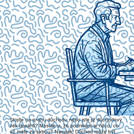
Stojíte na prahu důchodu nebo jste již důchodový
věk dosáhli? Myslíte si, že podnikání je něco, co
už máte za sebou? Naopak! Důchod může být