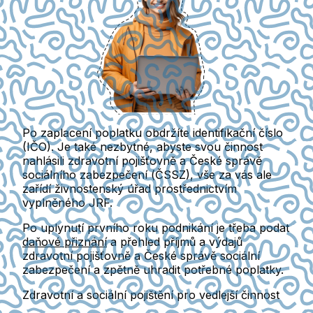
Po zaplacení poplatku obdržíte
identifikační číslo
(IČO).
Je také nezbytné, abyste svou činnost
nahlásili zdravotní pojišťovně a České správě
sociálního zabezpečení (ČSSZ), vše za vás ale
zařídí živnostenský úřad prostřednictvím
vyplněného JRF.
Po uplynutí prvního roku podnikání je třeba podat
daňové přiznání
a přehled příjmů a výdajů
zdravotní pojišťovně a České správě sociální
zabezpečení a
zpětně uhradit potřebné poplatky.
Zdravotní a sociální pojištění pro vedlejší činnost