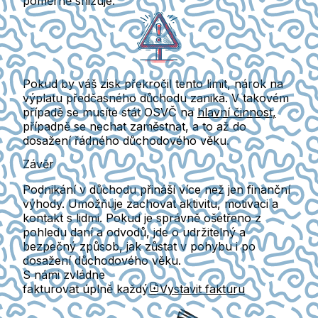
poměrně snižuje
.
Pokud by váš zisk překročil tento limit,
nárok na
výplatu předčasného důchodu zaniká
. V takovém
případě se musíte stát OSVČ
na
hlavní činnost
,
případně se
nechat zaměstnat
, a to až do
dosažení řádného důchodového věku.
Závěr
Podnikání v důchodu přináší
více než jen finanční
výhody.
Umožňuje zachovat aktivitu, motivaci a
kontakt s lidmi. Pokud je správně ošetřeno z
pohledu daní a odvodů, jde o udržitelný a
bezpečný způsob, jak zůstat v pohybu i po
dosažení důchodového věku.
S námi zvládne
fakturovat úplně každý
Vystavit fakturu