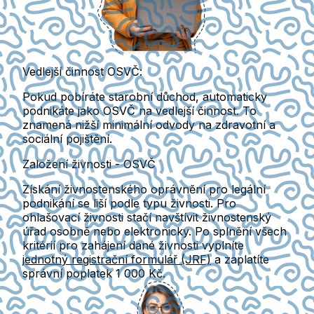
Vedlejší činnost OSVČ:
Pokud pobíráte starobní důchod,
automaticky
podnikáte jako OSVČ na vedlejší činnost.
To
znamená nižší minimální odvody na zdravotní a
sociální pojištění.
Založení živnosti - OSVČ
Získání živnostenského oprávnění pro legální
podnikání se liší podle typu živnosti. Pro
ohlašovací živnosti stačí navštívit živnostenský
úřad osobně nebo elektronicky. Po splnění všech
kritérií pro zahájení dané živnosti vyplníte
jednotný registrační formulář (JRF)
a zaplatíte
správní poplatek 1 000 Kč.