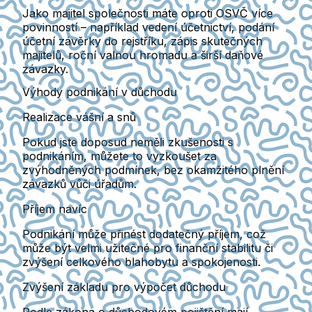
Jako majitel společnosti máte oproti OSVČ
více
povinností
– například vedení účetnictví, podání
účetní závěrky do rejstříku, zápis skutečných
majitelů, roční valnou hromadu a širší daňové
závazky.
Výhody podnikání v důchodu
Realizace vášní a snů
Pokud jste doposud neměli zkušenosti s
podnikáním, můžete to vyzkoušet za
zvýhodněných podmínek,
bez okamžitého plnění
závazků vůči úřadům.
Příjem navíc
Podnikání může
přinést dodatečný příjem
, což
může být velmi užitečné pro finanční stabilitu či
zvýšení celkového blahobytu a spokojenosti.
Zvýšení základu pro výpočet důchodu
Podle zákona o důchodovém pojištění mají