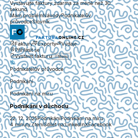
Vystavujte faktury zdarma za méně než 30
sekund.
Mám problém
Návody
Podnikatelův
průvodce
Slovník
Faktury
Exporty
Výdaje
Přihlásit se
Vystavit fakturu
Menu
Podnikatelův průvodce
Podnikání
Podnikání na míru
Podnikání v důchodu
22. 12. 2025
Podnikání
Podnikání na míru
4 minuty čtení
Sdílet na:
LinkedIn
X
Facebook