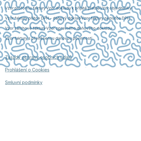
Vzor proforma faktury
Vzor dokladu k přijaté platbě
Vzor objednávky
Vzor faktury plátce DPH - daňový doklad
Vzor faktury neplátce DPH
Vzor zálohové faktury
Vzor opravného daňového dokladu
Vzor faktury s přenesenou daňovou povinností
Zásady ochrany osobních údajů
Prohlášení o Cookies
Smluvní podmínky