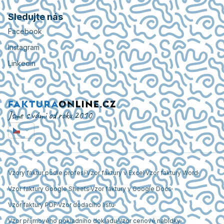
Sledujte nás
Facebook
Instagram
LinkedIn
Jsme s vámi od roku 2010
Vzory faktur podle profesí
Vzor faktury v Excel
Vzor faktury Word
Vzor faktury Google Sheets
Vzor faktury v Google Docs
Vzor faktury PDF
Vzor dodacího listu
Vzor příjmového pokladního dokladu
Vzor cenové nabídky