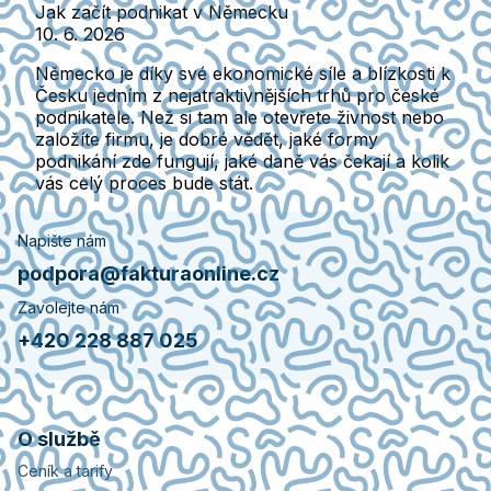
Jak začít podnikat v Německu
10. 6. 2026
Německo je díky své ekonomické síle a blízkosti k
Česku jedním z nejatraktivnějších trhů pro české
podnikatele. Než si tam ale otevřete živnost nebo
založíte firmu, je dobré vědět, jaké formy
podnikání zde fungují, jaké daně vás čekají a kolik
vás celý proces bude stát.
Napište nám
podpora@fakturaonline.cz
Zavolejte nám
+420 228 887 025
O službě
Ceník a tarify