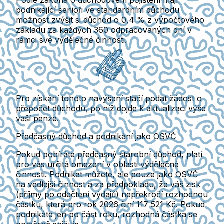
podnikající senioři ve standardním důchodu
možnost
zvýšit si důchod o 0,4 %
z výpočtového
základu za každých 360 odpracovaných dní v
rámci své výdělečné činnosti.
Pro získání tohoto navýšení stačí
podat žádost o
přepočet důchodu
, po níž dojde k aktualizaci výše
vaší penze.
Předčasný důchod a podnikání jako OSVČ
Pokud pobíráte
předčasný starobní důchod
, platí
pro vás
určitá omezení
v oblasti výdělečné
činnosti. Podnikat můžete, ale pouze jako OSVČ
na vedlejší činnost
a za předpokladu, že
váš zisk
(příjmy po odečtení výdajů) nepřekročí rozhodnou
částku
, která pro rok 2026 činí
117 521 Kč
. Pokud
podnikáte jen po část roku,
rozhodná částka se