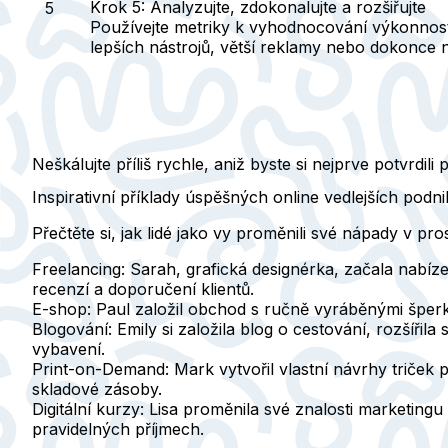
Krok 5: Analyzujte, zdokonalujte a rozšiřujte
Používejte metriky k vyhodnocování výkonnosti 
lepších nástrojů, větší reklamy nebo dokonce n
Neškálujte příliš rychle, aniž byste si nejprve potvrdi
Inspirativní příklady úspěšných online vedlejších podni
Přečtěte si, jak lidé jako vy proměnili své nápady v pro
Freelancing:
Sarah, grafická designérka, začala nabíze
recenzí a doporučení klientů.
E-shop:
Paul založil obchod s ručně vyráběnými šperky 
Blogování:
Emily si založila blog o cestování, rozšířil
vybavení.
Print-on-Demand:
Mark vytvořil vlastní návrhy triček
skladové zásoby.
Digitální kurzy:
Lisa proměnila své znalosti marketingu n
pravidelných příjmech.