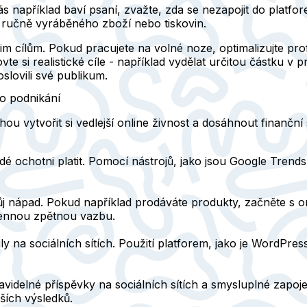
 například baví psaní, zvažte, zda se nezapojit do platfo
 ručně vyráběného zboží nebo tiskovin.
im cílům. Pokud pracujete na volné noze, optimalizujte pr
vte si realistické cíle - například vydělat určitou částku v 
slovili své publikum.
o podnikání
u vytvořit si vedlejší online živnost a dosáhnout finanční
lidé ochotni platit. Pomocí nástrojů, jako jsou Google Tren
ůj nápad. Pokud například prodáváte produkty, začněte s o
 cennou zpětnou vazbu.
y na sociálních sítích. Použití platforem, jako je WordPre
ravidelné příspěvky na sociálních sítích a smysluplné zapoj
jších výsledků.