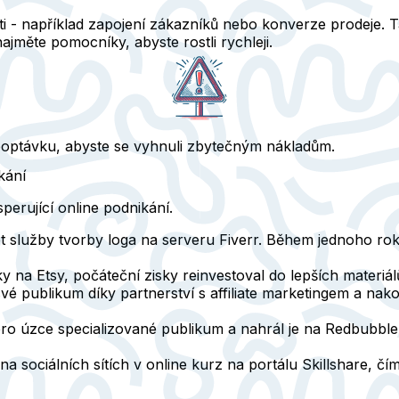
- například zapojení zákazníků nebo konverze prodeje. Tam
ajměte pomocníky, abyste rostli rychleji.
li poptávku, abyste se vyhnuli zbytečným nákladům.
kání
sperující online podnikání.
t služby tvorby loga na serveru Fiverr. Během jednoho rok
na Etsy, počáteční zisky reinvestoval do lepších materiálů
a své publikum díky partnerství s affiliate marketingem a na
 pro úzce specializované publikum a nahrál je na Redbubble
a sociálních sítích v online kurz na portálu Skillshare, čí