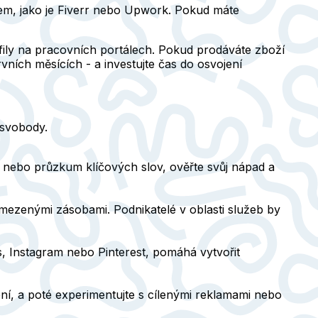
rem, jako je Fiverr nebo Upwork. Pokud máte
ofily na pracovních portálech. Pokud prodáváte zboží
prvních měsících - a investujte čas do osvojení
 svobody.
ds nebo průzkum klíčových slov, ověřte svůj nápad a
mezenými zásobami. Podnikatelé v oblasti služeb by
ss, Instagram nebo Pinterest, pomáhá vytvořit
ení, a poté experimentujte s cílenými reklamami nebo