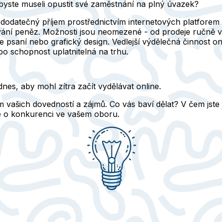
iž byste museli opustit své zaměstnání na plný úvazek?
skat dodatečný příjem prostřednictvím internetových platfo
vání peněz. Možnosti jsou neomezené - od prodeje ručně 
 psaní nebo grafický design. Vedlejší výdělečná činnost on
ebo schopnost uplatnitelná na trhu.
dnes, aby mohl zítra začít vydělávat online.
 vašich dovedností a zájmů. Co vás baví dělat? V čem jste 
ace o konkurenci ve vašem oboru.