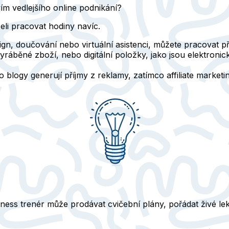
ím vedlejšího online podnikání?
seli pracovat hodiny navíc.
gn, doučování nebo virtuální asistenci, můžete pracovat přím
ráběné zboží, nebo digitální položky, jako jsou elektronick
blogy generují příjmy z reklamy, zatímco affiliate marke
fitness trenér může prodávat cvičební plány, pořádat živé l