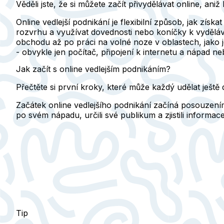
Věděli jste, že si můžete začít přivydělávat online, an
Online vedlejší podnikání je flexibilní způsob, jak zí
rozvrhu a využívat dovednosti nebo koníčky k vydělá
obchodu až po práci na volné noze v oblastech, jako je
- obvykle jen počítač, připojení k internetu a nápad n
Jak začít s online vedlejším podnikáním?
Přečtěte si první kroky, které může každý udělat ještě 
Začátek online vedlejšího podnikání začíná posouzením
po svém nápadu, určili své publikum a zjistili inform
Tip