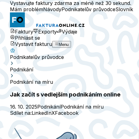
Vystavujte faktury zdarma za méně než 30 sekund.
Mám problém
Návody
Podnikatelův průvodce
Slovník
Faktury
Exporty
Výdaje
Přihlásit se
Vystavit fakturu
Menu
Podnikatelův průvodce
Podnikání
Podnikání na míru
Jak začít s vedlejším podnikáním online
16. 10. 2025
Podnikání
Podnikání na míru
Sdílet na:
LinkedIn
X
Facebook