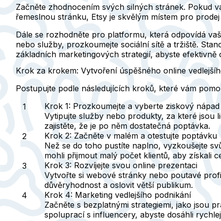
Začněte zhodnocením svých silných stránek. Pokud vás
řemeslnou stránku, Etsy je skvělým místem pro prodej
Dále se rozhodněte pro platformu, která odpovídá vaš
nebo služby, prozkoumejte sociální sítě a tržiště. Stano
základních marketingových strategií, abyste efektivně o
Krok za krokem: Vytvoření úspěšného online vedlejšíh
Postupujte podle následujících kroků, které vám pomoho
Krok 1: Prozkoumejte a vyberte ziskový nápad
Vytipujte služby nebo produkty, za které jsou 
zajistěte, že je po něm dostatečná poptávka.
Krok 2: Začněte v malém a otestujte poptávku
Než se do toho pustíte naplno, vyzkoušejte sv
mohli přijmout malý počet klientů, aby získali
Krok 3: Rozvíjejte svou online prezentaci
Vytvořte si webové stránky nebo poutavé profil
důvěryhodnost a oslovit větší publikum.
Krok 4: Marketing vedlejšího podnikání
Začněte s bezplatnými strategiemi, jako jsou p
spoluprací s influencery, abyste dosáhli rychle