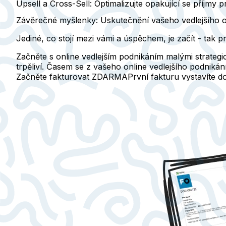
Upsell a Cross-Sell:
Optimalizujte opakující se příjmy 
Závěrečné myšlenky: Uskutečnění vašeho vedlejšího o
Jediné, co stojí mezi vámi a úspěchem, je začít - tak p
Začněte s online vedlejším podnikáním malými strategic
trpěliví. Časem se z vašeho online vedlejšího podniká
Začněte fakturovat ZDARMA
První fakturu vystavíte 