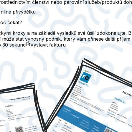
prostřednictvím členství nebo párování služeb/produktů do
nline přivýdělku
roč čekat?
kými kroky a na základě výsledků své úsilí zdokonalujte. B
ní může stát výnosný podnik, který vám přinese další příje
do
30 sekund
Vystavit fakturu