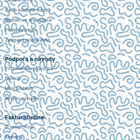
Často kladené dotazy
Neziskové organizace
Přidej se k nám
Začínající podnikatelé
Podpora a návody
Podnikatelův průvodce
Návody
Mám problém
API pro vývojáře
FakturaOnline
O společnosti
Kontakty