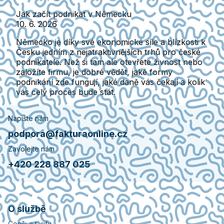
Jak začít podnikat v Německu
10. 6. 2026
Německo je díky své ekonomické síle a blízkosti k
Česku jedním z nejatraktivnějších trhů pro české
podnikatele. Než si tam ale otevřete živnost nebo
založíte firmu, je dobré vědět, jaké formy
podnikání zde fungují, jaké daně vás čekají a kolik
vás celý proces bude stát.
Napište nám
podpora@fakturaonline.cz
Zavolejte nám
+420 228 887 025
O službě
Ceník a tarify