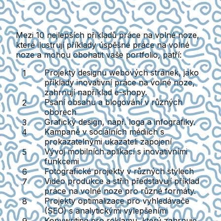
Mezi 10 nejlepších příkladů práce na volné noze,
které ilustrují příklady úspěšné práce na volné
noze a mohou obohatit vaše portfolio, patří:
Projekty designu webových stránek
, jako
příklady inovativní práce na volné noze,
zahrnují například e-shopy.
Psaní obsahu a blogování
v různých
oborech
Grafický design
, např. loga a infografiky.
Kampaně v sociálních médiích
s
prokazatelnými ukazateli zapojení
Vývoj mobilních aplikací
s inovativními
funkcemi
Fotografické projekty
v různých stylech
Video produkce a střih
představují příklad
práce na volné noze pro různé formáty.
Projekty optimalizace pro vyhledávače
(SEO)
s analytickými vylepšeními
Kopywriting pro reklamu
, který zahrnuje