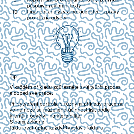
působivé reklamní texty
Finanční analýzy a poradenství
- zprávy
pro různá odvětví.
Tip
V každém příkladu zdůrazněte svůj tvůrčí proces
a dopad své práce.
Při vytváření portfolia s různými příklady práce na
volné noze se může jeho účinnost lišit podle
klientů a odvětví, na která cílíte.
S námi zvládne
fakturovat úplně každý
Vystavit fakturu