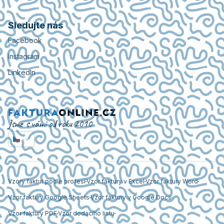
Sledujte nás
Facebook
Instagram
LinkedIn
Jsme s vámi od roku 2010
Vzory faktur podle profesí
Vzor faktury v Excel
Vzor faktury Word
Vzor faktury Google Sheets
Vzor faktury v Google Docs
Vzor faktury PDF
Vzor dodacího listu