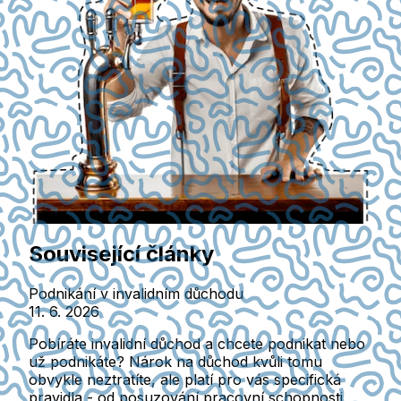
Související články
Podnikání v invalidním důchodu
11. 6. 2026
Pobíráte invalidní důchod a chcete podnikat nebo
už podnikáte? Nárok na důchod kvůli tomu
obvykle neztratíte, ale platí pro vás specifická
pravidla - od posuzování pracovní schopnosti