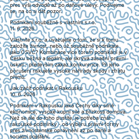
přes výši odvodů až po daňové úlevy. Podívejme
se, na co si dát pozor.
Podnikání souběžně s vlastním s.r.o.
11. 6. 2026
Vlastníte s.r.o. a uvažujete o tom, že si k tomu
založíte živnost, nebo už souběžně podnikáte
jako OSVČ? Kombinace více forem podnikání je v
Česku běžná a legální, ale skrývá zásadní právní
úskalí - především zákaz konkurence. Při jeho
porušení riskujete vysoké náhrady škody i ztrátu
příjmů.
Jak začít podnikat v Rakousku
10. 6. 2026
Podnikání v Rakousku láká Čechy díky silné
ekonomice, vysoké kupní síle a blízkosti domova.
Než se ale do toho pustíte, je potřeba znát
rakouské podmínky - od výběru právní formy
přes živnostenské oprávnění až po daně a
sociální pojištění.