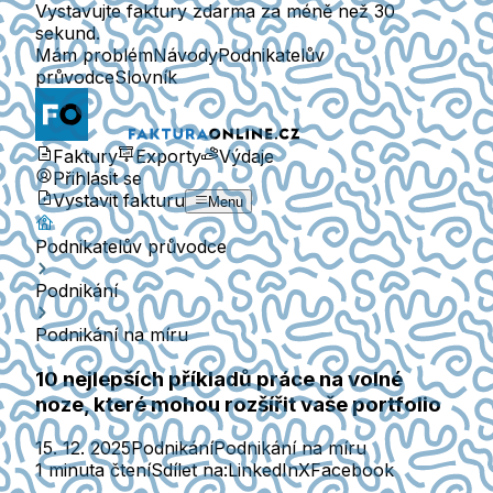
Vystavujte faktury zdarma za méně než 30
sekund.
Mám problém
Návody
Podnikatelův
průvodce
Slovník
Faktury
Exporty
Výdaje
Přihlásit se
Vystavit fakturu
Menu
Podnikatelův průvodce
Podnikání
Podnikání na míru
10 nejlepších příkladů práce na volné
noze, které mohou rozšířit vaše portfolio
15. 12. 2025
Podnikání
Podnikání na míru
1 minuta čtení
Sdílet na:
LinkedIn
X
Facebook