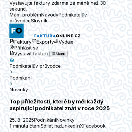
Vystavujte faktury zdarma za méně než 30
sekund.
Mám problém
Návody
Podnikatelův
průvodce
Slovník
Faktury
Exporty
Výdaje
Přihlásit se
Vystavit fakturu
Menu
Podnikatelův průvodce
Podnikání
Novinky
Top příležitosti, které by měl každý
aspirující podnikatel znát v roce 2025
25. 8. 2025
Podnikání
Novinky
1 minuta čtení
Sdílet na:
LinkedIn
X
Facebook