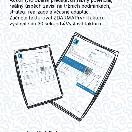
Ačkoli tyto oblasti představují slibný potenciál,
reálný úspěch závisí na tržních podmínkách,
strategii realizace a včasné adaptaci.
Začněte fakturovat ZDARMA
První fakturu
vystavíte do
30 sekund
Vystavit fakturu