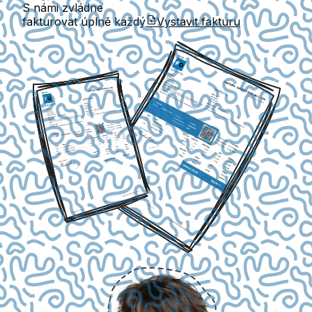
S námi zvládne
fakturovat úplně každý
Vystavit fakturu