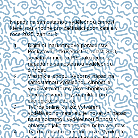
Nápady na samostatnou výdělečnou činnost,
které jsou vhodné pro začínající podnikatele v
roce 2025, zahrnují:
Digitální marketingové poradenství
:
Poskytování zkušeností v oblasti SEO,
sociálních médií a PPC jako jeden z
nápadů na samostatnou výdělečnou
činnost.
Vlastník e-shopu
: Výborný nápad na
samostatnou výdělečnou činnost je
využívat platformy jako Shopify pro
specializované trhy, například pro
ekologické produkty.
Tvůrce online kurzů
: Vytváření
vzdělávacího materiálu je inovativní nápad
na samostatnou výdělečnou činnost v
oblastech jako technologie nebo wellness.
Tvorba obsahu na volné noze
: Vynikněte
v psaní, designu nebo tvorbě videí jako