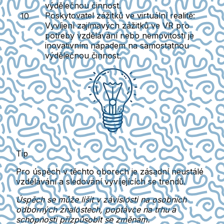
výdělečnou činnost.
Poskytovatel zážitků ve virtuální realitě
:
Vyvíjení zajímavých zážitků ve VR pro
potřeby vzdělávání nebo nemovitostí je
inovativním nápadem na samostatnou
výdělečnou činnost.
Tip
Pro úspěch v těchto oborech je zásadní neustálé
vzdělávání a sledování vyvíjejících se trendů.
Úspěch se může lišit v závislosti na osobních
odborných znalostech, poptávce na trhu a
schopnosti přizpůsobit se změnám.