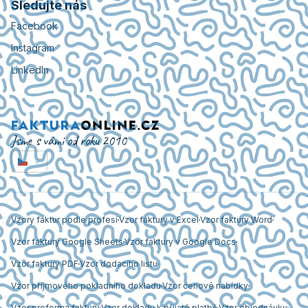
Sledujte nás
Facebook
Instagram
LinkedIn
Jsme s vámi od roku 2010
Vzory faktur podle profesí
Vzor faktury v Excel
Vzor faktury Word
Vzor faktury Google Sheets
Vzor faktury v Google Docs
Vzor faktury PDF
Vzor dodacího listu
Vzor příjmového pokladního dokladu
Vzor cenové nabídky
Vzor proforma faktury
Vzor dokladu k přijaté platbě
Vzor objednávky