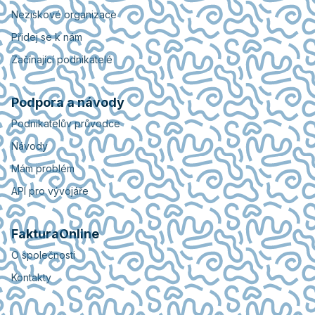
Neziskové organizace
Přidej se k nám
Začínající podnikatelé
Podpora a návody
Podnikatelův průvodce
Návody
Mám problém
API pro vývojáře
FakturaOnline
O společnosti
Kontakty