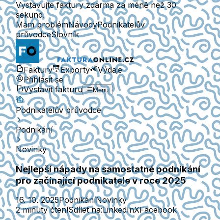
Vystavujte faktury zdarma za méně než 30
sekund.
Mám problém
Návody
Podnikatelův
průvodce
Slovník
Faktury
Exporty
Výdaje
Přihlásit se
Vystavit fakturu
Menu
Podnikatelův průvodce
Podnikání
Novinky
Nejlepší nápady na samostatné podnikání
pro začínající podnikatele v roce 2025
16. 10. 2025
Podnikání
Novinky
2 minuty čtení
Sdílet na:
LinkedIn
X
Facebook