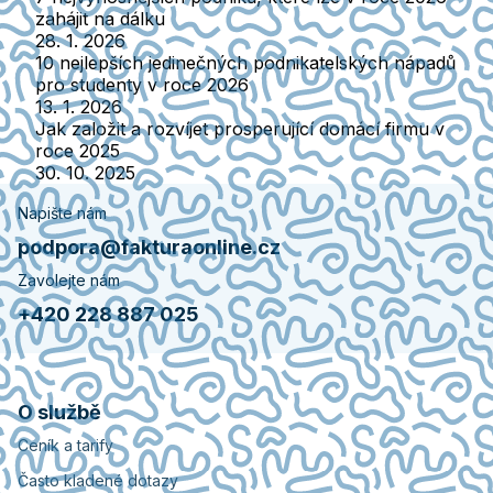
zahájit na dálku
28. 1. 2026
10 nejlepších jedinečných podnikatelských nápadů
pro studenty v roce 2026
13. 1. 2026
Jak založit a rozvíjet prosperující domácí firmu v
roce 2025
30. 10. 2025
Napište nám
podpora@fakturaonline.cz
Zavolejte nám
+420 228 887 025
O službě
Ceník a tarify
Často kladené dotazy