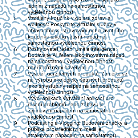
jedním z nápadů na samostatnou
výdělečnou činnost.
Vzdálený koučink v oblasti zdraví a
wellness
: Poskytujte virtuální služby v
oblasti fitness, stravování nebo životního
koučinku jako kreativní nápad na
samostatnou výdělečnou činnost.
Poskytovatel řešení umělé inteligence
:
Dodávejte AI řešení jako inovativní nápad
na samostatnou výdělečnou činnost
napříč různými odvětvími.
Vývojář udržitelných produktů
: Zaměřte se
na výrobu ekologicky šetrných produktů
jako smysluplný nápad na samostatnou
výdělečnou činnost.
Vývoj aplikací
: Vytváření aplikací pro
řešení problémů nebo zábavu je
zajímavým nápadem na samostatnou
výdělečnou činnost.
Podcasting a Vlogging
: Budování značky a
publika prostřednictvím médií je
atraktivním nápadem na samostatnou