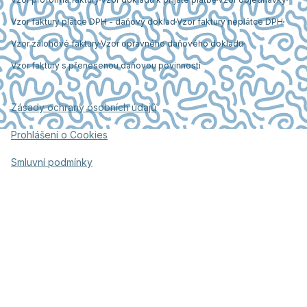
Vzor faktury plátce DPH - daňový doklad
Vzor faktury neplátce DPH
Vzor zálohové faktury
Vzor opravného daňového dokladu
Vzor faktury s přenesenou daňovou povinností
Zásady ochrany osobních údajů
Prohlášení o Cookies
Smluvní podmínky