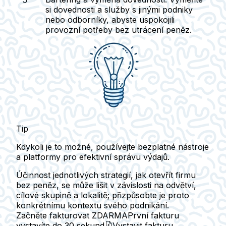
si dovednosti a služby s jinými podniky
nebo odborníky, abyste uspokojili
provozní potřeby bez utrácení peněz.
Tip
Kdykoli je to možné, používejte bezplatné nástroje
a platformy pro efektivní správu výdajů.
Účinnost jednotlivých strategií, jak otevřít firmu
bez peněz, se může lišit v závislosti na odvětví,
cílové skupině a lokalitě; přizpůsobte je proto
konkrétnímu kontextu svého podnikání.
Začněte fakturovat ZDARMA
První fakturu
vystavíte do
30 sekund
Vystavit fakturu