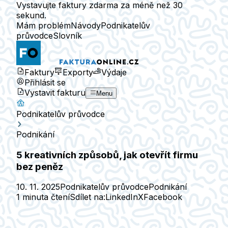
Vystavujte faktury zdarma za méně než 30
sekund.
Mám problém
Návody
Podnikatelův
průvodce
Slovník
Faktury
Exporty
Výdaje
Přihlásit se
Vystavit fakturu
Menu
Podnikatelův průvodce
Podnikání
5 kreativních způsobů, jak otevřít firmu
bez peněz
10. 11. 2025
Podnikatelův průvodce
Podnikání
1 minuta čtení
Sdílet na:
LinkedIn
X
Facebook