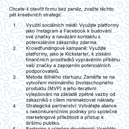
Chcete-li otevřít firmu bez peněz, zvažte těchto
pět kreativních strategií:
Využití sociálních médií:
Využijte platformy
jako Instagram a Facebook k budování
své značky a navázání kontaktu s
potenciálními zákazníky zdarma.
Krowdfundingové kampaně:
Využijte
platformy, jako je Kickstarter, k získání
finančních prostředků vyprávěním příběhu
vaší značky a zapojením potenciálních
podporovatelů.
Metoda štíhlého startupu:
Zaměřte se na
vytvoření minimálního životaschopného
produktu (MVP) a jeho iterativní
vylepšování na základě zpětné vazby od
zákazníků s cílem minimalizovat náklady.
Strategická partnerství:
Vytvářejte aliance
s nekonkurenčními podniky pro společné
marketingové příležitosti a přístup k
širšímu publiku.
Bartering a výměna dovedností:
Vyměňte