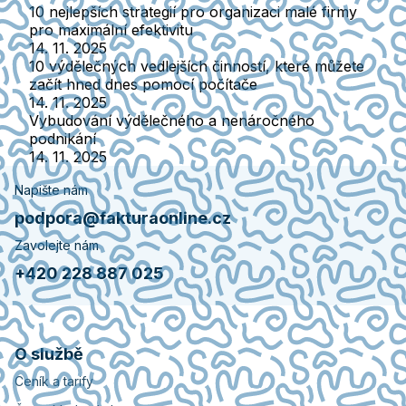
10 nejlepších strategií pro organizaci malé firmy
pro maximální efektivitu
14. 11. 2025
10 výdělečných vedlejších činností, které můžete
začít hned dnes pomocí počítače
14. 11. 2025
Vybudování výdělečného a nenáročného
podnikání
14. 11. 2025
Napište nám
podpora@fakturaonline.cz
Zavolejte nám
+420 228 887 025
O službě
Ceník a tarify