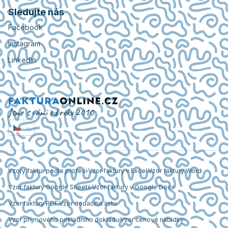
Sledujte nás
Facebook
Instagram
LinkedIn
Jsme s vámi od roku 2010
Vzory faktur podle profesí
Vzor faktury v Excel
Vzor faktury Word
Vzor faktury Google Sheets
Vzor faktury v Google Docs
Vzor faktury PDF
Vzor dodacího listu
Vzor příjmového pokladního dokladu
Vzor cenové nabídky