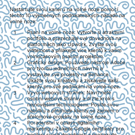
Nastartujte svou kariéru na volné noze pomocí
těchto 10 výjimečných podnikatelských nápadů na
volné noze:
Psaní na volné noze
: Vytvořte si atraktivní
portfolio a prezentujte své dovednosti na
platformách jako Upwork. Zvyšte svou
viditelnost a přilákejte více klientů k vašim
volnočasovým psacím projektům.
Grafický design
: Používejte nástroje Adobe
pro tvorbu jedinečných návrhů a
vystavujte své projekty na Behance.
Ukažte svou kreativitu a získávejte další
klienty pro své podnikání na volné noze.
Vývoj webových stránek
: Navrhněte
osobní webové stránky a držte krok s
nejnovějšími technologiemi. Posilte svou
nabídku a přitahujte klienty se zájmem o
přelomové projekty na volné noze.
Poradenství v oblasti digitálního
marketingu
: Získejte Google certifikáty pro
posílení svých dovedností a prokazujte