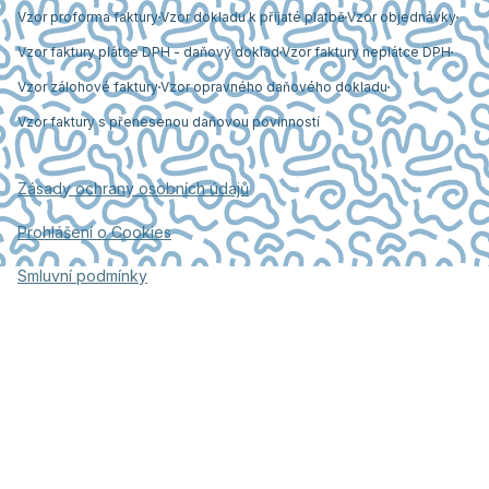
Vzor proforma faktury
Vzor dokladu k přijaté platbě
Vzor objednávky
Vzor faktury plátce DPH - daňový doklad
Vzor faktury neplátce DPH
Vzor zálohové faktury
Vzor opravného daňového dokladu
Vzor faktury s přenesenou daňovou povinností
Zásady ochrany osobních údajů
Prohlášení o Cookies
Smluvní podmínky