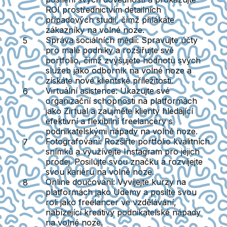
ROI prostřednictvím detailních
případových studií, čímž přilákáte
zákazníky na volné noze.
Správa sociálních médií
: Spravujte účty
pro malé podniky a rozšiřujte své
portfolio, čímž zvyšujete hodnotu svých
služeb jako odborník na volné noze a
získáte nové klientské příležitosti.
Virtuální asistence
: Ukazujte své
organizační schopnosti na platformách
jako Zirtual a zaujměte klienty hledající
efektivní a flexibilní freelancery s
podnikatelskými nápady na volné noze.
Fotografování
: Rozšiřte portfolio kvalitních
snímků a využívejte Instagram pro jejich
prodej. Posilujte svou značku a rozvíjejte
svou kariéru na volné noze.
Online doučování
: Vyvíjejte kurzy na
platformách jako Udemy a posilte svou
roli jako freelancer ve vzdělávání,
nabízející kreativy podnikatelské nápady
na volné noze.