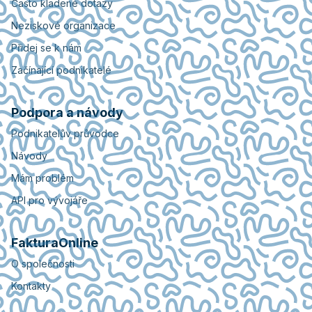
Často kladené dotazy
Neziskové organizace
Přidej se k nám
Začínající podnikatelé
Podpora a návody
Podnikatelův průvodce
Návody
Mám problém
API pro vývojáře
FakturaOnline
O společnosti
Kontakty