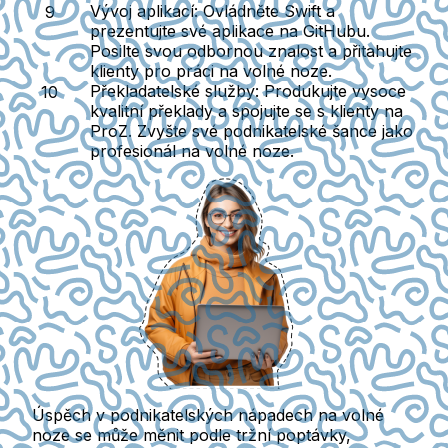
Vývoj aplikací
: Ovládněte Swift a
prezentujte své aplikace na GitHubu.
Posilte svou odbornou znalost a přitahujte
klienty pro práci na volné noze.
Překladatelské služby
: Produkujte vysoce
kvalitní překlady a spojujte se s klienty na
ProZ. Zvyšte své podnikatelské šance jako
profesionál na volné noze.
Úspěch v podnikatelských nápadech na volné
noze se může měnit podle tržní poptávky,