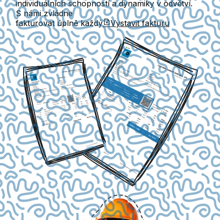
individuálních schopností a dynamiky v odvětví.
S námi zvládne
fakturovat úplně každý
Vystavit fakturu