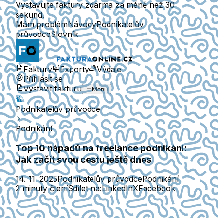
Vystavujte faktury zdarma za méně než 30
sekund.
Mám problém
Návody
Podnikatelův
průvodce
Slovník
Faktury
Exporty
Výdaje
Přihlásit se
Vystavit fakturu
Menu
Podnikatelův průvodce
Podnikání
Top 10 nápadů na freelance podnikání:
Jak začít svou cestu ještě dnes
14. 11. 2025
Podnikatelův průvodce
Podnikání
2 minuty čtení
Sdílet na:
LinkedIn
X
Facebook