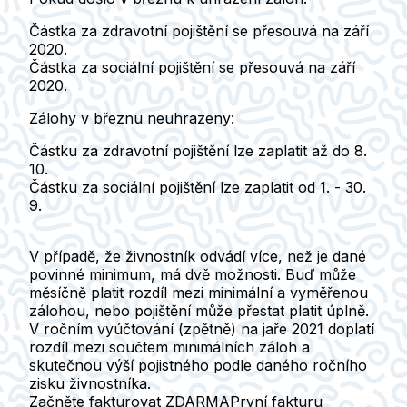
Částka za zdravotní pojištění se přesouvá na září
2020.
Částka za sociální pojištění se přesouvá na září
2020.
Zálohy v březnu neuhrazeny:
Částku za zdravotní pojištění lze zaplatit až do 8.
10.
Částku za sociální pojištění lze zaplatit od 1. - 30.
9.
V případě, že živnostník odvádí více, než je dané
povinné minimum, má dvě možnosti. Buď může
měsíčně platit rozdíl mezi minimální a vyměřenou
zálohou, nebo pojištění může přestat platit úplně.
V ročním vyúčtování (zpětně) na jaře 2021 doplatí
rozdíl mezi součtem minimálních záloh a
skutečnou výší pojistného podle daného ročního
zisku živnostníka.
Začněte fakturovat ZDARMA
První fakturu