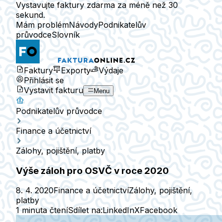
Vystavujte faktury zdarma za méně než 30
sekund.
Mám problém
Návody
Podnikatelův
průvodce
Slovník
Faktury
Exporty
Výdaje
Přihlásit se
Vystavit fakturu
Menu
Podnikatelův průvodce
Finance a účetnictví
Zálohy, pojištění, platby
Výše záloh pro OSVČ v roce 2020
8. 4. 2020
Finance a účetnictví
Zálohy, pojištění,
platby
1 minuta čtení
Sdílet na:
LinkedIn
X
Facebook