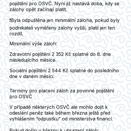
pojištění pro OSVČ. Nyní již nastává doba, kdy se
zálohy opět začínají platit.
❗️Byla odpuštěna jen minimální záloha, pokud byly
podnikateli vyměřeny zálohy vyšší, platil jen ten
rozdíl.
Minimální výše záloh:
Zdravotní pojištění
2 352 Kč splatné do 8. dne
následujícího měsíce.
Sociální pojištění
2 544 Kč splatné do posledního
dne v daném měsíci.
Termíny pro placení záloh za povinné pojištění
pro OSVČ
V případě některých OSVČ ale mohlo dojít k
odeslání peněz také během března ještě před
vyhlášením “odpustku” od ministerstva financí.
Pokud došlo v březnu k uhrazení záloh: