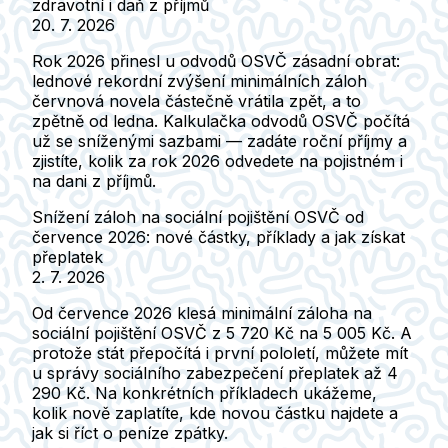
zdravotní i daň z příjmů
20. 7. 2026
Rok 2026 přinesl u odvodů OSVČ zásadní obrat:
lednové rekordní zvýšení minimálních záloh
červnová novela částečně vrátila zpět, a to
zpětně od ledna. Kalkulačka odvodů OSVČ počítá
už se sníženými sazbami — zadáte roční příjmy a
zjistíte, kolik za rok 2026 odvedete na pojistném i
na dani z příjmů.
Snížení záloh na sociální pojištění OSVČ od
července 2026: nové částky, příklady a jak získat
přeplatek
2. 7. 2026
Od července 2026 klesá minimální záloha na
sociální pojištění OSVČ z 5 720 Kč na 5 005 Kč. A
protože stát přepočítá i první pololetí, můžete mít
u správy sociálního zabezpečení přeplatek až 4
290 Kč. Na konkrétních příkladech ukážeme,
kolik nově zaplatíte, kde novou částku najdete a
jak si říct o peníze zpátky.