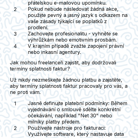
přátelskou e-mailovou upomínku.
Pokud nebude následovat žádná akce,
použijte pevný a jasný jazyk s odkazem na
vaše zásady týkající se poplatků z
prodlení.
Zachovejte profesionalitu - vyhněte se
výhrůžkám nebo emotivním prosbám.
V krajním případě zvažte zapojení právní
nebo inkasní agentury.
Jak mohou freelanceři zajistit, aby dodržovali
termíny splatnosti faktur?
Už nikdy nezmeškejte žádnou platbu a zajistěte,
aby termíny splatnosti faktur pracovaly pro vás, a
ne proti vám.
Jasně definujte platební podmínky:
Během
vyjednávání o smlouvě sdělte konkrétní
očekávání, například "Net 30" nebo
milníky platby předem.
Používejte nástroje pro fakturaci:
Využívejte software, který nastavuje data