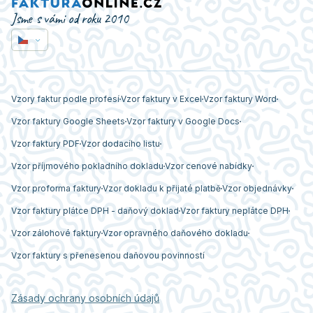
Jsme s vámi od roku 2010
Vzory faktur podle profesí
Vzor faktury v Excel
Vzor faktury Word
Vzor faktury Google Sheets
Vzor faktury v Google Docs
Vzor faktury PDF
Vzor dodacího listu
Vzor příjmového pokladního dokladu
Vzor cenové nabídky
Vzor proforma faktury
Vzor dokladu k přijaté platbě
Vzor objednávky
Vzor faktury plátce DPH - daňový doklad
Vzor faktury neplátce DPH
Vzor zálohové faktury
Vzor opravného daňového dokladu
Vzor faktury s přenesenou daňovou povinností
Zásady ochrany osobních údajů