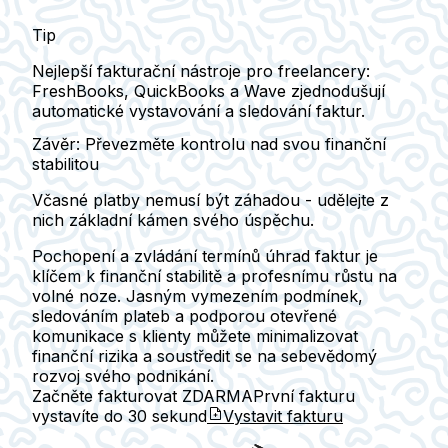
Tip
Nejlepší fakturační nástroje pro freelancery:
FreshBooks, QuickBooks a Wave zjednodušují
automatické vystavování a sledování faktur.
Závěr: Převezměte kontrolu nad svou finanční
stabilitou
Včasné platby nemusí být záhadou - udělejte z
nich základní kámen svého úspěchu.
Pochopení a zvládání termínů úhrad faktur je
klíčem k finanční stabilitě a profesnímu růstu na
volné noze. Jasným vymezením podmínek,
sledováním plateb a podporou otevřené
komunikace s klienty můžete minimalizovat
finanční rizika a soustředit se na sebevědomý
rozvoj svého podnikání.
Začněte fakturovat ZDARMA
První fakturu
vystavíte do
30 sekund
Vystavit fakturu