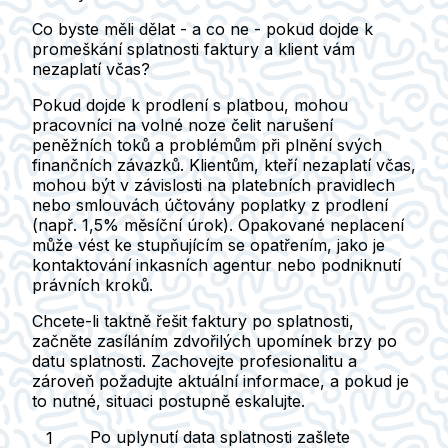
Co byste měli dělat - a co ne - pokud dojde k
promeškání splatnosti faktury a klient vám
nezaplatí včas?
Pokud dojde k prodlení s platbou, mohou
pracovníci na volné noze čelit narušení
peněžních toků a problémům při plnění svých
finančních závazků. Klientům, kteří nezaplatí včas,
mohou být v závislosti na platebních pravidlech
nebo smlouvách účtovány poplatky z prodlení
(např. 1,5% měsíční úrok). Opakované neplacení
může vést ke stupňujícím se opatřením, jako je
kontaktování inkasních agentur nebo podniknutí
právních kroků.
Chcete-li taktně řešit faktury po splatnosti,
začněte zasíláním zdvořilých upomínek brzy po
datu splatnosti. Zachovejte profesionalitu a
zároveň požadujte aktuální informace, a pokud je
to nutné, situaci postupně eskalujte.
Po uplynutí data splatnosti zašlete