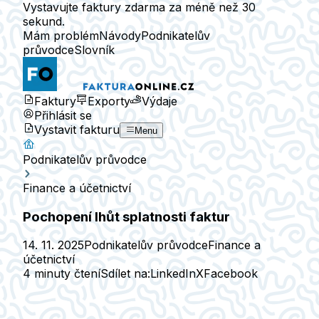
Vystavujte faktury zdarma za méně než 30
sekund.
Mám problém
Návody
Podnikatelův
průvodce
Slovník
Faktury
Exporty
Výdaje
Přihlásit se
Vystavit fakturu
Menu
Podnikatelův průvodce
Finance a účetnictví
Pochopení lhůt splatnosti faktur
14. 11. 2025
Podnikatelův průvodce
Finance a
účetnictví
4 minuty čtení
Sdílet na:
LinkedIn
X
Facebook