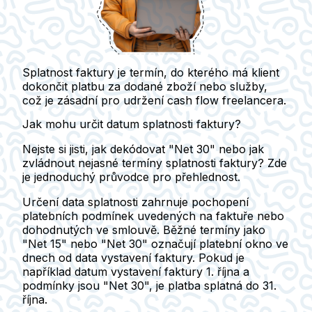
Splatnost faktury je termín, do kterého má klient
dokončit platbu za dodané zboží nebo služby,
což je zásadní pro udržení cash flow freelancera.
Jak mohu určit datum splatnosti faktury?
Nejste si jisti, jak dekódovat "Net 30" nebo jak
zvládnout nejasné termíny splatnosti faktury? Zde
je jednoduchý průvodce pro přehlednost.
Určení data splatnosti zahrnuje pochopení
platebních podmínek uvedených na faktuře nebo
dohodnutých ve smlouvě. Běžné termíny jako
"Net 15" nebo "Net 30" označují platební okno ve
dnech od data vystavení faktury. Pokud je
například datum vystavení faktury 1. října a
podmínky jsou "Net 30", je platba splatná do 31.
října.