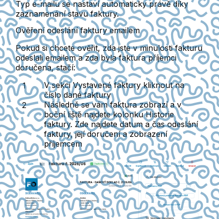
Typ e-mailu se nastaví automaticky právě díky
zaznamenání stavu faktury.
Ověření odeslání faktury emailem
Pokud si chcete ověřit, zda jste v minulosti fakturu
odeslali emailem a zda byla faktura příjemci
doručena, stačí:
V sekci
Vystavené faktury
kliknout na
číslo dané faktury
Následně se vám faktura zobrazí a v
boční liště najdete kolonku
Historie
faktury. Zde najdete datum a čas odeslání
faktury, její doručení a zobrazení
příjemcem