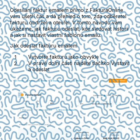
Odesílání faktur emailem přímo z FakturaOnline
vám ušetří čas a dá přehled o tom, zda odběratel
fakturu obdržel a otevřel. V tomto návodu vám
ukážeme, jak fakturu odeslat, kde sledovat historii
a jak si nastavit vlastní šablonu emailu.
Jak odeslat fakturu emailem
Vytvořte fakturu jako obvykle
V pravé dolní části najděte tlačítko
Vystavit
a odeslat