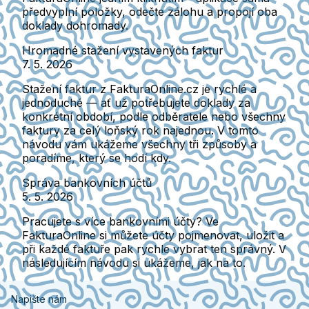
předvyplní položky, odečte zálohu a propojí oba
doklady dohromady.
Hromadné stažení vystavených faktur
7. 5. 2026
Stažení faktur z FakturaOnline.cz je rychlé a
jednoduché — ať už potřebujete doklady za
konkrétní období, podle odběratele nebo všechny
faktury za celý loňský rok najednou. V tomto
návodu vám ukážeme všechny tři způsoby a
poradíme, který se hodí kdy.
Správa bankovních účtů
5. 5. 2026
Pracujete s více bankovními účty? Ve
FakturaOnline si můžete účty pojmenovat, uložit a
při každé faktuře pak rychle vybrat ten správný. V
následujícím návodu si ukážeme, jak na to.
Napište nám