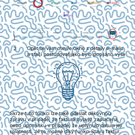
Opět se vám otevře okno s detaily e-mailu
a stačí postupovat jako bylo popsáno výše
Skrze tuto funkci lze také odeslat
děkovnou
zprávu
v případě, že faktura byla již zaplacena,
nebo
upomínku
v případě, že uplynulo datum její
splatnosti. Je to možné díky funkci Stavu faktur.