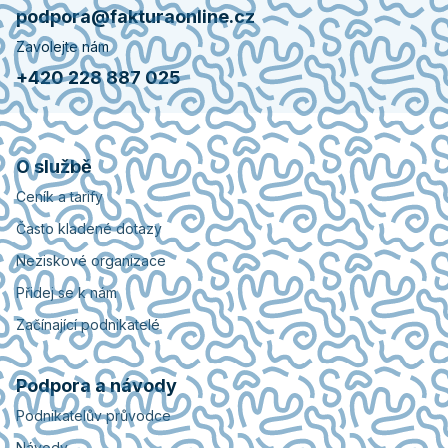
podpora@fakturaonline.cz
Zavolejte nám
+420 228 887 025
O službě
Ceník a tarify
Často kladené dotazy
Neziskové organizace
Přidej se k nám
Začínající podnikatelé
Podpora a návody
Podnikatelův průvodce
Návody