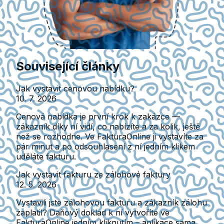
Související články
Jak vystavit cenovou nabídku?
10. 7. 2026
Cenová nabídka je první krok k zakázce —
zákazník díky ní vidí, co nabízíte a za kolik, ještě
než se rozhodne. Ve FakturaOnline ji vystavíte za
pár minut a po odsouhlasení z ní jedním klikem
uděláte fakturu.
Jak vystavit fakturu ze zálohové faktury
12. 5. 2026
Vystavili jste zálohovou fakturu a zákazník zálohu
zaplatil? Daňový doklad k ní vytvoříte ve
FakturaOnline jedním kliknutím – aplikace sama