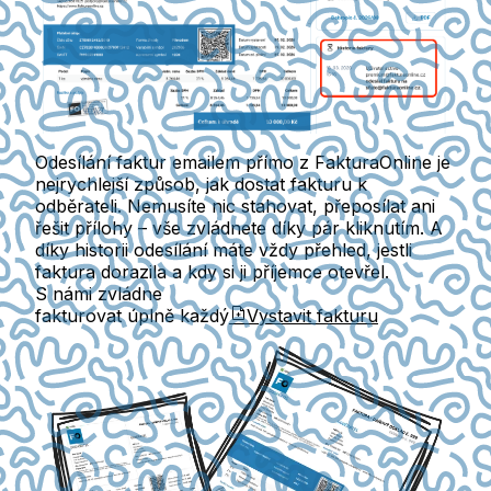
Odesílání faktur emailem přímo z FakturaOnline je
nejrychlejší způsob, jak dostat fakturu k
odběrateli. Nemusíte nic stahovat, přeposílat ani
řešit přílohy – vše zvládnete díky pár kliknutím. A
díky historii odesílání máte vždy přehled, jestli
faktura dorazila a kdy si ji příjemce otevřel.
S námi zvládne
fakturovat úplně každý
Vystavit fakturu