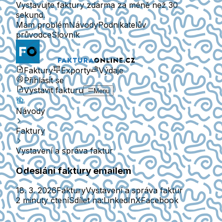
Vystavujte faktury zdarma za méně než 30
sekund.
Mám problém
Návody
Podnikatelův
průvodce
Slovník
Faktury
Exporty
Výdaje
Přihlásit se
Vystavit fakturu
Menu
Návody
Faktury
Vystavení a správa faktur
Odeslání faktury emailem
18. 3. 2026
Faktury
Vystavení a správa faktur
2 minuty čtení
Sdílet na:
LinkedIn
X
Facebook