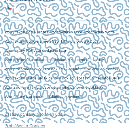
Vzory faktur podle profesí
Vzor faktury v Excel
Vzor faktury Word
Vzor faktury Google Sheets
Vzor faktury v Google Docs
Vzor faktury PDF
Vzor dodacího listu
Vzor příjmového pokladního dokladu
Vzor cenové nabídky
Vzor proforma faktury
Vzor dokladu k přijaté platbě
Vzor objednávky
Vzor faktury plátce DPH - daňový doklad
Vzor faktury neplátce DPH
Vzor zálohové faktury
Vzor opravného daňového dokladu
Vzor faktury s přenesenou daňovou povinností
Zásady ochrany osobních údajů
Prohlášení o Cookies