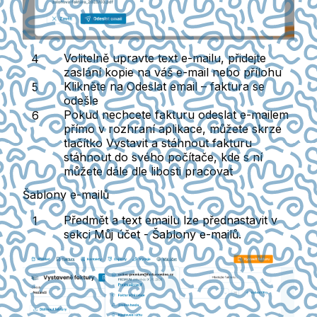
Volitelně upravte text e-mailu, přidejte
zaslání kopie na váš e-mail nebo přílohu
Klikněte na
Odeslat email
– faktura se
odešle
Pokud nechcete fakturu odeslat e-mailem
přímo v rozhraní aplikace, můžete skrze
tlačítko Vystavit a stáhnout fakturu
stáhnout do svého počítače, kde s ní
můžete dále dle libosti pracovat
Šablony e-mailů
Předmět a text emailu lze přednastavit v
sekci
Můj účet - Šablony e-mailů
.