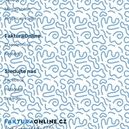
Mám problém
API pro vývojáře
FakturaOnline
O společnosti
Kontakty
Sledujte nás
Facebook
Instagram
LinkedIn
Jsme s vámi od roku 2010