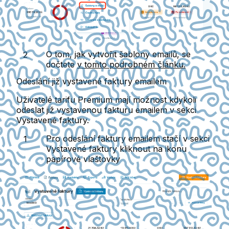
O tom, jak vytvořit šablony emailů, se
dočtete
v tomto podrobném článku.
Odeslání již vystavené faktury emailem
Uživatelé
tarifu Premium
mají možnost kdykoli
odeslat již vystavenou fakturu emailem v sekci
Vystavené faktury.
Pro odeslání faktury emailem stačí v sekci
Vystavené faktury kliknout na
ikonu
papírové vlaštovky