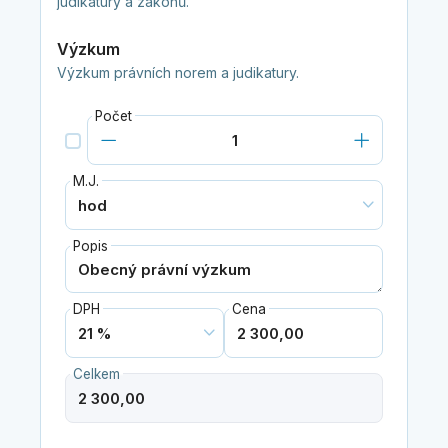
judikatury a zákonů.
Výzkum
Výzkum právních norem a judikatury.
Počet
M.J.
Popis
DPH
Cena
Celkem