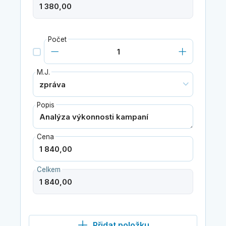
Počet
M.J.
Popis
Cena
Celkem
Přidat položku