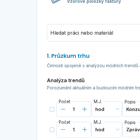
Vzorové položky faktury
Hledat práci nebo materiál
1. Průzkum trhu
Činnosti spojené s analýzou módních trendů 
Analýza trendů
Porozumění aktuálním a budoucím módním tr
Počet
M.J.
Popis
Počet
M.J.
Popis