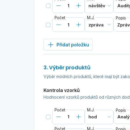
Počet
M.J.
Popis
Přidat položku
3. Výběr produktů
Výběr módních produktů, které mají být zak
Kontrola vzorků
Hodnocení vzorků produktů od různých doda
Počet
M.J.
Popis
Počet
M.J.
Popis