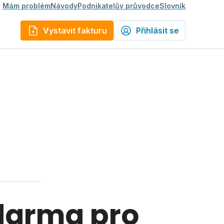
Mám problém
Návody
Podnikatelův průvodce
Slovník
Vystavit fakturu
Přihlásit se
zdarma pro