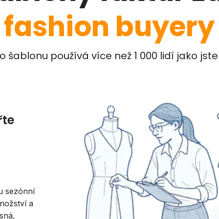
fashion buyery
o šablonu používá více než 1 000 lidí jako jste
řte
u sezónní
nožství a
asná,