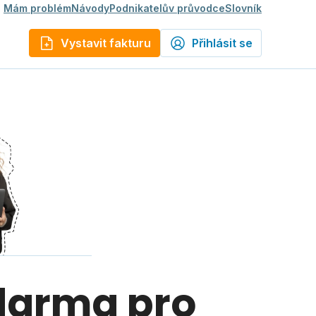
Mám problém
Návody
Podnikatelův průvodce
Slovník
Vystavit fakturu
Přihlásit se
zdarma pro