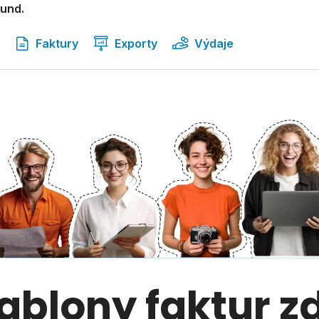
kund.
Faktury
Exporty
Výdaje
šablony faktur 