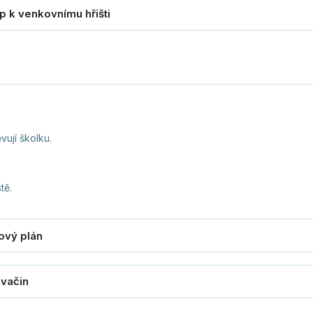
vují školku.
tě.