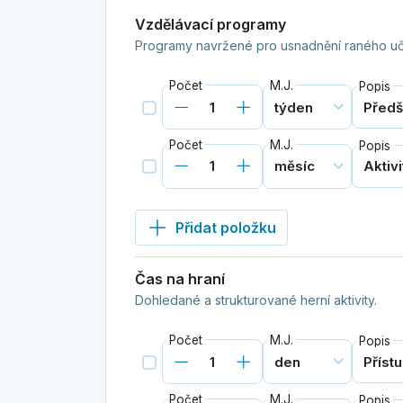
Vzdělávací programy
Programy navržené pro usnadnění raného uče
Počet
M.J.
Popis
Počet
M.J.
Popis
Přidat položku
Čas na hraní
Dohledané a strukturované herní aktivity.
Počet
M.J.
Popis
Počet
M.J.
Popis