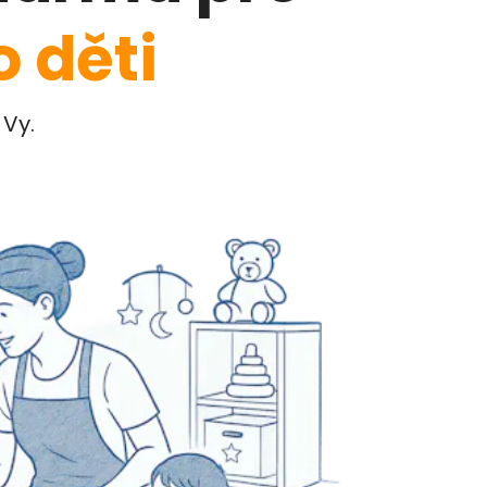
 děti
 Vy.