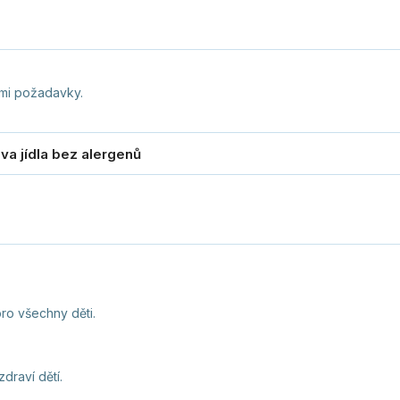
ními požadavky.
ro všechny děti.
draví dětí.