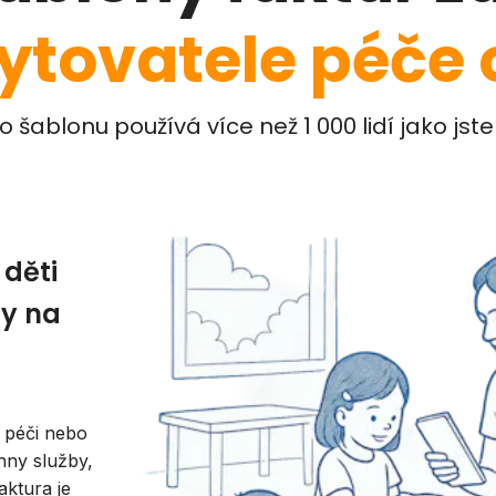
ytovatele péče o
o šablonu používá více než 1 000 lidí jako jste
 děti
dy na
í péči nebo
hny služby,
aktura je