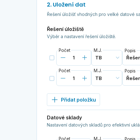
2. Uložení dat
Řešení úložišť vhodných pro velké datové s
Řešení úložiště
Výběr a nastavení řešení úložiště.
Počet
M.J.
Popis
Počet
M.J.
Popis
Přidat položku
Datové sklady
Nastavení datových skladů pro efektivní uklád
Počet
M.J.
Popis