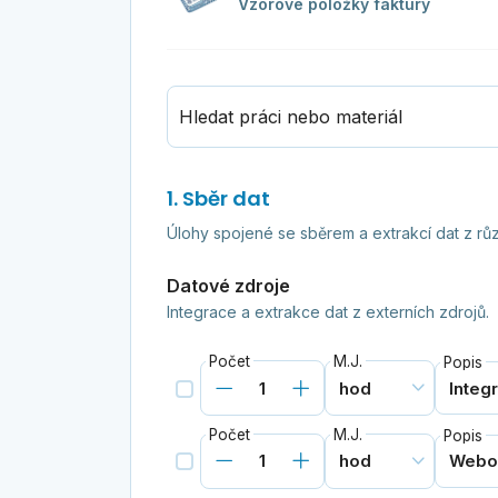
Vzorové položky faktury
Hledat práci nebo materiál
1. Sběr dat
Úlohy spojené se sběrem a extrakcí dat z různ
Datové zdroje
Integrace a extrakce dat z externích zdrojů.
Počet
M.J.
Popis
Počet
M.J.
Popis