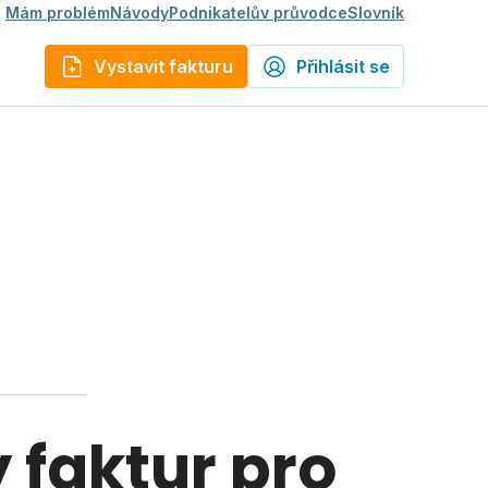
Mám problém
Návody
Podnikatelův průvodce
Slovník
Vystavit fakturu
Přihlásit se
 faktur pro