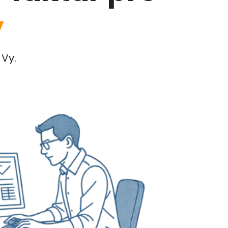
y
 Vy.