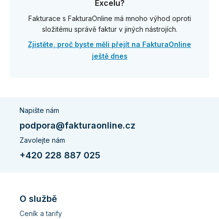
Excelu?
Fakturace s FakturaOnline má mnoho výhod oproti
složitému správě faktur v jiných nástrojích.
Zjistěte, proč byste měli přejít na FakturaOnline
ještě dnes
Napište nám
podpora@fakturaonline.cz
Zavolejte nám
+420 228 887 025
O službě
Ceník a tarify