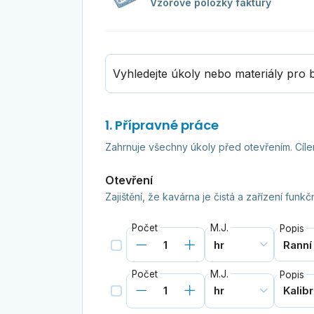
Vzorové položky faktury
Vyhledejte úkoly nebo materiály pro b
1. Přípravné práce
Zahrnuje všechny úkoly před otevřením. Cílem 
Otevření
Zajištění, že kavárna je čistá a zařízení funkčn
Počet
M.J.
Popis
Počet
M.J.
Popis