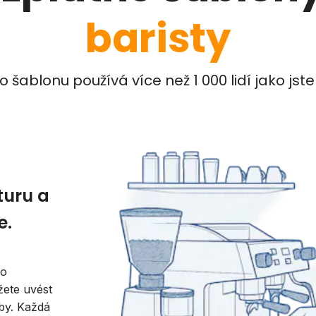
baristy
o šablonu používá více než 1 000 lidí jako jste
turu a
e.
bo
žete uvést
žby. Každá