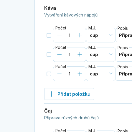
Káva
Vytváření kávových nápojů.
Počet
M.J.
Popis
Počet
M.J.
Popis
Počet
M.J.
Popis
Přidat položku
Čaj
Příprava různých druhů čajů.
Počet
M.J.
Popis