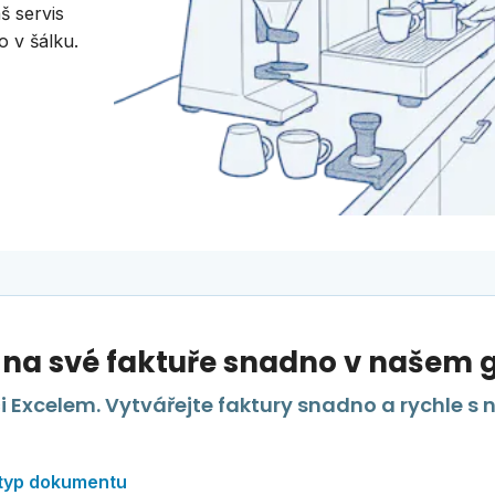
š servis
o v šálku.
 na své faktuře snadno v našem g
 Excelem. Vytvářejte faktury snadno a rychle s
 typ dokumentu