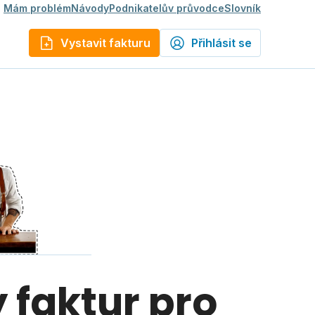
Mám problém
Návody
Podnikatelův průvodce
Slovník
Vystavit fakturu
Přihlásit se
 faktur pro