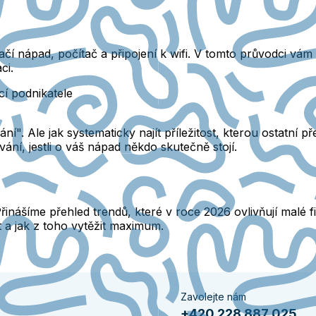
ačí nápad, počítač a připojení k wifi. V tomto průvodci vám
ci.
cí podnikatele
". Ale jak systematicky najít příležitost, kterou ostatní př
í, jestli o váš nápad někdo skutečně stojí.
Přinášíme přehled trendů, které v roce 2026 ovlivňují malé f
t a jak z toho vytěžit maximum.
Zavolejte nám
+420 228 887 025