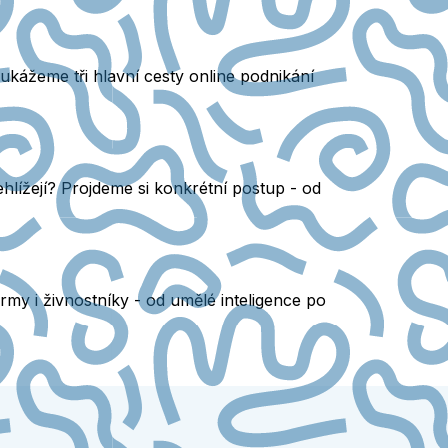
 ukážeme tři hlavní cesty online podnikání
ehlížejí? Projdeme si konkrétní postup - od
irmy i živnostníky - od umělé inteligence po