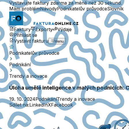
Vystavujte faktury zdarma za méně než 30 sekund.
Mám problém
Návody
Podnikatelův průvodce
Slovník
Faktury
Exporty
Výdaje
Přihlásit se
Vystavit fakturu
Menu
Podnikatelův průvodce
Podnikání
Trendy a inovace
Úloha umělé inteligence v malých podnicích: 
19. 10. 2024
Podnikání
Trendy a inovace
Sdílet na:
LinkedIn
X
Facebook