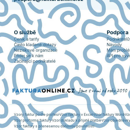
O službě
Podpora
Ceník a tarify
Podnikatel
Často kladené dotazy
Návody
Neziskové organizace
Mám probl
Přidej se k nám
API pro výv
Začínající podnikatelé
Jsme s vámi od roku 2010
Vzory faktur podle profesí
Vzor faktury v Excel
Vzor faktury Word
Vz
Vzor proforma faktury
Vzor dokladu k přijaté platbě
Vzor objednávk
Vzor faktury s přenesenou daňovou povinností