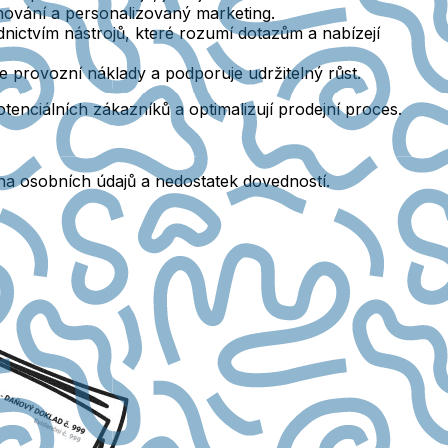
ánování a personalizovaný marketing.
nictvím nástrojů, které rozumí dotazům a nabízejí
je provozní náklady a podporuje udržitelný růst.
nciálních zákazníků a optimalizují prodejní proces.
ana osobních údajů a nedostatek dovedností.