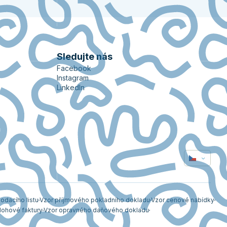
Sledujte nás
Facebook
Instagram
LinkedIn
odacího listu
Vzor příjmového pokladního dokladu
Vzor cenové nabídky
lohové faktury
Vzor opravného daňového dokladu