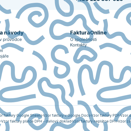
 a návody
FakturaOnline
ův průvodce
O společnosti
Kontakty
ém
ojáře
or faktury Google Sheets
Vzor faktury v Google Docs
Vzor faktury PDF
Vzor d
y
Vzor faktury plátce DPH - daňový doklad
Vzor faktury neplátce DPH
Vzor zá