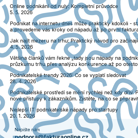
Online podnikání od nuly: Kompletní průvodce
5. 5. 2026
Podnikat na internetu dnes může prakticky kdokoli - st
a provedeme vás kroky od nápadu až po první faktura
Jak najít mezeru na trhu: Praktický návod pro začínají
4. 5. 2026
Většina článků vám řekne „tady jsou nápady na podnikání
průzkumu trhu přes analýzu konkurence až po otestován
Podnikatelské trendy 2026: Co se vyplatí sledovat
28. 4. 2026
Podnikatelské prostředí se mění rychleji než kdy dřív. 
nové přístupy k zákazníkům. Zjistěte, na co se připravi
Nejlepší IT podnikatelské nápady pro startupy
20. 1. 2026
Napište nám
podpora@fakturaonline.cz