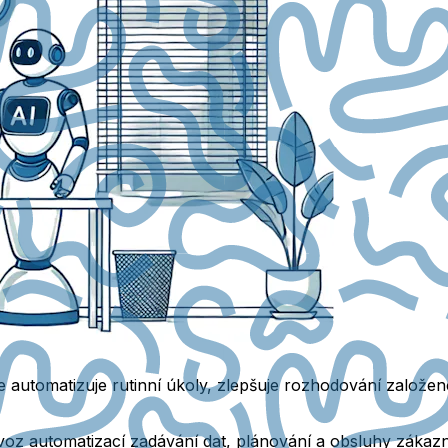
e automatizuje rutinní úkoly, zlepšuje rozhodování založen
voz automatizací zadávání dat, plánování a obsluhy zákazní