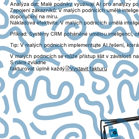
Analýza dat
: Malé podniky využívají AI pro analýzy po
Zapojení zákazníků
: V malých podnicích umělá intelig
doporučení na míru.
Nákladová efektivita
: V malých podnicích umělá intelig
Příklad:
Systémy CRM poháněné umělou inteligencí, obzv
Tip:
V malých podnicích implementujte AI řešení, která 
V malých podnicích se může přístup lišit v závislosti
S námi zvládne
fakturovat úplně každý
Vystavit fakturu