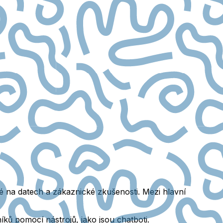
é na datech a zákaznické zkušenosti. Mezi hlavní
ků pomocí nástrojů, jako jsou chatboti.