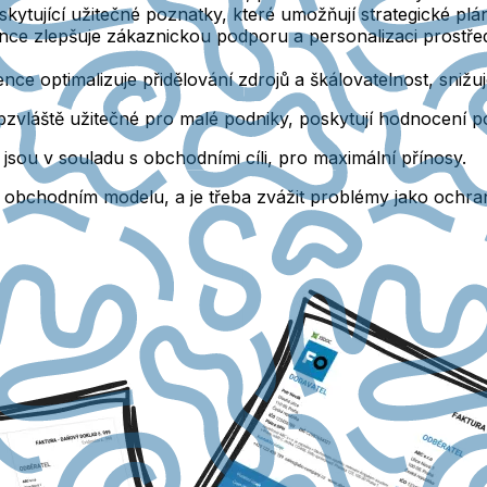
skytující užitečné poznatky, které umožňují strategické pl
ence zlepšuje zákaznickou podporu a personalizaci prostřed
ence optimalizuje přidělování zdrojů a škálovatelnost, snižu
láště užitečné pro malé podniky, poskytují hodnocení pote
jsou v souladu s obchodními cíli, pro maximální přínosy.
 na obchodním modelu, a je třeba zvážit problémy jako ochr