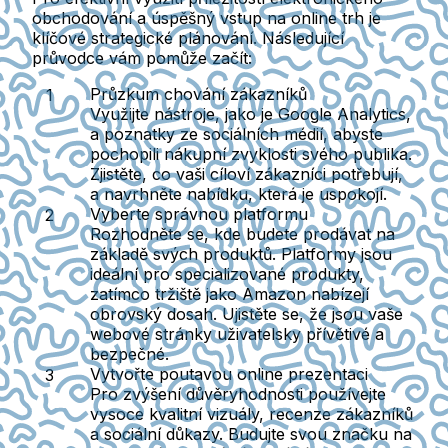
obchodování a úspěšný vstup na online trh je
klíčové strategické plánování. Následující
průvodce vám pomůže začít:
Průzkum chování zákazníků
Využijte nástroje, jako je Google Analytics,
a poznatky ze sociálních médií, abyste
pochopili nákupní zvyklosti svého publika.
Zjistěte, co vaši cíloví zákazníci potřebují,
a navrhněte nabídku, která je uspokojí.
Vyberte správnou platformu
Rozhodněte se, kde budete prodávat na
základě svých produktů. Platformy jsou
ideální pro specializované produkty,
zatímco tržiště jako Amazon nabízejí
obrovský dosah. Ujistěte se, že jsou vaše
webové stránky uživatelsky přívětivé a
bezpečné.
Vytvořte poutavou online prezentaci
Pro zvýšení důvěryhodnosti používejte
vysoce kvalitní vizuály, recenze zákazníků
a sociální důkazy. Budujte svou značku na