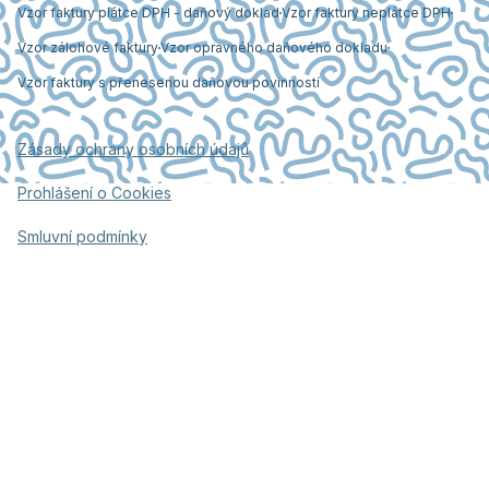
Vzor faktury plátce DPH - daňový doklad
Vzor faktury neplátce DPH
Vzor zálohové faktury
Vzor opravného daňového dokladu
Vzor faktury s přenesenou daňovou povinností
Zásady ochrany osobních údajů
Prohlášení o Cookies
Smluvní podmínky