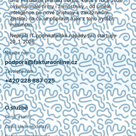
dřív. Přinášíme přehled trendů, které v roce 2026
ovlivňují malé firmy i živnostníky - od umělé
inteligence po nové přístupy k zákazníkům.
Zjistěte, na co se připravit a jak z toho vytěžit
maximum.
Nejlepší IT podnikatelské nápady pro startupy
20. 1. 2026
Napište nám
podpora@fakturaonline.cz
Zavolejte nám
+420 228 887 025
O službě
Ceník a tarify
Často kladené dotazy