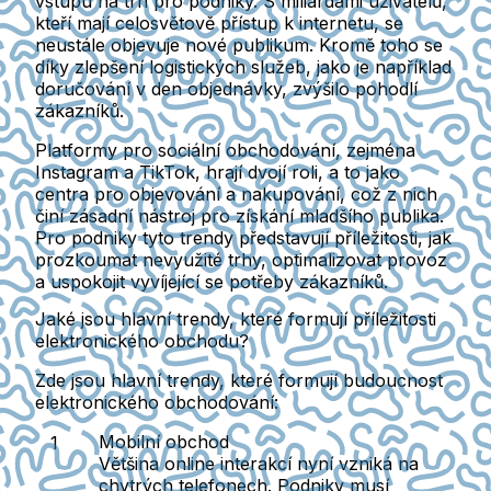
vstupu na trh pro podniky. S miliardami uživatelů,
kteří mají celosvětově přístup k internetu, se
neustále objevuje nové publikum. Kromě toho se
díky zlepšení logistických služeb, jako je například
doručování v den objednávky, zvýšilo pohodlí
zákazníků.
Platformy pro sociální obchodování, zejména
Instagram a TikTok, hrají dvojí roli, a to jako
centra pro objevování a nakupování, což z nich
činí zásadní nástroj pro získání mladšího publika.
Pro podniky tyto trendy představují příležitosti, jak
prozkoumat nevyužité trhy, optimalizovat provoz
a uspokojit vyvíjející se potřeby zákazníků.
Jaké jsou hlavní trendy, které formují příležitosti
elektronického obchodu?
Zde jsou hlavní trendy, které formují budoucnost
elektronického obchodování:
Mobilní obchod
Většina online interakcí nyní vzniká na
chytrých telefonech. Podniky musí