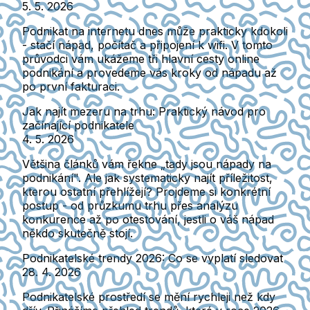
5. 5. 2026
Podnikat na internetu dnes může prakticky kdokoli
- stačí nápad, počítač a připojení k wifi. V tomto
průvodci vám ukážeme tři hlavní cesty online
podnikání a provedeme vás kroky od nápadu až
po první fakturaci.
Jak najít mezeru na trhu: Praktický návod pro
začínající podnikatele
4. 5. 2026
Většina článků vám řekne „tady jsou nápady na
podnikání". Ale jak systematicky najít příležitost,
kterou ostatní přehlížejí? Projdeme si konkrétní
postup - od průzkumu trhu přes analýzu
konkurence až po otestování, jestli o váš nápad
někdo skutečně stojí.
Podnikatelské trendy 2026: Co se vyplatí sledovat
28. 4. 2026
Podnikatelské prostředí se mění rychleji než kdy