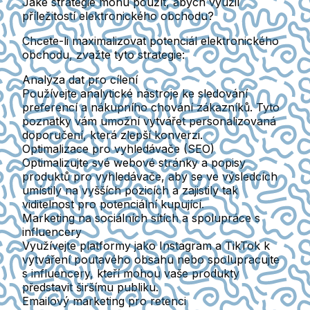
Jaké strategie mohu použít, abych využil
příležitostí elektronického obchodu?
Chcete-li maximalizovat potenciál elektronického
obchodu, zvažte tyto strategie:
Analýza dat pro cílení
Používejte analytické nástroje ke sledování
preferencí a nákupního chování zákazníků. Tyto
poznatky vám umožní vytvářet personalizovaná
doporučení, která zlepší konverzi.
Optimalizace pro vyhledávače (SEO)
Optimalizujte své webové stránky a popisy
produktů pro vyhledávače, aby se ve výsledcích
umístily na vyšších pozicích a zajistily tak
viditelnost pro potenciální kupující.
Marketing na sociálních sítích a spolupráce s
influencery
Využívejte platformy jako Instagram a TikTok k
vytváření poutavého obsahu nebo spolupracujte
s influencery, kteří mohou vaše produkty
představit širšímu publiku.
Emailový marketing pro retenci