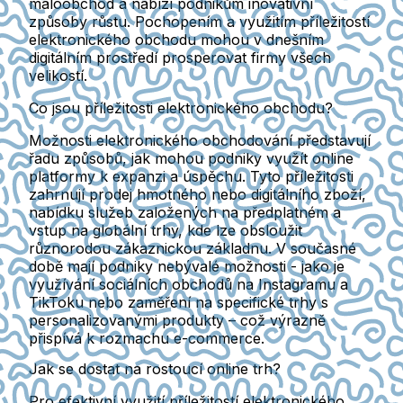
maloobchod a nabízí podnikům inovativní
způsoby růstu. Pochopením a využitím příležitostí
elektronického obchodu mohou v dnešním
digitálním prostředí prosperovat firmy všech
velikostí.
Co jsou příležitosti elektronického obchodu?
Možnosti elektronického obchodování představují
řadu způsobů, jak mohou podniky využít online
platformy k expanzi a úspěchu. Tyto příležitosti
zahrnují prodej hmotného nebo digitálního zboží,
nabídku služeb založených na předplatném a
vstup na globální trhy, kde lze obsloužit
různorodou zákaznickou základnu. V současné
době mají podniky nebývalé možnosti - jako je
využívání sociálních obchodů na Instagramu a
TikToku nebo zaměření na specifické trhy s
personalizovanými produkty – což výrazně
přispívá k rozmachu e-commerce.
Jak se dostat na rostoucí online trh?
Pro efektivní využití příležitostí elektronického