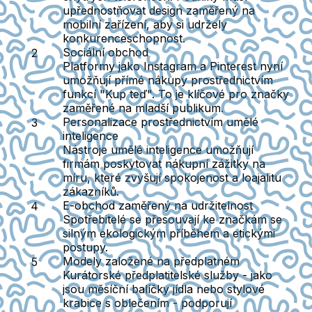
upřednostňovat design zaměřený na
mobilní zařízení, aby si udržely
konkurenceschopnost.
Sociální obchod
Platformy jako Instagram a Pinterest nyní
umožňují přímé nákupy prostřednictvím
funkcí "Kup teď". To je klíčové pro značky
zaměřené na mladší publikum.
Personalizace prostřednictvím umělé
inteligence
Nástroje umělé inteligence umožňují
firmám poskytovat nákupní zážitky na
míru, které zvyšují spokojenost a loajalitu
zákazníků.
E-obchod zaměřený na udržitelnost
Spotřebitelé se přesouvají ke značkám se
silným ekologickým příběhem a etickými
postupy.
Modely založené na předplatném
Kurátorské předplatitelské služby - jako
jsou měsíční balíčky jídla nebo stylové
krabice s oblečením - podporují