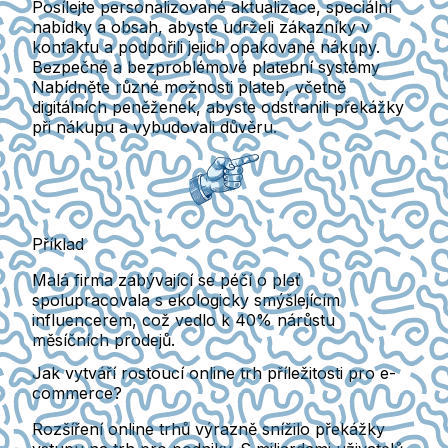
Posílejte personalizované aktualizace, speciální
nabídky a obsah, abyste udrželi zákazníky v
kontaktu a podpořili jejich opakované nákupy.
Bezpečné a bezproblémové platební systémy
Nabídněte různé možnosti plateb, včetně
digitálních peněženek, abyste odstranili překážky
při nákupu a vybudovali důvěru.
Příklad
Malá firma zabývající se péčí o pleť
spolupracovala s ekologicky smýšlejícím
influencerem, což vedlo k 40% nárůstu
měsíčních prodejů.
Jak vytváří rostoucí online trh příležitosti pro e-
commerce?
Rozšíření online trhů výrazně snížilo překážky