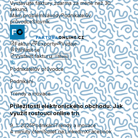
Vystavujte faktury zdarma za méně než 30
sekund.
Mám problém
Návody
Podnikatelův
průvodce
Slovník
Faktury
Exporty
Výdaje
Přihlásit se
Vystavit fakturu
Menu
Podnikatelův průvodce
Podnikání
Trendy a inovace
Příležitosti elektronického obchodu: Jak
využít rostoucí online trh
9. 1. 2025
Podnikání
Trendy a inovace
4 minuty čtení
Sdílet na:
LinkedIn
X
Facebook