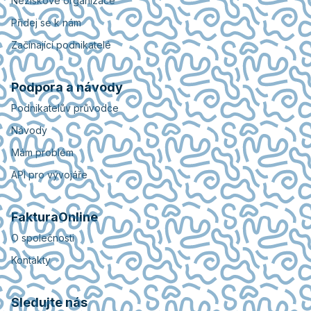
Neziskové organizace
Přidej se k nám
Začínající podnikatelé
Podpora a návody
Podnikatelův průvodce
Návody
Mám problém
API pro vývojáře
FakturaOnline
O společnosti
Kontakty
Sledujte nás