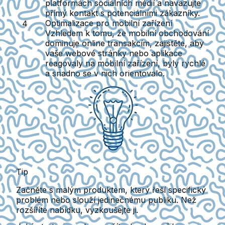
platformách sociálních médií a navazujte
přímý kontakt s potenciálními zákazníky.
Optimalizace pro mobilní zařízení
Vzhledem k tomu, že mobilní obchodování
dominuje online transakcím, zajistěte, aby
vaše webové stránky nebo aplikace
reagovaly na mobilní zařízení, byly rychlé
a snadno se v nich orientovalo.
Tip
Začněte s malým produktem, který řeší specifický
problém nebo slouží jedinečnému publiku. Než
rozšíříte nabídku, vyzkoušejte ji.