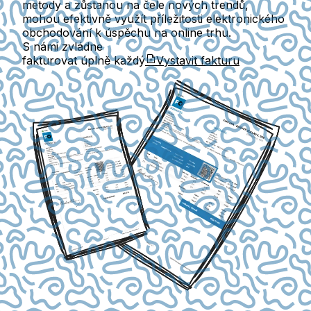
metody a zůstanou na čele nových trendů,
mohou efektivně využít příležitosti elektronického
obchodování k úspěchu na online trhu.
S námi zvládne
fakturovat úplně každý
Vystavit fakturu