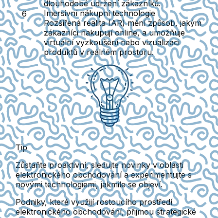
dlouhodobé udržení zákazníků.
Imersivní nákupní technologie
Rozšířená realita (AR) mění způsob, jakým
zákazníci nakupují online, a umožňuje
virtuální vyzkoušení nebo vizualizaci
produktů v reálném prostoru.
Tip
Zůstaňte proaktivní, sledujte novinky v oblasti
elektronického obchodování a experimentujte s
novými technologiemi, jakmile se objeví.
Podniky, které využijí rostoucího prostředí
elektronického obchodování, přijmou strategické