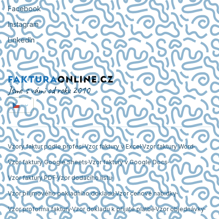
Facebook
Instagram
LinkedIn
Jsme s vámi od roku 2010
Vzory faktur podle profesí
Vzor faktury v Excel
Vzor faktury Word
Vzor faktury Google Sheets
Vzor faktury v Google Docs
Vzor faktury PDF
Vzor dodacího listu
Vzor příjmového pokladního dokladu
Vzor cenové nabídky
Vzor proforma faktury
Vzor dokladu k přijaté platbě
Vzor objednávky