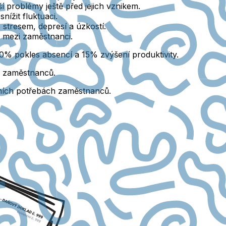
ší problémy ještě před jejich vznikem.
ížit fluktuaci.
stresem, depresí a úzkostí.
i mezi zaměstnanci.
0% pokles absencí a 15% zvýšení produktivity.
ám zaměstnanců.
uálních potřebách zaměstnanců.