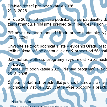
Přehled dotací pro podnikatele 2026
21. 3. 2026
V roce 2026 mohou čeští podnikatelé čerpat desítky d
zaměstnanců. Přinášíme přehled těch nejdůležitějších 
Příspěvek na podnikání od Úřadu práce: podmínky, vý
20. 3. 2026
Chystáte se začít podnikat a jste v evidenci Úřadu prá
kolik můžete reálně dostat a jak celý proces od žádost
Jak mohou wellness programy zvýšit morálku zaměstnan
7. 4. 2025
Dotace pro podnikatele 2025: Přehled programů a jak 
25. 3. 2025
Čerpání dotačních prostředků je dnes běžnou praxí v p
podnikatele v roce 2025 včetně výše podpory a praktic
Napište nám