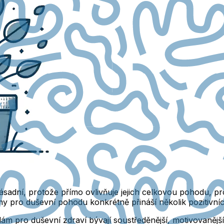
adní, protože přímo ovlivňuje jejich celkovou pohodu, pro
amy pro duševní pohodu konkrétně přináší několik pozitivní
ám pro duševní zdraví bývají soustředěnější, motivovanější