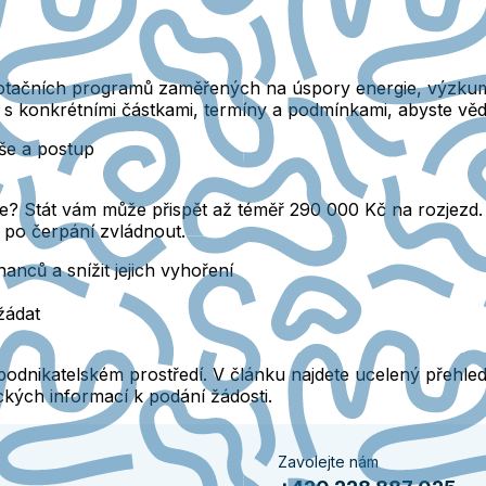
otačních programů zaměřených na úspory energie, výzkum a
– s konkrétními částkami, termíny a podmínkami, abyste věd
še a postup
ce? Stát vám může přispět až téměř 290 000 Kč na rozjezd. 
i po čerpání zvládnout.
ců a snížit jejich vyhoření
žádat
odnikatelském prostředí. V článku najdete ucelený přehled
kých informací k podání žádosti.
Zavolejte nám