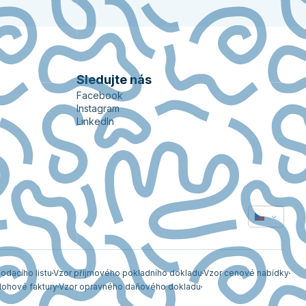
Sledujte nás
Facebook
Instagram
LinkedIn
odacího listu
Vzor příjmového pokladního dokladu
Vzor cenové nabídky
lohové faktury
Vzor opravného daňového dokladu