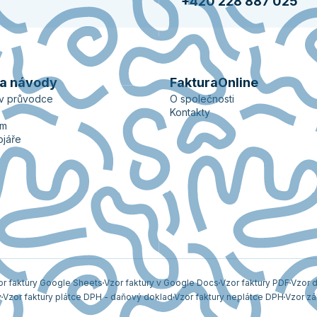
+420 228 887 025
 a návody
FakturaOnline
ův průvodce
O společnosti
Kontakty
ém
ojáře
or faktury Google Sheets
Vzor faktury v Google Docs
Vzor faktury PDF
Vzor d
y
Vzor faktury plátce DPH - daňový doklad
Vzor faktury neplátce DPH
Vzor zá