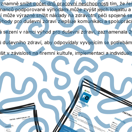
 významně
snížit počet dnů pracovní neschopnosti
tím, že ře
ců podporované výhodami může zvýšit jejich loajalitu a sn
 může výrazně snížit náklady na zdravotní péči spojené se 
ýhody pro duševní zdraví zlepšuje komunikaci a spoluprác
ká sezení v rámci výhod pro duševní zdraví, zaznamenala 2
asti duševního zdraví, aby odpovídaly vyvíjejícím se potřeb
šit v závislosti na firemní kultuře, implementaci a individ