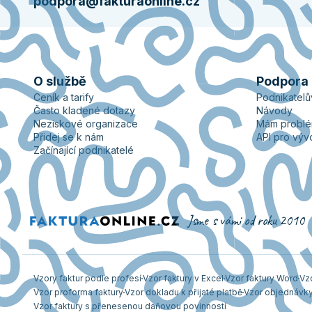
podpora@fakturaonline.cz
O službě
Podpora
Ceník a tarify
Podnikatel
Často kladené dotazy
Návody
Neziskové organizace
Mám probl
Přidej se k nám
API pro výv
Začínající podnikatelé
Jsme s vámi od roku 2010
Vzory faktur podle profesí
Vzor faktury v Excel
Vzor faktury Word
Vz
Vzor proforma faktury
Vzor dokladu k přijaté platbě
Vzor objednávk
Vzor faktury s přenesenou daňovou povinností