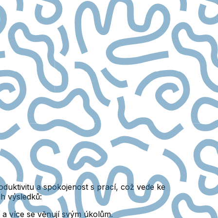
duktivitu a spokojenost s prací, což vede ke
ch výsledků:
 a více se věnují svým úkolům.