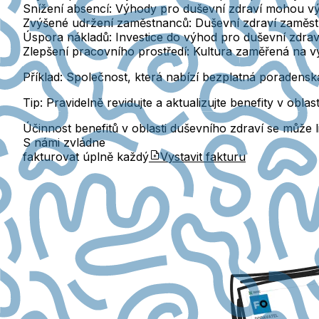
Snížení absencí: Výhody pro duševní zdraví mohou
Zvýšené udržení zaměstnanců: Duševní zdraví zaměstnan
Úspora nákladů: Investice do výhod pro duševní zdraví
Zlepšení pracovního prostředí: Kultura zaměřená na v
Příklad: Společnost, která nabízí bezplatná poradens
Tip: Pravidelně revidujte a aktualizujte benefity v obl
Účinnost benefitů v oblasti duševního zdraví se může li
S námi zvládne
fakturovat úplně každý
Vystavit fakturu