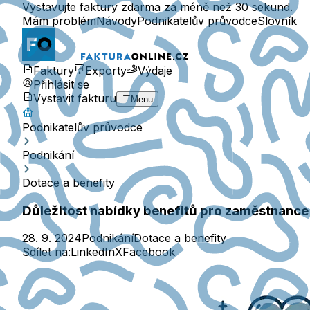
Vystavujte faktury zdarma za méně než 30 sekund.
Mám problém
Návody
Podnikatelův průvodce
Slovník
Faktury
Exporty
Výdaje
Přihlásit se
Vystavit fakturu
Menu
Podnikatelův průvodce
Podnikání
Dotace a benefity
Důležitost nabídky benefitů pro zaměstnance 
28. 9. 2024
Podnikání
Dotace a benefity
Sdílet na:
LinkedIn
X
Facebook