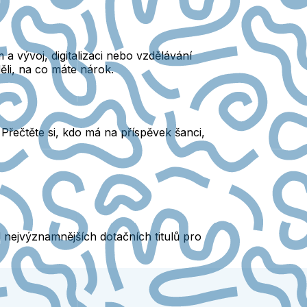
 vývoj, digitalizaci nebo vzdělávání
ěli, na co máte nárok.
Přečtěte si, kdo má na příspěvek šanci,
 nejvýznamnějších dotačních titulů pro