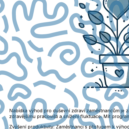
Nabídka výhod pro duševní zdraví zaměstnancům je zás
zdravějšímu pracovišti a snížení fluktuace. Mít progr
Zvýšení produktivity: Zaměstnanci s přístupem k výhod