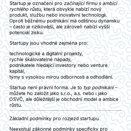
Startup
je označení pro
začínající firmu s ambicí
rychlého růstu
, která obvykle nabízí nový
produkt, službu nebo inovativní technologii.
Oproti běžnému podnikání má odlišnou dynamiku
– často je
rizikovější, ale zároveň nabízí vyšší
potenciál zisku
.
Startupy jsou vhodné zejména pro:
technologické a digitální projekty,
rychle škálovatelné nápady,
podnikatele hledající investory nebo venture
kapitál,
týmy s vysokou mírou odbornosti a odhodlání.
Startup není právní forma. Je to
typ podnikání
–
můžete ho založit jako
s.r.o., a.s. nebo i jako
OSVČ
, ale důležitější je obchodní model a ambice
růstu.
Základní podmínky pro rozjezd startupu
Neexistují zákonné podmínky specificky pro