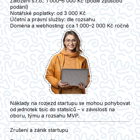
Založení s.r.o.: 1 000–6 000 Kč (podle způsobu
podání)
Notářské poplatky: od 3 000 Kč
Účetní a právní služby: dle rozsahu
Doména a webhosting: cca 1 000–2 000 Kč ročně
Náklady na rozjezd startupu se mohou pohybovat
od jednotek tisíc do statisíců – v závislosti na
oboru, týmu a rozsahu MVP.
Zrušení a zánik startupu