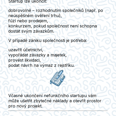
Startup lze ukončit:
dobrovolně
– rozhodnutím společníků (např. po
neúspěšném ověření trhu),
fúzí nebo prodejem
,
konkurzem
, pokud společnost není schopna
dostát svým závazkům.
V případě zániku společnosti je potřeba:
uzavřít účetnictví,
vypořádat závazky a majetek,
provést likvidaci,
podat návrh na výmaz z rejstříku.
Včasné ukončení nefunkčního startupu vám
může ušetřit zbytečné náklady a otevřít prostor
pro nový projekt.