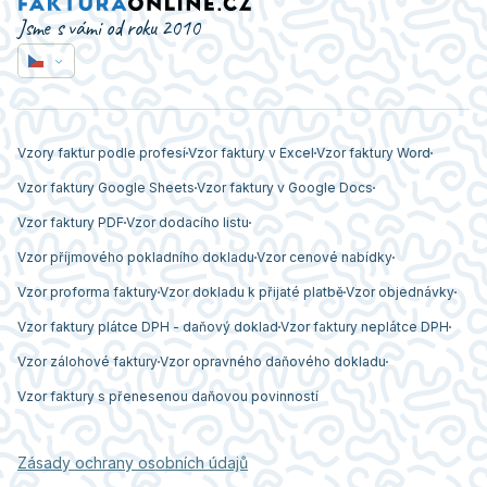
Jsme s vámi od roku 2010
Vzory faktur podle profesí
Vzor faktury v Excel
Vzor faktury Word
Vzor faktury Google Sheets
Vzor faktury v Google Docs
Vzor faktury PDF
Vzor dodacího listu
Vzor příjmového pokladního dokladu
Vzor cenové nabídky
Vzor proforma faktury
Vzor dokladu k přijaté platbě
Vzor objednávky
Vzor faktury plátce DPH - daňový doklad
Vzor faktury neplátce DPH
Vzor zálohové faktury
Vzor opravného daňového dokladu
Vzor faktury s přenesenou daňovou povinností
Zásady ochrany osobních údajů