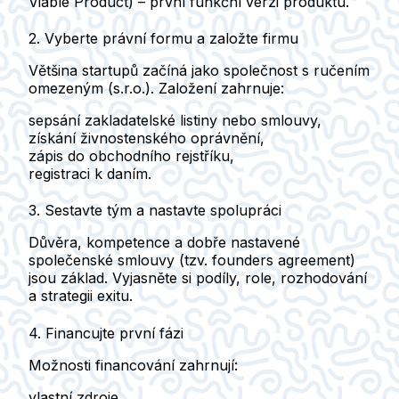
Viable Product)
– první funkční verzi produktu.
2. Vyberte právní formu a založte firmu
Většina startupů začíná jako
společnost s ručením
omezeným (s.r.o.)
. Založení zahrnuje:
sepsání zakladatelské listiny nebo smlouvy,
získání živnostenského oprávnění,
zápis do obchodního rejstříku,
registraci k daním.
3. Sestavte tým a nastavte spolupráci
Důvěra, kompetence a dobře nastavené
společenské smlouvy (tzv. founders agreement)
jsou základ. Vyjasněte si podíly, role, rozhodování
a strategii exitu.
4. Financujte první fázi
Možnosti financování zahrnují:
vlastní zdroje,