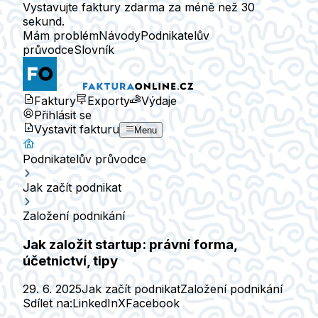
Vystavujte faktury zdarma za méně než 30
sekund.
Mám problém
Návody
Podnikatelův
průvodce
Slovník
Faktury
Exporty
Výdaje
Přihlásit se
Vystavit fakturu
Menu
Podnikatelův průvodce
Jak začít podnikat
Založení podnikání
Jak založit startup: právní forma,
účetnictví, tipy
29. 6. 2025
Jak začít podnikat
Založení podnikání
Sdílet na:
LinkedIn
X
Facebook