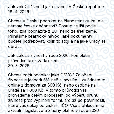
Jak založit živnost jako cizinec v České republice
18. 4. 2026
Chcete v Česku podnikat na živnostenský list, ale
nemáte české občanství? Postup se liší podle
toho, zda pocházíte z EU, nebo ze třetí země.
Přinášíme praktický návod, jaké dokumenty
budete potřebovat, kolik to stojí a na jaké úřady se
obrátit.
Jak založit živnost v roce 2026: kompletní
průvodce krok za krokem
30. 3. 2026
Chcete začít podnikat jako OSVČ? Založení
živnosti je jednodušší, než si myslíte – zvládnete to
online z domova za 800 Kč, nebo osobně na
úřadě za 1 000 Kč. V tomto průvodci vás
provedeme celým procesem: od výběru druhu
živnosti přes vyplnění formuláře až po povinnosti,
které vás čekají po získání IČO. Vše s ohledem na
aktuální legislativu a změny platné v roce 2026.