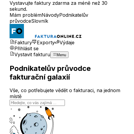
Vystavujte faktury zdarma za méně než 30
sekund.
Mám problém
Návody
Podnikatelův
průvodce
Slovník
Faktury
Exporty
Výdaje
Přihlásit se
Vystavit fakturu
Menu
Podnikatelův průvodce
fakturační galaxií
Vše, co potřebujete vědět o fakturaci, na jednom
místě