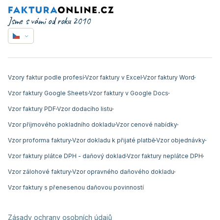
Jsme s vámi od roku 2010
Vzory faktur podle profesí
Vzor faktury v Excel
Vzor faktury Word
Vzor faktury Google Sheets
Vzor faktury v Google Docs
Vzor faktury PDF
Vzor dodacího listu
Vzor příjmového pokladního dokladu
Vzor cenové nabídky
Vzor proforma faktury
Vzor dokladu k přijaté platbě
Vzor objednávky
Vzor faktury plátce DPH - daňový doklad
Vzor faktury neplátce DPH
Vzor zálohové faktury
Vzor opravného daňového dokladu
Vzor faktury s přenesenou daňovou povinností
Zásady ochrany osobních údajů