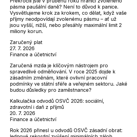
Překročili jste v průběhu roku hranici zvoleného
pásma paušální daně? Není to důvod k panice.
Vysvětlujeme krok za krokem, co dělat, když vaše
příjmy neodpovídají zvolenému pásmu – ať už
jsou vyšší, nižší, nebo přesáhly maximální limit 2
miliony korun.
Zaručený plat
27. 7. 2026
Finance a účetnictví
Zaručená mzda je klíčovým nástrojem pro
spravedlivé odměňování. V roce 2025 dojde k
zásadním změnám, které ovlivní pracovní
podmínky ve státní sféře a veřejném sektoru. Jaké
budou důsledky pro zaměstnance?
Kalkulačka odvodů OSVČ 2026: sociální,
zdravotní i daň z příjmů
20. 7. 2026
Finance a účetnictví
Rok 2026 přinesl u odvodů OSVČ zásadní obrat:
lednové rekordní zvýšení minimálních záloh